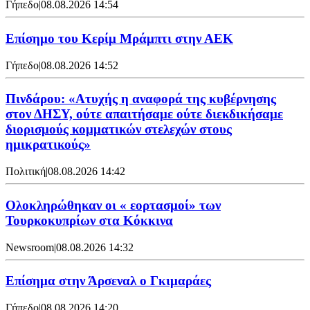
Γήπεδο
|
08.08.2026 14:54
Επίσημο του Κερίμ Μράμπτι στην ΑΕK
Γήπεδο
|
08.08.2026 14:52
Πινδάρου: «Ατυχής η αναφορά της κυβέρνησης
στον ΔΗΣΥ, ούτε απαιτήσαμε ούτε διεκδικήσαμε
διορισμούς κομματικών στελεχών στους
ημικρατικούς»
Πολιτική
|
08.08.2026 14:42
Ολοκληρώθηκαν οι « εορτασμοί» των
Τουρκοκυπρίων στα Κόκκινα
Newsroom
|
08.08.2026 14:32
Επίσημα στην Άρσεναλ ο Γκιμαράες
Γήπεδο
|
08.08.2026 14:20