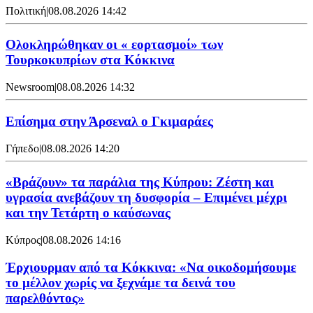
Πολιτική
|
08.08.2026 14:42
Ολοκληρώθηκαν οι « εορτασμοί» των
Τουρκοκυπρίων στα Κόκκινα
Newsroom
|
08.08.2026 14:32
Επίσημα στην Άρσεναλ ο Γκιμαράες
Γήπεδο
|
08.08.2026 14:20
«Βράζουν» τα παράλια της Κύπρου: Ζέστη και
υγρασία ανεβάζουν τη δυσφορία – Επιμένει μέχρι
και την Τετάρτη ο καύσωνας
Κύπρος
|
08.08.2026 14:16
Έρχιουρμαν από τα Κόκκινα: «Να οικοδομήσουμε
το μέλλον χωρίς να ξεχνάμε τα δεινά του
παρελθόντος»