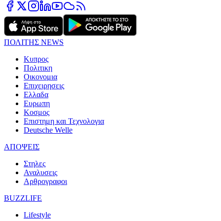
ΠΟΛΙΤΗΣ NEWS
Κυπρος
Πολιτικη
Οικονομια
Επιχειρησεις
Ελλαδα
Ευρωπη
Κοσμος
Επιστημη και Τεχνολογια
Deutsche Welle
ΑΠΟΨΕΙΣ
Στηλες
Αναλυσεις
Αρθρογραφοι
BUZZLIFE
Lifestyle