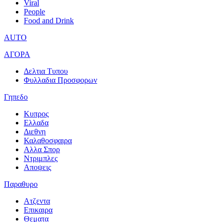
Viral
People
Food and Drink
AUTO
ΑΓΟΡΑ
Δελτια Τυπου
Φυλλαδια Προσφορων
Γηπεδο
Κυπρος
Ελλαδα
Διεθνη
Καλαθοσφαιρα
Αλλα Σπορ
Ντριμπλες
Αποψεις
Παραθυρο
Ατζεντα
Επικαιρα
Θεματα