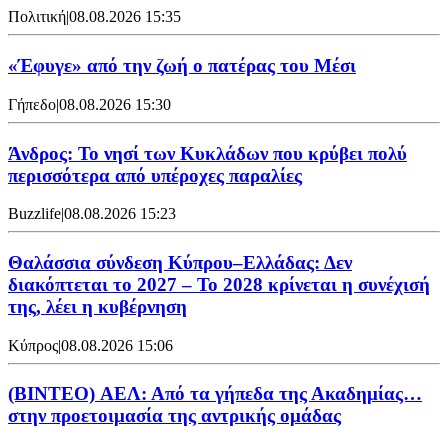
Πολιτική
|
08.08.2026 15:35
«Έφυγε» από την ζωή ο πατέρας του Μέσι
Γήπεδο
|
08.08.2026 15:30
Άνδρος: Το νησί των Κυκλάδων που κρύβει πολύ
περισσότερα από υπέροχες παραλίες
Buzzlife
|
08.08.2026 15:23
Θαλάσσια σύνδεση Κύπρου–Ελλάδας: Δεν
διακόπτεται το 2027 – Το 2028 κρίνεται η συνέχισή
της, λέει η κυβέρνηση
Κύπρος
|
08.08.2026 15:06
(BINTEO) ΑΕΛ: Από τα γήπεδα της Ακαδημίας…
στην προετοιμασία της αντρικής ομάδας