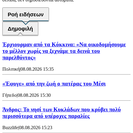
Ροή ειδήσεων
Δημοφιλή
Έρχιουρμαν από τα Κόκκινα: «Να οικοδομήσουμε
το μέλλον χωρίς να ξεχνάμε τα δεινά του
παρελθόντος»
Πολιτική
|
08.08.2026 15:35
«Έφυγε» από την ζωή ο πατέρας του Μέσι
Γήπεδο
|
08.08.2026 15:30
Άνδρος: Το νησί των Κυκλάδων που κρύβει πολύ
περισσότερα από υπέροχες παραλίες
Buzzlife
|
08.08.2026 15:23