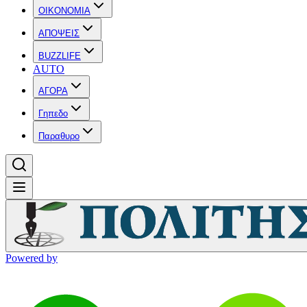
OIKONOMIA
ΑΠΟΨΕΙΣ
BUZZLIFE
AUTO
ΑΓΟΡΑ
Γηπεδο
Παραθυρο
Powered by