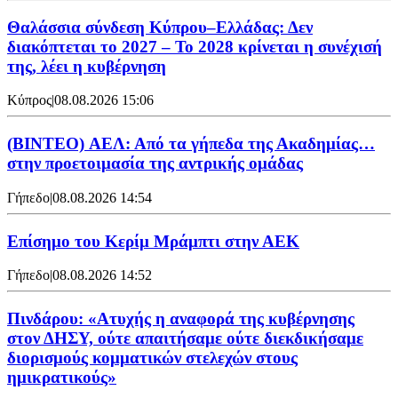
Θαλάσσια σύνδεση Κύπρου–Ελλάδας: Δεν
διακόπτεται το 2027 – Το 2028 κρίνεται η συνέχισή
της, λέει η κυβέρνηση
Κύπρος
|
08.08.2026 15:06
(BINTEO) ΑΕΛ: Από τα γήπεδα της Ακαδημίας…
στην προετοιμασία της αντρικής ομάδας
Γήπεδο
|
08.08.2026 14:54
Επίσημο του Κερίμ Μράμπτι στην ΑΕK
Γήπεδο
|
08.08.2026 14:52
Πινδάρου: «Ατυχής η αναφορά της κυβέρνησης
στον ΔΗΣΥ, ούτε απαιτήσαμε ούτε διεκδικήσαμε
διορισμούς κομματικών στελεχών στους
ημικρατικούς»