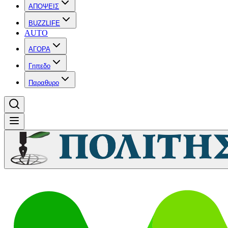
ΑΠΟΨΕΙΣ
BUZZLIFE
AUTO
ΑΓΟΡΑ
Γηπεδο
Παραθυρο