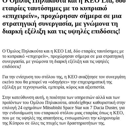
O Όμιλος Πηλακούτα και η ΚΕΟ Ltd, δύο
εταιρίες ταυτόσημες με το κυπριακό
«επιχειρείν», προχώρησαν σήμερα σε μια
στρατηγική συνεργασία, με γνώμονα τη
διαρκή εξέλιξη και τις υψηλές επιδόσεις!
O Όμιλος Πηλακούτα και η ΚΕΟ Ltd, δύο εταιρίες ταυτόσημες με
το κυπριακό «επιχειρείν», προχώρησαν σήμερα σε μια στρατηγική
συνεργασία, με γνώμονα τη διαρκή εξέλιξη και τις υψηλές
επιδόσεις!
Για την ενίσχυση του στόλου της, η ΚΕΟ αναζήτησε τον συνεργάτη
εκείνο που θα μπορεί να «οδηγήσει» την επιχειρηματική της
εξέλιξη με τεχνογνωσία, εμπειρία, κύρος και αξιοπιστία.
Στην κατεύθυνση αυτή, η ποιότητα των υπηρεσιών αλλά και των
προϊόντων του Ομίλου Πηλακούτα, αποδείχθηκε καθοριστική στην
επιλογή 24 οχημάτων Mitsubishi Space Star και 7 Dacia Duster, για
την ενδυνάμωση του εταιρικού στόλου μιας εταιρίας όπως η ΚΕΟ,
που με τις υψηλές της απαιτήσεις, ενσωματώνει την κληρονομία
της Κύπρου σε όλες τις πτυχές των δραστηριοτήτων της.