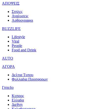
ΑΠΟΨΕΙΣ
Στηλες
Αναλυσεις
Αρθρογραφοι
BUZZLIFE
Lifestyle
Viral
People
Food and Drink
AUTO
ΑΓΟΡΑ
Δελτια Τυπου
Φυλλαδια Προσφορων
Γηπεδο
Κυπρος
Ελλαδα
Διεθνη
Καλαθοσφαιρα