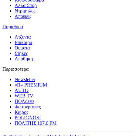
Αλλα Σπορ
Ντριμπλες
Αποψεις
Παραθυρο
Ατζεντα
Επικαιρα
Θεματα
Στηλες
Αποθηκη
Περισσοτερα
Newsletter
«Π» PREMIUM
AUTO
WEB TV
ΠΟΛcasts
Φωτογραφιες
Καιρος
POLIGNOSI
ΠΟΛΙΤΗΣ 107.6 FM