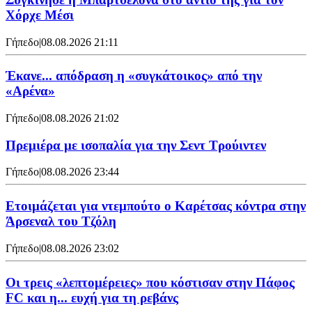
Χόρχε Μέσι
Γήπεδο
|
08.08.2026 21:11
Έκανε... απόδραση η «συγκάτοικος» από την
«Αρένα»
Γήπεδο
|
08.08.2026 21:02
Πρεμιέρα με ισοπαλία για την Σεντ Τρούιντεν
Γήπεδο
|
08.08.2026 23:44
Ετοιμάζεται για ντεμπούτο ο Καρέτσας κόντρα στην
Άρσεναλ του Τζόλη
Γήπεδο
|
08.08.2026 23:02
Οι τρεις «λεπτομέρειες» που κόστισαν στην Πάφος
FC και η... ευχή για τη ρεβάνς