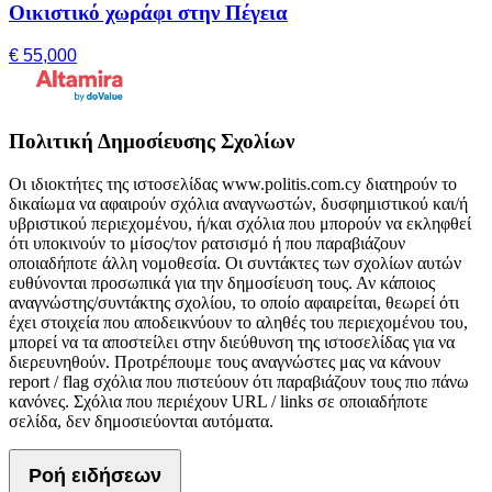
Οικιστικό χωράφι στην Πέγεια
€ 55,000
Πολιτική Δημοσίευσης Σχολίων
Οι ιδιοκτήτες της ιστοσελίδας www.politis.com.cy διατηρούν το
δικαίωμα να αφαιρούν σχόλια αναγνωστών, δυσφημιστικού και/ή
υβριστικού περιεχομένου, ή/και σχόλια που μπορούν να εκληφθεί
ότι υποκινούν το μίσος/τον ρατσισμό ή που παραβιάζουν
οποιαδήποτε άλλη νομοθεσία. Οι συντάκτες των σχολίων αυτών
ευθύνονται προσωπικά για την δημοσίευση τους. Αν κάποιος
αναγνώστης/συντάκτης σχολίου, το οποίο αφαιρείται, θεωρεί ότι
έχει στοιχεία που αποδεικνύουν το αληθές του περιεχομένου του,
μπορεί να τα αποστείλει στην διεύθυνση της ιστοσελίδας για να
διερευνηθούν. Προτρέπουμε τους αναγνώστες μας να κάνουν
report / flag σχόλια που πιστεύουν ότι παραβιάζουν τους πιο πάνω
κανόνες. Σχόλια που περιέχουν URL / links σε οποιαδήποτε
σελίδα, δεν δημοσιεύονται αυτόματα.
Ροή ειδήσεων