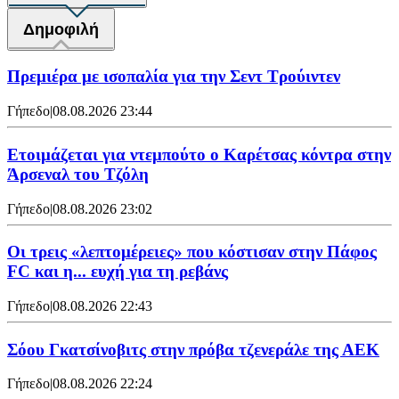
Δημοφιλή
Πρεμιέρα με ισοπαλία για την Σεντ Τρούιντεν
Γήπεδο
|
08.08.2026 23:44
Ετοιμάζεται για ντεμπούτο ο Καρέτσας κόντρα στην
Άρσεναλ του Τζόλη
Γήπεδο
|
08.08.2026 23:02
Οι τρεις «λεπτομέρειες» που κόστισαν στην Πάφος
FC και η... ευχή για τη ρεβάνς
Γήπεδο
|
08.08.2026 22:43
Σόου Γκατσίνοβιτς στην πρόβα τζενεράλε της ΑΕΚ
Γήπεδο
|
08.08.2026 22:24