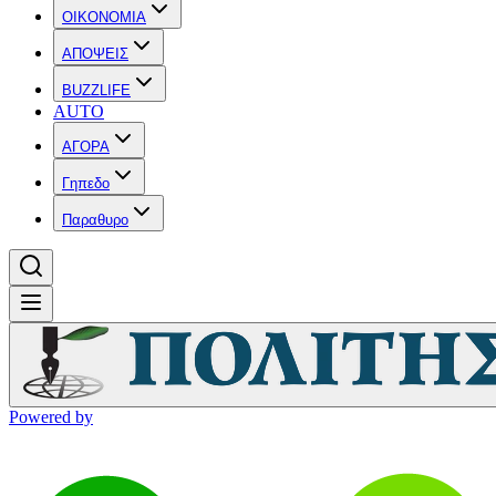
OIKONOMIA
ΑΠΟΨΕΙΣ
BUZZLIFE
AUTO
ΑΓΟΡΑ
Γηπεδο
Παραθυρο
Powered by