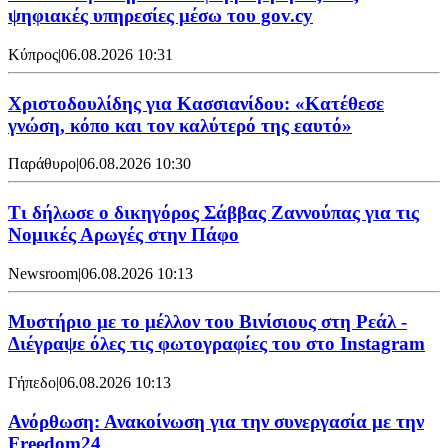
ψηφιακές υπηρεσίες μέσω του gov.cy
Κύπρος
|
06.08.2026 10:31
Χριστοδουλίδης για Κασσιανίδου: «Κατέθεσε
γνώση, κόπο και τον καλύτερό της εαυτό»
Παράθυρο
|
06.08.2026 10:30
Τι δήλωσε ο δικηγόρος Σάββας Ζαννούπας για τις
Νομικές Αρωγές στην Πάφο
Newsroom
|
06.08.2026 10:13
Μυστήριο με το μέλλον του Βινίσιους στη Ρεάλ -
Διέγραψε όλες τις φωτογραφίες του στο Instagram
Γήπεδο
|
06.08.2026 10:13
Ανόρθωση: Ανακοίνωση για την συνεργασία με την
Freedom24