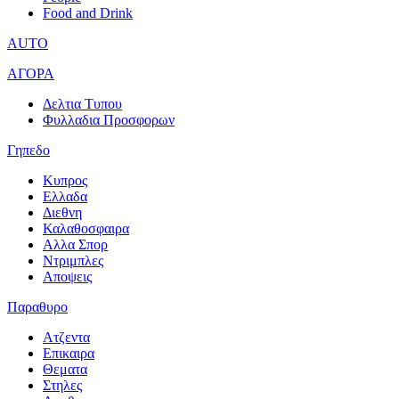
Food and Drink
AUTO
ΑΓΟΡΑ
Δελτια Τυπου
Φυλλαδια Προσφορων
Γηπεδο
Κυπρος
Ελλαδα
Διεθνη
Καλαθοσφαιρα
Αλλα Σπορ
Ντριμπλες
Αποψεις
Παραθυρο
Ατζεντα
Επικαιρα
Θεματα
Στηλες