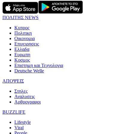
ΠΟΛΙΤΗΣ NEWS
Κυπρος
Πολιτικη
Οικονομια
Επιχειρησεις
Ελλαδα
Ευρωπη
Κοσμος
Επιστημη και Τεχνολογια
Deutsche Welle
ΑΠΟΨΕΙΣ
Στηλες
Αναλυσεις
Αρθρογραφοι
BUZZLIFE
Lifestyle
Viral
People