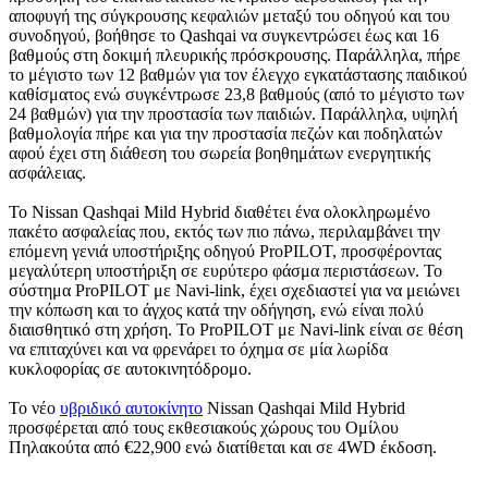
αποφυγή της σύγκρουσης κεφαλιών μεταξύ του οδηγού και του
συνοδηγού, βοήθησε το Qashqai να συγκεντρώσει έως και 16
βαθμούς στη δοκιμή πλευρικής πρόσκρουσης. Παράλληλα, πήρε
το μέγιστο των 12 βαθμών για τον έλεγχο εγκατάστασης παιδικού
καθίσματος ενώ συγκέντρωσε 23,8 βαθμούς (από το μέγιστο των
24 βαθμών) για την προστασία των παιδιών. Παράλληλα, υψηλή
βαθμολογία πήρε και για την προστασία πεζών και ποδηλατών
αφού έχει στη διάθεση του σωρεία βοηθημάτων ενεργητικής
ασφάλειας.
Το Nissan Qashqai Mild Hybrid διαθέτει ένα ολοκληρωμένο
πακέτο ασφαλείας που, εκτός των πιο πάνω, περιλαμβάνει την
επόμενη γενιά υποστήριξης οδηγού ProPILOT, προσφέροντας
μεγαλύτερη υποστήριξη σε ευρύτερο φάσμα περιστάσεων. Το
σύστημα ProPILOT με Navi-link, έχει σχεδιαστεί για να μειώνει
την κόπωση και το άγχος κατά την οδήγηση, ενώ είναι πολύ
διαισθητικό στη χρήση. Το ProPILOT με Navi-link είναι σε θέση
να επιταχύνει και να φρενάρει το όχημα σε μία λωρίδα
κυκλοφορίας σε αυτοκινητόδρομο.
Το νέο
υβριδικό αυτοκίνητο
Nissan Qashqai Mild Hybrid
προσφέρεται από τους εκθεσιακούς χώρους του Ομίλου
Πηλακούτα από €22,900 ενώ διατίθεται και σε 4WD έκδοση.