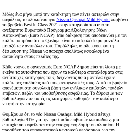
Μόλις ένα μήνα μετά την κατάκτηση των πέντε αστεριών στην
ασφάλεια, το ολοκαίνουργιο
Nissan Qashqai Mild Hybrid
λαμβάνει
το βραβείο Best in Class 2021 στην κατηγορία του από το
ανεξάρτητο Ευρωπαϊκό Πρόγραμμα Αξιολόγησης Νέων
Αυτοκινήτων (Euro NCAP). Μια διάκριση που αποδεικνύει με τον
καλύτερο τρόπο ότι το Qashqai είναι το ασφαλέστερο μοντέλο
μεταξύ των αντιπάλων του. Παράλληλα, αποδεικνύει και τη
δέσμευση της Nissan να παρέχει απολύτως ασφαλισμένα
αυτοκίνητα στους πελάτες της.
Κάθε χρόνο, ο οργανισμός Euro NCAP δημοσιεύει τη λίστα με
εκείνα τα αυτοκίνητα που έχουν τα καλύτερα αποτελέσματα στις
αντίστοιχες κατηγορίες τους, δείχνοντας ποια μοντέλα έχουν
καλύτερες επιδόσεις από τους ανταγωνιστές τους. Αυτό το βραβείο
απονέμεται στη συνολική βάση των ενήλικων επιβατών, παιδιών
επιβατών, πεζών και υποβοήθησης ασφάλειας. Το άθροισμα των
βαθμολογιών σε αυτές τις κατηγορίες καθορίζει τον καλύτερο
νικητή στην κατηγορία.
Θυμίζουμε ότι το νέο Nissan Qashqai Mild Hybrid πέτυχε
βαθμολογία 91% για την προστασία επιβατών και παιδιών, μια
επιτυχία που οφείλεται στην ενισχυμένη δομή του πλαισίου. Η
προσθήκη του επαναστατικού κεντρικού αερόσακου, για την