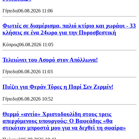
Γήπεδο
|
06.08.2026 11:06
Φωτιές σε διαμέρισμα, παλιό κτίριο και χωράφι - 33
κλήσεις σε ένα 24ωρο για την Πυροσβεστική
Κύπρος
|
06.08.2026 11:05
Τελειώνει του Ασορό στον Απόλλωνα!
Γήπεδο
|
06.08.2026 11:03
Πιέζει για Φεράν Τόρες η Παρί Σεν Ζερμέν!
Γήπεδο
|
06.08.2026 10:52
Θερμό «αντίο» Χριστοδουλίδη στους τρεις
απερχόμενους υπουργούς: Ο Βαφεάδης «θα
στεκόταν μπροστά μου για να δεχθεί τη σφαίρα»