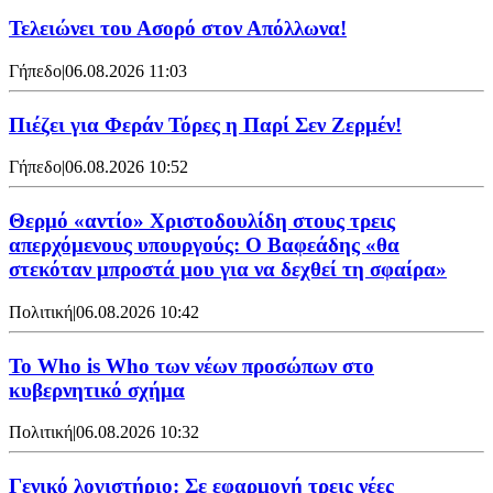
Τελειώνει του Ασορό στον Απόλλωνα!
Γήπεδο
|
06.08.2026 11:03
Πιέζει για Φεράν Τόρες η Παρί Σεν Ζερμέν!
Γήπεδο
|
06.08.2026 10:52
Θερμό «αντίο» Χριστοδουλίδη στους τρεις
απερχόμενους υπουργούς: Ο Βαφεάδης «θα
στεκόταν μπροστά μου για να δεχθεί τη σφαίρα»
Πολιτική
|
06.08.2026 10:42
Το Who is Who των νέων προσώπων στο
κυβερνητικό σχήμα
Πολιτική
|
06.08.2026 10:32
Γενικό λογιστήριο: Σε εφαρμογή τρεις νέες