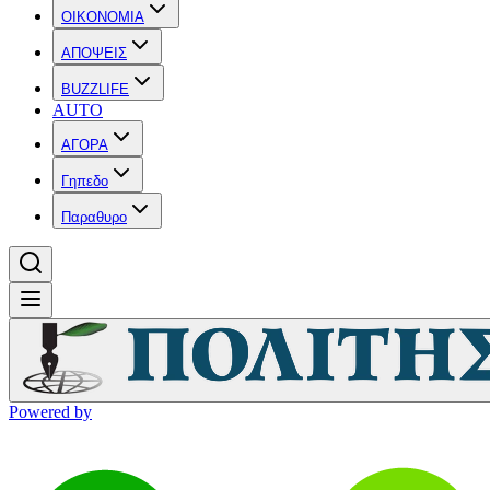
OIKONOMIA
ΑΠΟΨΕΙΣ
BUZZLIFE
AUTO
ΑΓΟΡΑ
Γηπεδο
Παραθυρο
Powered by