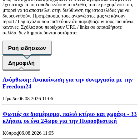
έχει στοιχεία που αποδεικνύουν το αληθές του περιεχομένου του,
μπορεί να τα αποστείλει στην διεύθυνση της ιστοσελίδας για να
διερευνηθούν. Προτρέπουμε τους αναγνώστες μας να κάνουν
report / flag σχόλια που πιστεύουν ότι παραβιάζουν τους πιο πάνω
κανόνες. Σχόλια που περιέχουν URL / links σε οποιαδήποτε
σελίδα, δεν δημοσιεύονται αυτόματα.
Ροή ειδήσεων
Δημοφιλή
Ανόρθωση: Ανακοίνωση για την συνεργασία με την
Freedom24
Γήπεδο
|
06.08.2026 11:06
Φωτιές σε διαμέρισμα, παλιό κτίριο και χωράφι - 33
κλήσεις σε ένα 24ωρο για την Πυροσβεστική
Κύπρος
|
06.08.2026 11:05