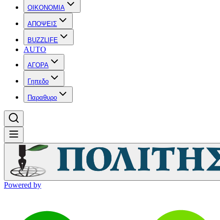
OIKONOMIA
ΑΠΟΨΕΙΣ
BUZZLIFE
AUTO
ΑΓΟΡΑ
Γηπεδο
Παραθυρο
Powered by