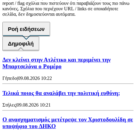
report / flag σχόλια που πιστεύουν ότι παραβιάζουν τους πιο πάνω
κανόνες. Σχόλια που περιέχουν URL / links σε οποιαδήποτε
σελίδα, δεν δημοσιεύονται αυτόματα.
Ροή ειδήσεων
Δημοφιλή
Δεν κλείνει στην Ατλέτικο και περιμένει την
Μπαρτσελόνα ο Ρομέρο
Γήπεδο
|
09.08.2026 10:22
Τελικά ποιος θα αναλάβει την πολιτική ευθύνη;
Στήλες
|
09.08.2026 10:21
Ο ανασχηματισμός μετέτρεψε τον Χριστοδουλίδη σε
υποψήφιο του ΔΗΚΟ