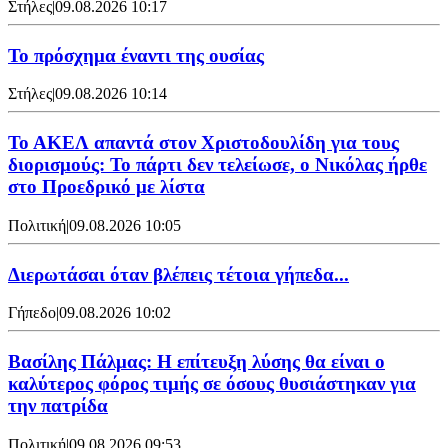
Στήλες
|
09.08.2026 10:17
Το πρόσχημα έναντι της ουσίας
Στήλες
|
09.08.2026 10:14
Το ΑΚΕΛ απαντά στον Χριστοδουλίδη για τους
διορισμούς: Το πάρτι δεν τελείωσε, ο Νικόλας ήρθε
στο Προεδρικό με λίστα
Πολιτική
|
09.08.2026 10:05
Διερωτάσαι όταν βλέπεις τέτοια γήπεδα...
Γήπεδο
|
09.08.2026 10:02
Βασίλης Πάλμας: Η επίτευξη λύσης θα είναι ο
καλύτερος φόρος τιμής σε όσους θυσιάστηκαν για
την πατρίδα
Πολιτική
|
09.08.2026 09:53