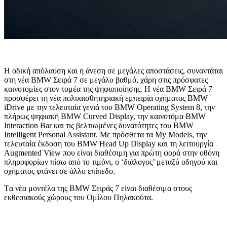
Η οδική απόλαυση και η άνεση σε μεγάλες αποστάσεις, συναντάται
στη νέα BMW Σειρά 7 σε μεγάλο βαθμό, χάρη στις πρόσφατες
καινοτομίες στον τομέα της ψηφιοποίησης. Η νέα BMW Σειρά 7
προσφέρει τη νέα πολυαισθητηριακή εμπειρία οχήματος BMW
iDrive με την τελευταία γενιά του BMW Operating System 8, την
πλήρως ψηφιακή BMW Curved Display, την καινοτόμα BMW
Interaction Bar και τις βελτιωμένες δυνατότητες του BMW
Intelligent Personal Assistant. Με πρόσθετα τα My Models, την
τελευταία έκδοση του BMW Head Up Display και τη λειτουργία
Augmented View που είναι διαθέσιμη για πρώτη φορά στην οθόνη
πληροφορίων πίσω από το τιμόνι, ο ‘διάλογος’ μεταξύ οδηγού και
οχήματος φτάνει σε άλλο επίπεδο.
Tα νέα μοντέλα της BMW Σειράς 7 είναι διαθέσιμα στους
εκθεσιακούς χώρους του Ομίλου Πηλακούτα.