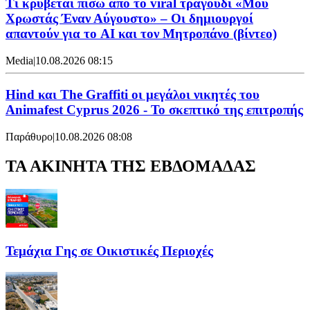
Τι κρύβεται πίσω από το viral τραγούδι «Μου
Χρωστάς Έναν Αύγουστο» – Οι δημιουργοί
απαντούν για το AI και τον Μητροπάνο (βίντεο)
Media
|
10.08.2026 08:15
Hind και The Graffiti οι μεγάλοι νικητές του
Animafest Cyprus 2026 - Το σκεπτικό της επιτροπής
Παράθυρο
|
10.08.2026 08:08
ΤΑ ΑΚΙΝΗΤΑ ΤΗΣ ΕΒΔΟΜΑΔΑΣ
Τεμάχια Γης σε Οικιστικές Περιοχές