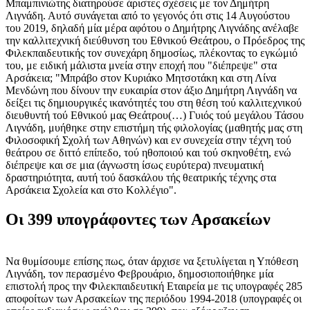
Μπαμπινιώτης διατηρούσε άριστες σχέσεις με τον Δημήτρη
Λιγνάδη. Αυτό συνάγεται από το γεγονός ότι στις 14 Αυγούστου
του 2019, δηλαδή μία μέρα αφότου ο Δημήτρης Λιγνάδης ανέλαβε
την καλλιτεχνική διεύθυνση του Εθνικού Θεάτρου, ο Πρόεδρος της
Φιλεκπαιδευτικής τον συνεχάρη δημοσίως, πλέκοντας το εγκώμιό
του, με ειδική μάλιστα μνεία στην εποχή που "διέπρεψε" στα
Αρσάκεια; "Μπράβο στον Κυριάκο Μητσοτάκη και στη Λίνα
Μενδώνη που δίνουν την ευκαιρία στον άξιο Δημήτρη Λιγνάδη να
δείξει τις δημιουργικές ικανότητές του στη θέση τού καλλιτεχνικού
διευθυντή τού Εθνικού μας Θεάτρου(…) Γυιός τού μεγάλου Τάσου
Λιγνάδη, μυήθηκε στην επιστήμη τής φιλολογίας (μαθητής μας στη
Φιλοσοφική Σχολή των Αθηνών) και εν συνεχεία στην τέχνη τού
θεάτρου σε διττό επίπεδο, τού ηθοποιού και τού σκηνοθέτη, ενώ
διέπρεψε και σε μια (άγνωστη ίσως ευρύτερα) πνευματική
δραστηριότητα, αυτή τού δασκάλου τής θεατρικής τέχνης στα
Αρσάκεια Σχολεία και στο Κολλέγιο".
Οι 399 υπογράφοντες των Αρσακείων
Να θυμίσουμε επίσης πως, όταν άρχισε να ξετυλίγεται η Υπόθεση
Λιγνάδη, τον περασμένο Φεβρουάριο, δημοσιοποιήθηκε μία
επιστολή προς την Φιλεκπαιδευτική Εταιρεία με τις υπογραφές 285
αποφοίτων των Αρσακείων της περιόδου 1994-2018 (υπογραφές οι