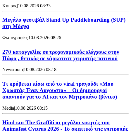
Κύπρος
|
10.08.2026 08:33
Μεγάλο φεστιβάλ Stand Up Paddleboarding (SUP)
στη Μόσχα
Φωτογραφίες
|
10.08.2026 08:26
270 καταγγελίες σε τροχονομικούς ελέγχους στην
Πάφο , θετικός σε νάρκοτεστ χειριστής πατινιού
Newsroom
|
10.08.2026 08:18
Τι κρύβεται πίσω από το viral τραγούδι «Μου
Χρωστάς Έναν Αύγουστο» – Οι δημιουργοί
απαντούν για το AI και τον Μητροπάνο (βίντεο)
Media
|
10.08.2026 08:15
Hind και The Graffiti οι μεγάλοι νικητές του
Animafest Cyprus 2026 - Το σκεπτικό της επιτροπής