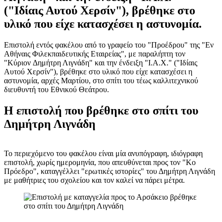
("Ιδίαις Αυτού Χερσίν"), βρέθηκε στο
υλικό που είχε κατασχέσει η αστυνομία.
Επιστολή εντός φακέλου από το γραφείο του "Προέδρου" της "Εν
Αθήναις Φιλεκπαιδευτικής Εταιρείας", με παραλήπτη τον
"Κύριον Δημήτρη Λιγνάδη" και την ένδειξη "Ι.Α.Χ." ("Ιδίαις
Αυτού Χερσίν"), βρέθηκε στο υλικό που είχε κατασχέσει η
αστυνομία, αρχές Μαρτίου, στο σπίτι του τέως καλλιτεχνικού
διευθυντή του Εθνικού Θεάτρου.
Η επιστολή που βρέθηκε στο σπίτι του
Δημήτρη Λιγνάδη
Το περιεχόμενο του φακέλου είναι μία ανυπόγραφη, ιδιόγραφη
επιστολή, χωρίς ημερομηνία, που απευθύνεται προς τον "Κο
Πρόεδρο", καταγγέλλει "ερωτικές ιστορίες" του Δημήτρη Λιγνάδη
με μαθήτριες του σχολείου και τον καλεί να πάρει μέτρα.