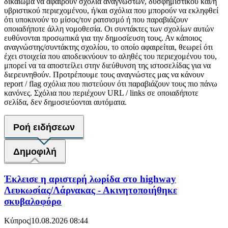
δικαίωμα να αφαιρούν σχόλια αναγνωστών, δυσφημιστικού και/ή
υβριστικού περιεχομένου, ή/και σχόλια που μπορούν να εκληφθεί
ότι υποκινούν το μίσος/τον ρατσισμό ή που παραβιάζουν
οποιαδήποτε άλλη νομοθεσία. Οι συντάκτες των σχολίων αυτών
ευθύνονται προσωπικά για την δημοσίευση τους. Αν κάποιος
αναγνώστης/συντάκτης σχολίου, το οποίο αφαιρείται, θεωρεί ότι
έχει στοιχεία που αποδεικνύουν το αληθές του περιεχομένου του,
μπορεί να τα αποστείλει στην διεύθυνση της ιστοσελίδας για να
διερευνηθούν. Προτρέπουμε τους αναγνώστες μας να κάνουν
report / flag σχόλια που πιστεύουν ότι παραβιάζουν τους πιο πάνω
κανόνες. Σχόλια που περιέχουν URL / links σε οποιαδήποτε
σελίδα, δεν δημοσιεύονται αυτόματα.
Ροή ειδήσεων
Δημοφιλή
Έκλεισε η αριστερή λωρίδα στο highway
Λευκωσίας/Λάρνακας - Ακινητοποιήθηκε
σκυβαλοφόρο
Κύπρος
|
10.08.2026 08:44