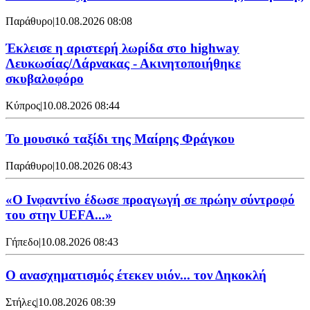
Παράθυρο
|
10.08.2026 08:08
Έκλεισε η αριστερή λωρίδα στο highway
Λευκωσίας/Λάρνακας - Ακινητοποιήθηκε
σκυβαλοφόρο
Κύπρος
|
10.08.2026 08:44
Το μουσικό ταξίδι της Μαίρης Φράγκου
Παράθυρο
|
10.08.2026 08:43
«Ο Ινφαντίνο έδωσε προαγωγή σε πρώην σύντροφό
του στην UEFA...»
Γήπεδο
|
10.08.2026 08:43
Ο ανασχηματισμός έτεκεν υιόν... τον Δηκοκλή
Στήλες
|
10.08.2026 08:39