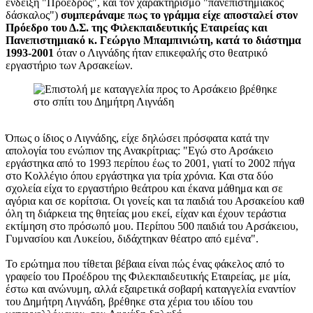
ένδειξη "Πρόεδρος", και τον χαρακτηρισμό "πανεπιστημιακός
δάσκαλος")
συμπεράναμε πως το γράμμα είχε αποσταλεί στον
Πρόεδρο του Δ.Σ. της Φιλεκπαιδευτικής Εταιρείας και
Πανεπιστημιακό κ. Γεώργιο Μπαμπινιώτη, κατά το διάστημα
1993-2001
όταν ο Λιγνάδης ήταν επικεφαλής στο θεατρικό
εργαστήριο των Αρσακείων.
Όπως ο ίδιος ο Λιγνάδης, είχε δηλώσει πρόσφατα κατά την
απολογία του ενώπιον της Ανακρίτριας: "Εγώ στο Αρσάκειο
εργάστηκα από το 1993 περίπου έως το 2001, γιατί το 2002 πήγα
στο Κολλέγιο όπου εργάστηκα για τρία χρόνια. Και στα δύο
σχολεία είχα το εργαστήριο θεάτρου και έκανα μάθημα και σε
αγόρια και σε κορίτσια. Οι γονείς και τα παιδιά του Αρσακείου καθ
όλη τη διάρκεια της θητείας μου εκεί, είχαν και έχουν τεράστια
εκτίμηση στο πρόσωπό μου. Περίπου 500 παιδιά του Αρσάκειου,
Γυμνασίου και Λυκείου, διδάχτηκαν θέατρο από εμένα".
Το ερώτημα που τίθεται βέβαια είναι πώς ένας φάκελος από το
γραφείο του Προέδρου της Φιλεκπαιδευτικής Εταιρείας, με μία,
έστω και ανώνυμη, αλλά εξαιρετικά σοβαρή καταγγελία εναντίον
του Δημήτρη Λιγνάδη, βρέθηκε στα χέρια του ιδίου του