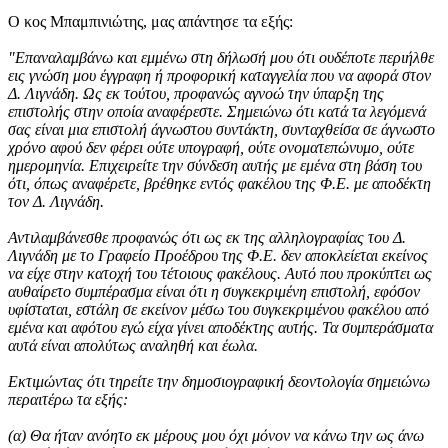
Ο κος Μπαμπινιώτης, μας απάντησε τα εξής:
"Επαναλαμβάνω και εμμένω στη δήλωσή μου ότι ουδέποτε περιήλθε
εις γνώση μου έγγραφη ή προφορική καταγγελία που να αφορά στον
Δ. Λιγνάδη. Ως εκ τούτου, προφανώς αγνοώ την ύπαρξη της
επιστολής στην οποία αναφέρεστε. Σημειώνω ότι κατά τα λεγόμενά
σας είναι μια επιστολή άγνωστου συντάκτη, συνταχθείσα σε άγνωστο
χρόνο αφού δεν φέρει ούτε υπογραφή, ούτε ονοματεπώνυμο, ούτε
ημερομηνία. Επιχειρείτε την σύνδεση αυτής με εμένα στη βάση του
ότι, όπως αναφέρετε, βρέθηκε εντός φακέλου της Φ.Ε. με αποδέκτη
τον Δ. Λιγνάδη.
Αντιλαμβάνεσθε προφανώς ότι ως εκ της αλληλογραφίας του Δ.
Λιγνάδη με το Γραφείο Προέδρου της Φ.Ε. δεν αποκλείεται εκείνος
να είχε στην κατοχή του τέτοιους φακέλους. Αυτό που προκύπτει ως
αυθαίρετο συμπέρασμα είναι ότι η συγκεκριμένη επιστολή, εφόσον
υφίσταται, εστάλη σε εκείνον μέσω του συγκεκριμένου φακέλου από
εμένα και αφότου εγώ είχα γίνει αποδέκτης αυτής. Τα συμπεράσματα
αυτά είναι απολύτως αναληθή και έωλα.
Εκτιμώντας ότι τηρείτε την δημοσιογραφική δεοντολογία σημειώνω
περαιτέρω τα εξής:
(α) Θα ήταν ανόητο εκ μέρους μου όχι μόνον να κάνω την ως άνω