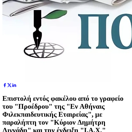
Επιστολή εντός φακέλου από το γραφείο
του "Προέδρου" της "Εν Αθήναις
Φιλεκπαιδευτικής Εταιρείας", με
παραλήπτη τον "Κύριον Δημήτρη
Λιγνάδη" και την ένδειξη "Ι.Α.Χ."