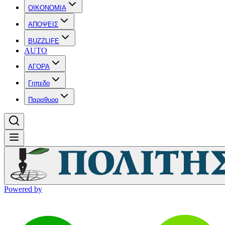
OIKONOMIA
ΑΠΟΨΕΙΣ
BUZZLIFE
AUTO
ΑΓΟΡΑ
Γηπεδο
Παραθυρο
Powered by