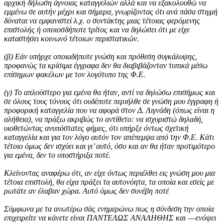
αρχική δήλωση άγνοιας καταγγελιών αλλά και να εξακολουθώ να
εμμένω σε αυτήν μέχρι και σήμερα, γνωρίζοντας ότι ανά πάσα στιγμή
δύναται να εμφανιστεί λ.χ. ο συντάκτης μιας τέτοιας φερόμενης
επιστολής ή οποιοσδήποτε τρίτος και να δηλώσει ότι με είχε
καταστήσει κοινωνό τέτοιων περιστατικών.
(β) Εάν υπήρχε οποιαδήποτε γνώση και πρόθεση συγκάλυψης,
προφανώς τα κρίσιμα έγγραφα δεν θα διαβιβάζονταν τυπικά μέσω
επίσημων φακέλων με τον λογότυπο της Φ.Ε.
(γ) Το απλούστερο για εμένα θα ήταν, αντί να δηλώσω επισήμως και
σε όλους τους τόνους ότι ουδέποτε περιήλθε σε γνώση μου έγγραφη ή
προφορική καταγγελία που να αφορά στον Δ. Λιγνάδη (όπως είναι η
αλήθεια), να πράξω ακριβώς το αντίθετο: να ισχυριστώ δηλαδή,
υιοθετώντας ανυπόστατες φήμες, ότι υπήρξε όντως σχετική
καταγγελία και για τον λόγο αυτόν τον απέπεμψα από την Φ.Ε. Κάτι
τέτοιο όμως δεν ισχύει και γι’ αυτό, όσο και αν θα ήταν προτιμότερο
για εμένα, δεν το υποστήριξα ποτέ.
Κλείνοντας αναφέρω ότι, αν είχε όντως περιέλθει εις γνώση μου μια
τέτοια επιστολή, θα είχα πράξει τα αυτονόητα, τα οποία και εσείς με
ρωτάτε αν έλαβαν χώρα. Αυτό όμως δεν συνέβη ποτέ
Σύμφωνα με τα ανωτέρω σάς ενημερώνω πως η σύνδεση την οποία
επιχειρείτε να κάνετε είναι ΠΑΝΤΕΛΩΣ ΑΝΑΛΗΘΗΣ και ―ενόψει