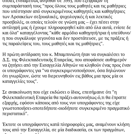
οποίες ενδιαμέσως ανήλθαν σε 399), που εξέφραζαν τη
συμπαράστασή τους "προς όλους τους μαθητές και τις μαθήτριες
που υπέστησαν από συγκεκριμένους καθηγητές και καθηγήτριες
των Αρσακείων σεξουαλικές, ψυχολογικές ή και λεκτικές
προσβολές, οι οποίες τελούν σε γνώση μας – έχει πέσει στην
αντίληψή μας ή έχουμε πληροφορηθεί κάτι από όλα αυτά, ενίοτε δε
και όλα" καταγγέλοντας "κάθε αρμόδιο καθηγητή/τρια ή υπεύθυνο/
η που συγκάλυψε γεγονότα και δεν προστάτευσε, με τις πράξεις ή
τις παραλείψεις του, τους μαθητές και τις μαθήτριες".
Η πρώτη αντίδραση του κ. Μπαμπινιώτη ήταν να συγκαλέσει το
Δ.Σ. της Φιλεκπαιδευτικής Εταιρείας, που αποφάσισε αυθημερόν
να ζητήσει από την Εισαγγελία Αθηνών να κληθούν ένας προς έναν
οι υπογράφοντες για "να συγκεκριμενοποιήσουν, όσα δηλώνουν
ότι γνωρίζουν, ώστε να διερευνηθούν εις βάθος μια προς μία οι
καταγγελίες τους".
Σε ανακοίνωση που είχε εκδώσει ο ίδιος, επεσήμαινε ότι "η
Φιλεκπαιδευτική Εταιρεία θα πράξει-αυτονοήτως-ό,τι θα έπραττε
εξαρχής, εφόσον κάποιος από τους νυν υπογράφοντες της είχε
γνωστοποιήσει-οποτεδήποτε-οιοδήποτε συγκεκριμένο πραγματικό
περιστατικό".
Έκτοτε οι υπογράφοντες κατά πληροφορίες μας, αναμένουν κλήση
τους από την Εισαγγελία, σε μία διαδικασία, εκ των πραγμάτων,