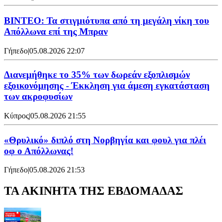
ΒΙΝΤΕΟ: Τα στιγμιότυπα από τη μεγάλη νίκη του
Απόλλωνα επί της Μπραν
Γήπεδο
|
05.08.2026 22:07
Διανεμήθηκε το 35% των δωρεάν εξοπλισμών
εξοικονόμησης - Έκκληση για άμεση εγκατάσταση
των ακροφυσίων
Κύπρος
|
05.08.2026 21:55
«Θρυλικό» διπλό στη Νορβηγία και φουλ για πλέι
οφ ο Απόλλωνας!
Γήπεδο
|
05.08.2026 21:53
ΤΑ ΑΚΙΝΗΤΑ ΤΗΣ ΕΒΔΟΜΑΔΑΣ