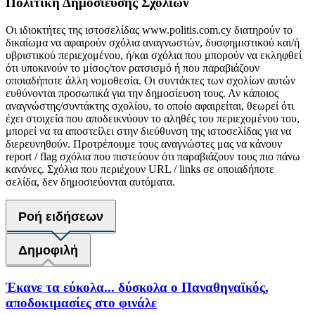
Πολιτική Δημοσίευσης Σχολίων
Οι ιδιοκτήτες της ιστοσελίδας www.politis.com.cy διατηρούν το
δικαίωμα να αφαιρούν σχόλια αναγνωστών, δυσφημιστικού και/ή
υβριστικού περιεχομένου, ή/και σχόλια που μπορούν να εκληφθεί
ότι υποκινούν το μίσος/τον ρατσισμό ή που παραβιάζουν
οποιαδήποτε άλλη νομοθεσία. Οι συντάκτες των σχολίων αυτών
ευθύνονται προσωπικά για την δημοσίευση τους. Αν κάποιος
αναγνώστης/συντάκτης σχολίου, το οποίο αφαιρείται, θεωρεί ότι
έχει στοιχεία που αποδεικνύουν το αληθές του περιεχομένου του,
μπορεί να τα αποστείλει στην διεύθυνση της ιστοσελίδας για να
διερευνηθούν. Προτρέπουμε τους αναγνώστες μας να κάνουν
report / flag σχόλια που πιστεύουν ότι παραβιάζουν τους πιο πάνω
κανόνες. Σχόλια που περιέχουν URL / links σε οποιαδήποτε
σελίδα, δεν δημοσιεύονται αυτόματα.
Ροή ειδήσεων
Δημοφιλή
Έκανε τα εύκολα... δύσκολα ο Παναθηναϊκός,
αποδοκιμασίες στο φινάλε