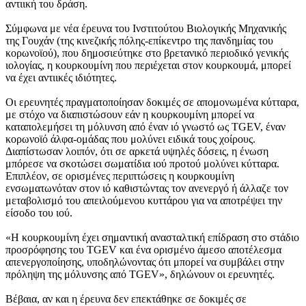
αντιική του δράση.
Σύμφωνα με νέα έρευνα του Ινστιτούτου Βιολογικής Μηχανικής
της Γουχάν (της κινεζικής πόλης-επίκεντρο της πανδημίας του
κορωνοϊού), που δημοσιεύτηκε στο βρετανικό περιοδικό γενικής
ιολογίας, η κουρκουμίνη που περιέχεται στον κουρκουμά, μπορεί
να έχει αντιικές ιδιότητες.
Οι ερευνητές πραγματοποίησαν δοκιμές σε απομονωμένα κύτταρα,
με στόχο να διαπιστώσουν εάν η κουρκουμίνη μπορεί να
καταπολεμήσει τη μόλυνση από έναν ιό γνωστό ως TGEV, έναν
κορωνοϊό άλφα-ομάδας που μολύνει ειδικά τους χοίρους.
Διαπίστωσαν λοιπόν, ότι σε αρκετά υψηλές δόσεις, η ένωση
μπόρεσε να σκοτώσει σωματίδια ιού προτού μολύνει κύτταρα.
Επιπλέον, σε ορισμένες περιπτώσεις η κουρκουμίνη
ενσωματωνόταν στον ιό καθιστώντας τον ανενεργό ή άλλαζε τον
μεταβολισμό του απειλούμενου κυττάρου για να αποτρέψει την
είσοδο του ιού.
«Η κουρκουμίνη έχει σημαντική ανασταλτική επίδραση στο στάδιο
προσρόφησης του TGEV και ένα ορισμένο άμεσο αποτέλεσμα
απενεργοποίησης, υποδηλώνοντας ότι μπορεί να συμβάλει στην
πρόληψη της μόλυνσης από TGEV», δηλώνουν οι ερευνητές.
Βέβαια, αν και η έρευνα δεν επεκτάθηκε σε δοκιμές σε