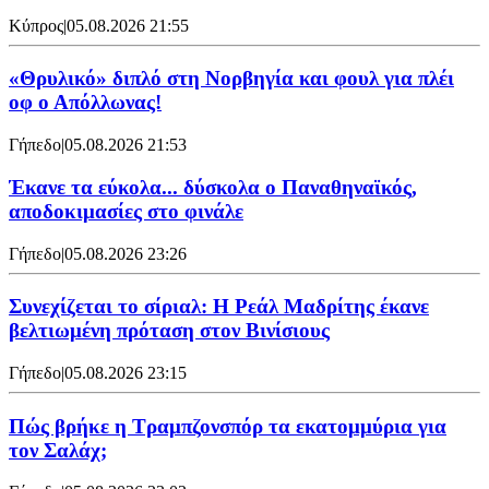
Κύπρος
|
05.08.2026 21:55
«Θρυλικό» διπλό στη Νορβηγία και φουλ για πλέι
οφ ο Απόλλωνας!
Γήπεδο
|
05.08.2026 21:53
Έκανε τα εύκολα... δύσκολα ο Παναθηναϊκός,
αποδοκιμασίες στο φινάλε
Γήπεδο
|
05.08.2026 23:26
Συνεχίζεται το σίριαλ: Η Ρεάλ Μαδρίτης έκανε
βελτιωμένη πρόταση στον Βινίσιους
Γήπεδο
|
05.08.2026 23:15
Πώς βρήκε η Τραμπζονσπόρ τα εκατομμύρια για
τον Σαλάχ;