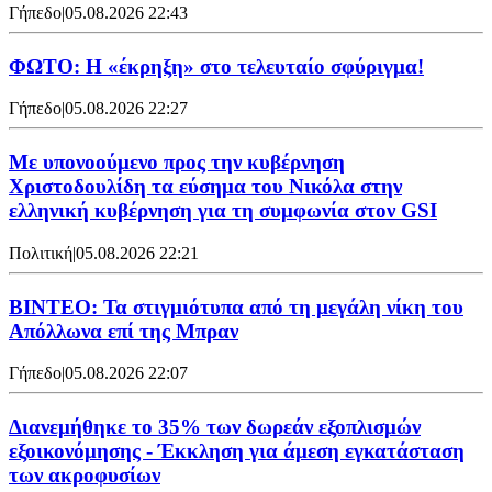
Γήπεδο
|
05.08.2026 22:43
ΦΩΤΟ: Η «έκρηξη» στο τελευταίο σφύριγμα!
Γήπεδο
|
05.08.2026 22:27
Με υπονοούμενο προς την κυβέρνηση
Χριστοδουλίδη τα εύσημα του Νικόλα στην
ελληνική κυβέρνηση για τη συμφωνία στον GSI
Πολιτική
|
05.08.2026 22:21
ΒΙΝΤΕΟ: Τα στιγμιότυπα από τη μεγάλη νίκη του
Απόλλωνα επί της Μπραν
Γήπεδο
|
05.08.2026 22:07
Διανεμήθηκε το 35% των δωρεάν εξοπλισμών
εξοικονόμησης - Έκκληση για άμεση εγκατάσταση
των ακροφυσίων