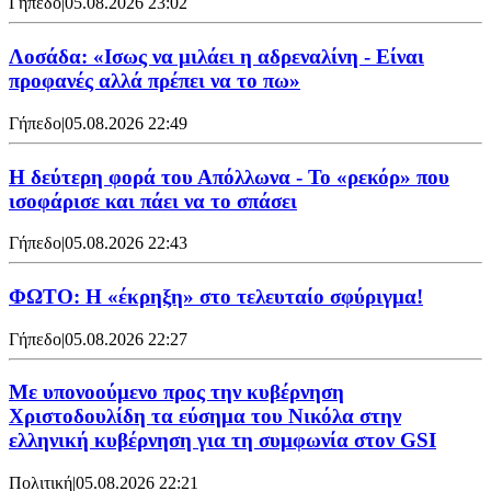
Γήπεδο
|
05.08.2026 23:02
Λοσάδα: «Ισως να μιλάει η αδρεναλίνη - Είναι
προφανές αλλά πρέπει να το πω»
Γήπεδο
|
05.08.2026 22:49
Η δεύτερη φορά του Απόλλωνα - Το «ρεκόρ» που
ισοφάρισε και πάει να το σπάσει
Γήπεδο
|
05.08.2026 22:43
ΦΩΤΟ: Η «έκρηξη» στο τελευταίο σφύριγμα!
Γήπεδο
|
05.08.2026 22:27
Με υπονοούμενο προς την κυβέρνηση
Χριστοδουλίδη τα εύσημα του Νικόλα στην
ελληνική κυβέρνηση για τη συμφωνία στον GSI
Πολιτική
|
05.08.2026 22:21