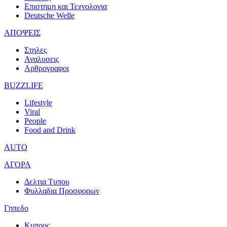
Επιστημη και Τεχνολογια
Deutsche Welle
ΑΠΟΨΕΙΣ
Στηλες
Αναλυσεις
Αρθρογραφοι
BUZZLIFE
Lifestyle
Viral
People
Food and Drink
AUTO
ΑΓΟΡΑ
Δελτια Τυπου
Φυλλαδια Προσφορων
Γηπεδο
Κυπρος