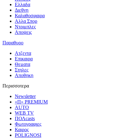
Ελλαδα
Διεθνη
Καλαθοσφαιρα
Αλλα Σπορ
Ντριμπλες
Αποψεις
Παραθυρο
Ατζεντα
Επικαιρα
Θεματα
Στηλες
Αποθηκη
Περισσοτερα
Newsletter
«Π» PREMIUM
AUTO
WEB TV
ΠΟΛcasts
Φωτογραφιες
Καιρος
POLIGNOSI