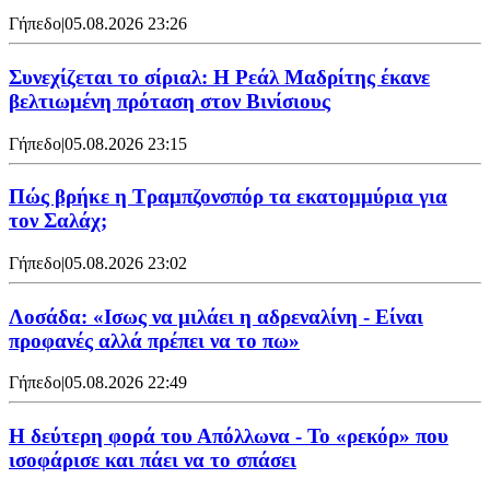
Γήπεδο
|
05.08.2026 23:26
Συνεχίζεται το σίριαλ: Η Ρεάλ Μαδρίτης έκανε
βελτιωμένη πρόταση στον Βινίσιους
Γήπεδο
|
05.08.2026 23:15
Πώς βρήκε η Τραμπζονσπόρ τα εκατομμύρια για
τον Σαλάχ;
Γήπεδο
|
05.08.2026 23:02
Λοσάδα: «Ισως να μιλάει η αδρεναλίνη - Είναι
προφανές αλλά πρέπει να το πω»
Γήπεδο
|
05.08.2026 22:49
Η δεύτερη φορά του Απόλλωνα - Το «ρεκόρ» που
ισοφάρισε και πάει να το σπάσει