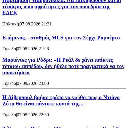
Παρέμβαση Μαυρονικόλα: Να επικυρωθούν και οι
τέσσερις υποψηφιότητες για την προεδρία της
ΕΔΕΚ
Πολιτική
|
07.08.2026 21:31
Επόμενος... σταθμός MLS για τον Σέρχι Ρομπέρτο
Γήπεδο
|
07.08.2026 21:28
Μοριέντες για Ρόδρι: «Η Ρεάλ δε χάνει παίκτες
τέτοιου επιπέδου, δεν ήθελε ποτέ πραγματικά να τον
αποκτήσει»
Γήπεδο
|
07.08.2026 23:00
Η Λίβερπουλ βρήκε τρόπο να νιώθει πως ο Ντιόγο
Ζότα θα είναι πάντοτε κοντά της...
Γήπεδο
|
07.08.2026 22:30