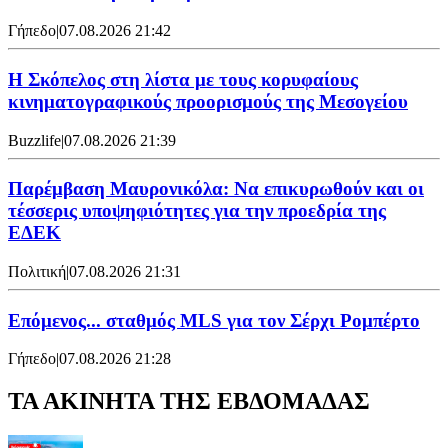
Γήπεδο
|
07.08.2026 21:42
Η Σκόπελος στη λίστα με τους κορυφαίους
κινηματογραφικούς προορισμούς της Μεσογείου
Buzzlife
|
07.08.2026 21:39
Παρέμβαση Μαυρονικόλα: Να επικυρωθούν και οι
τέσσερις υποψηφιότητες για την προεδρία της
ΕΔΕΚ
Πολιτική
|
07.08.2026 21:31
Επόμενος... σταθμός MLS για τον Σέρχι Ρομπέρτο
Γήπεδο
|
07.08.2026 21:28
ΤΑ ΑΚΙΝΗΤΑ ΤΗΣ ΕΒΔΟΜΑΔΑΣ