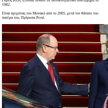
Γκρέις Κέλι, η οποία πέθανε σε αυτοκινητιστικό δυστύχημα το
1982.
Είναι ηγεμόνας του Μονακό από το 2005, μετά τον θάνατο του
πατέρα του, Πρίγκιπα Ρενιέ.