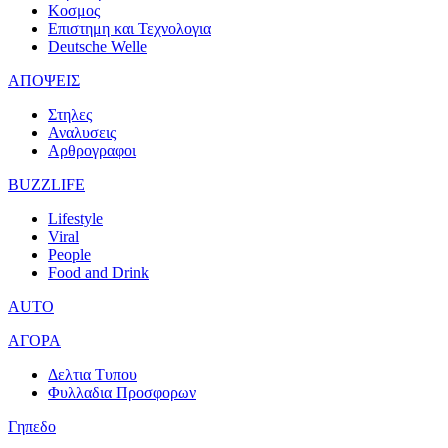
Κοσμος
Επιστημη και Τεχνολογια
Deutsche Welle
ΑΠΟΨΕΙΣ
Στηλες
Αναλυσεις
Αρθρογραφοι
BUZZLIFE
Lifestyle
Viral
People
Food and Drink
AUTO
ΑΓΟΡΑ
Δελτια Τυπου
Φυλλαδια Προσφορων
Γηπεδο