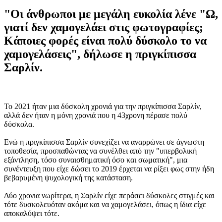
"Οι άνθρωποι με μεγάλη ευκολία λένε "Ω,
γιατί δεν χαμογελάει στις φωτογραφίες;
Κάποιες φορές είναι πολύ δύσκολο το να
χαμογελάσεις", δήλωσε η πριγκίπισσα
Σαρλίν.
Το 2021 ήταν μια δύσκολη χρονιά για την πριγκίπισσα Σαρλίν,
αλλά δεν ήταν η μόνη χρονιά που η 43χρονη πέρασε πολύ
δύσκολα.
Ενώ η πριγκίπισσα Σαρλίν συνεχίζει να αναρρώνει σε άγνωστη
τοποθεσία, προσπαθώντας να συνέλθει από την "υπερβολική
εξάντληση, τόσο συναισθηματική όσο και σωματική", μια
συνέντευξη που είχε δώσει το 2019 έρχεται να ρίξει φως στην ήδη
βεβαρυμένη ψυχολογική της κατάσταση.
Δύο χρονια νωρίτερα, η Σαρλίν είχε περάσει δύσκολες στιγμές και
τότε δυσκολευόταν ακόμα και να χαμογελάσει, όπως η ίδια είχε
αποκαλύψει τότε.