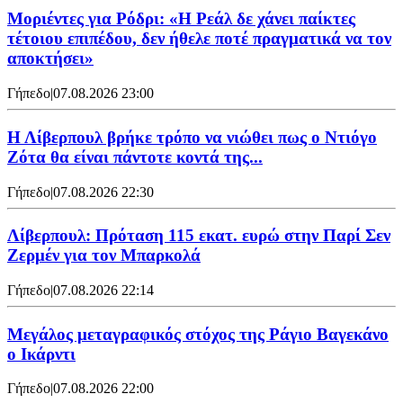
Μοριέντες για Ρόδρι: «Η Ρεάλ δε χάνει παίκτες
τέτοιου επιπέδου, δεν ήθελε ποτέ πραγματικά να τον
αποκτήσει»
Γήπεδο
|
07.08.2026 23:00
Η Λίβερπουλ βρήκε τρόπο να νιώθει πως ο Ντιόγο
Ζότα θα είναι πάντοτε κοντά της...
Γήπεδο
|
07.08.2026 22:30
Λίβερπουλ: Πρόταση 115 εκατ. ευρώ στην Παρί Σεν
Ζερμέν για τον Μπαρκολά
Γήπεδο
|
07.08.2026 22:14
Μεγάλος μεταγραφικός στόχος της Ράγιο Βαγεκάνο
ο Ικάρντι
Γήπεδο
|
07.08.2026 22:00