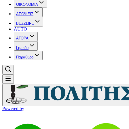
OIKONOMIA
ΑΠΟΨΕΙΣ
BUZZLIFE
AUTO
ΑΓΟΡΑ
Γηπεδο
Παραθυρο
Powered by