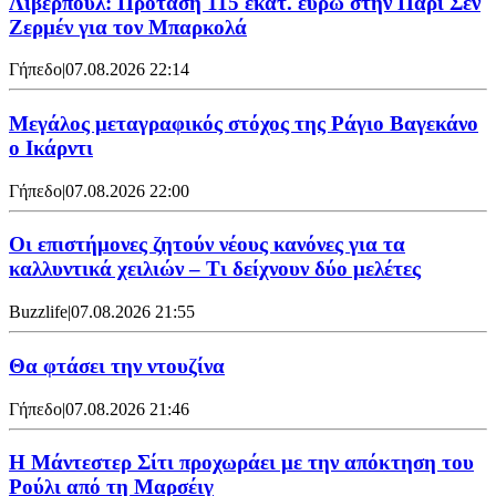
Λίβερπουλ: Πρόταση 115 εκατ. ευρώ στην Παρί Σεν
Ζερμέν για τον Μπαρκολά
Γήπεδο
|
07.08.2026 22:14
Μεγάλος μεταγραφικός στόχος της Ράγιο Βαγεκάνο
ο Ικάρντι
Γήπεδο
|
07.08.2026 22:00
Οι επιστήμονες ζητούν νέους κανόνες για τα
καλλυντικά χειλιών – Τι δείχνουν δύο μελέτες
Buzzlife
|
07.08.2026 21:55
Θα φτάσει την ντουζίνα
Γήπεδο
|
07.08.2026 21:46
Η Μάντεστερ Σίτι προχωράει με την απόκτηση του
Ρούλι από τη Μαρσέιγ