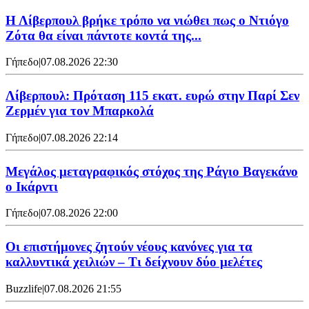
Η Λίβερπουλ βρήκε τρόπο να νιώθει πως ο Ντιόγο
Ζότα θα είναι πάντοτε κοντά της...
Γήπεδο
|
07.08.2026 22:30
Λίβερπουλ: Πρόταση 115 εκατ. ευρώ στην Παρί Σεν
Ζερμέν για τον Μπαρκολά
Γήπεδο
|
07.08.2026 22:14
Μεγάλος μεταγραφικός στόχος της Ράγιο Βαγεκάνο
ο Ικάρντι
Γήπεδο
|
07.08.2026 22:00
Οι επιστήμονες ζητούν νέους κανόνες για τα
καλλυντικά χειλιών – Τι δείχνουν δύο μελέτες
Buzzlife
|
07.08.2026 21:55