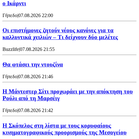
ο Ικάρντι
Γήπεδο
|
07.08.2026 22:00
Οι επιστήμονες ζητούν νέους κανόνες για τα
καλλυντικά χειλιών – Τι δείχνουν δύο μελέτες
Buzzlife
|
07.08.2026 21:55
Θα φτάσει την ντουζίνα
Γήπεδο
|
07.08.2026 21:46
Η Μάντεστερ Σίτι προχωράει με την απόκτηση του
Ρούλι από τη Μαρσέιγ
Γήπεδο
|
07.08.2026 21:42
Η Σκόπελος στη λίστα με τους κορυφαίους
κινηματογραφικούς προορισμούς της Μεσογείου