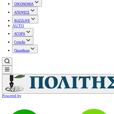
OIKONOMIA
ΑΠΟΨΕΙΣ
BUZZLIFE
AUTO
ΑΓΟΡΑ
Γηπεδο
Παραθυρο
Powered by