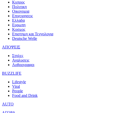
Κυπρος
Πολιτικη
Οικονομια
Επιχειρησεις
Ελλαδα
Ευρωπη
Κοσμος
Επιστημη και Τεχνολογια
Deutsche Welle
ΑΠΟΨΕΙΣ
Στηλες
Αναλυσεις
Αρθρογραφοι
BUZZLIFE
Lifestyle
Viral
People
Food and Drink
AUTO
ΑΓΟΡΑ