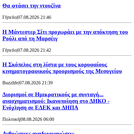
Θα φτάσει την ντουζίνα
Γήπεδο
|
07.08.2026 21:46
Η Μάντεστερ Σίτι προχωράει με την απόκτηση του
Ρούλι από τη Μαρσέιγ
Γήπεδο
|
07.08.2026 21:42
Η Σκόπελος στη λίστα με τους κορυφαίους
κινηματογραφικούς προορισμούς της Μεσογείου
Buzzlife
|
07.08.2026 21:39
Διορισμοί σε Ημικρατικούς με συνταγή...
ανασχηματισμού: Ικανοποίηση στο ΔΗΚΟ -
Ενόχληση σε ΕΔΕΚ και ΔΗΠΑ
Πολιτική
|
08.08.2026 06:00
Ανθρώπινες αναδιοργανώσεις