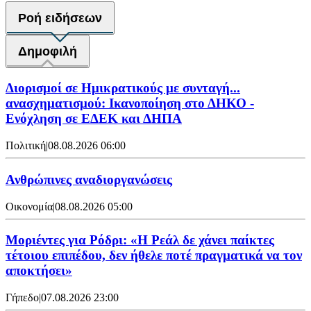
Ροή ειδήσεων
Δημοφιλή
Διορισμοί σε Ημικρατικούς με συνταγή...
ανασχηματισμού: Ικανοποίηση στο ΔΗΚΟ -
Ενόχληση σε ΕΔΕΚ και ΔΗΠΑ
Πολιτική
|
08.08.2026 06:00
Ανθρώπινες αναδιοργανώσεις
Οικονομία
|
08.08.2026 05:00
Μοριέντες για Ρόδρι: «Η Ρεάλ δε χάνει παίκτες
τέτοιου επιπέδου, δεν ήθελε ποτέ πραγματικά να τον
αποκτήσει»
Γήπεδο
|
07.08.2026 23:00