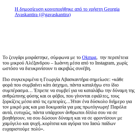
Η δημοσίευση κοινοποιήθηκε από το χρήστη Georgia
Avaskantira (@gavaskantira)
Το ζευγάρι μοιράστηκε, σύμφωνα με το
Okmag
, την περιπέτεια
του μικρού Αλέξανδρου – Ιωάννη μέσα από το Instagram, χωρίς
ωστόσο να διευκρινίσουν τι ακριβώς συνέβη.
Πιο συγκεκριμένα η Γεωργία Αβασκαντήρα σημείωσε: «κάθε
φορά που συμβαίνει κάτι άσχημο, πάντα καταλήγω στο ίδιο
συμπέρασμα… Έπρεπε να συμβεί για να καταλάβω την δύναμη της
ανθρώπινης φύσης και οι φόβοι, που γίνονται εφιάλτες, τους
ξορκίζεις μέσα από τις εμπειρίες…Ήταν ένα δύσκολο διήμερο για
τον μικρό μας και μια δοκιμασία για μας πρωτόγνωρη! Παρόλα
αυτά, ευτυχώς, πάντα υπάρχουν άνθρωποι δίπλα σου να σε
βοηθήσουν, να σου δώσουν δύναμη και να σε φροντίσουν με
χαμόγελο και ψυχή..κορίτσια και αγόρια του Ιασώ παίδων
ευχαριστούμε πολύ».