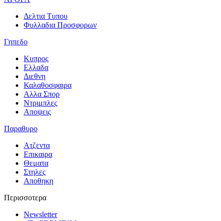
Δελτια Τυπου
Φυλλαδια Προσφορων
Γηπεδο
Κυπρος
Ελλαδα
Διεθνη
Καλαθοσφαιρα
Αλλα Σπορ
Ντριμπλες
Αποψεις
Παραθυρο
Ατζεντα
Επικαιρα
Θεματα
Στηλες
Αποθηκη
Περισσοτερα
Newsletter