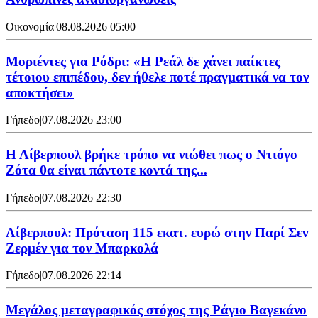
Οικονομία
|
08.08.2026 05:00
Μοριέντες για Ρόδρι: «Η Ρεάλ δε χάνει παίκτες
τέτοιου επιπέδου, δεν ήθελε ποτέ πραγματικά να τον
αποκτήσει»
Γήπεδο
|
07.08.2026 23:00
Η Λίβερπουλ βρήκε τρόπο να νιώθει πως ο Ντιόγο
Ζότα θα είναι πάντοτε κοντά της...
Γήπεδο
|
07.08.2026 22:30
Λίβερπουλ: Πρόταση 115 εκατ. ευρώ στην Παρί Σεν
Ζερμέν για τον Μπαρκολά
Γήπεδο
|
07.08.2026 22:14
Μεγάλος μεταγραφικός στόχος της Ράγιο Βαγεκάνο