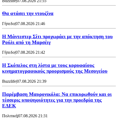
Buzzlife
|
07.08.2026 21:55
Θα φτάσει την ντουζίνα
Γήπεδο
|
07.08.2026 21:46
Η Μάντεστερ Σίτι προχωράει με την απόκτηση του
Ρούλι από τη Μαρσέιγ
Γήπεδο
|
07.08.2026 21:42
Η Σκόπελος στη λίστα με τους κορυφαίους
κινηματογραφικούς προορισμούς της Μεσογείου
Buzzlife
|
07.08.2026 21:39
Παρέμβαση Μαυρονικόλα: Να επικυρωθούν και οι
τέσσερις υποψηφιότητες για την προεδρία της
ΕΔΕΚ
Πολιτική
|
07.08.2026 21:31