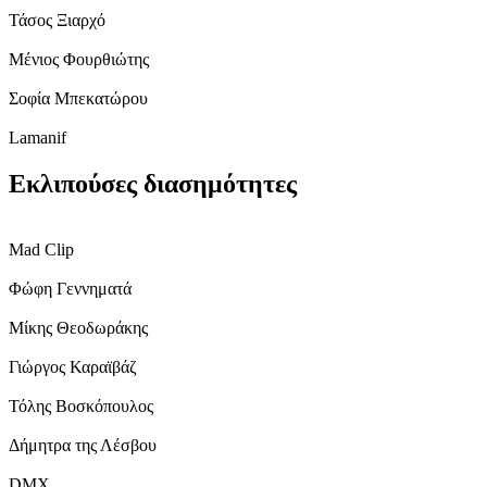
Τάσος Ξιαρχό
Μένιος Φουρθιώτης
Σοφία Μπεκατώρου
Lamanif
Εκλιπούσες διασημότητες
Mad Clip
Φώφη Γεννηματά
Μίκης Θεοδωράκης
Γιώργος Καραϊβάζ
Τόλης Βοσκόπουλος
Δήμητρα της Λέσβου
DMX