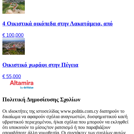
4 Οικιστικά οικόπεδα στην Λακατάμεια, από
€ 100,000
Οικιστικό χωράφι στην Πέγεια
€ 55,000
Πολιτική Δημοσίευσης Σχολίων
Οι ιδιοκτήτες της ιστοσελίδας www.politis.com.cy διατηρούν το
δικαίωμα να αφαιρούν σχόλια αναγνωστών, δυσφημιστικού και/ή
υβριστικού περιεχομένου, ή/και σχόλια που μπορούν να εκληφθεί
ότι υποκινούν το μίσος/τον ρατσισμό ή που παραβιάζουν
οποιαδήποτε άλλη νομοθεσία. Οι συντάκτες των σχολίων αυτών