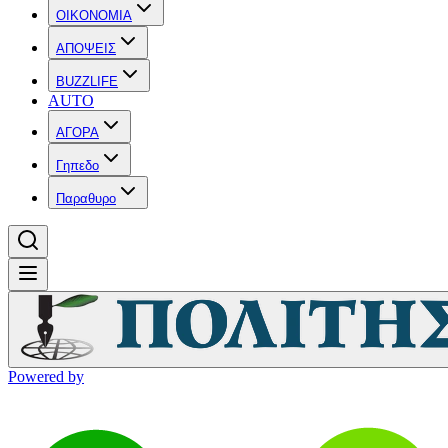
OIKONOMIA
ΑΠΟΨΕΙΣ
BUZZLIFE
AUTO
ΑΓΟΡΑ
Γηπεδο
Παραθυρο
Powered by