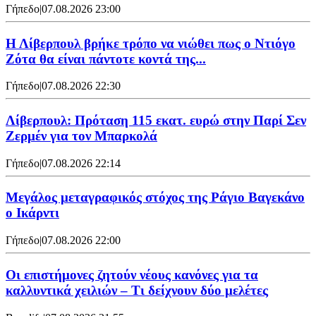
Γήπεδο
|
07.08.2026 23:00
Η Λίβερπουλ βρήκε τρόπο να νιώθει πως ο Ντιόγο
Ζότα θα είναι πάντοτε κοντά της...
Γήπεδο
|
07.08.2026 22:30
Λίβερπουλ: Πρόταση 115 εκατ. ευρώ στην Παρί Σεν
Ζερμέν για τον Μπαρκολά
Γήπεδο
|
07.08.2026 22:14
Μεγάλος μεταγραφικός στόχος της Ράγιο Βαγεκάνο
ο Ικάρντι
Γήπεδο
|
07.08.2026 22:00
Οι επιστήμονες ζητούν νέους κανόνες για τα
καλλυντικά χειλιών – Τι δείχνουν δύο μελέτες