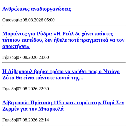
Ανθρώπινες αναδιοργανώσεις
Οικονομία
|
08.08.2026 05:00
Μοριέντες για Ρόδρι: «Η Ρεάλ δε χάνει παίκτες
τέτοιου επιπέδου, δεν ήθελε ποτέ πραγματικά να τον
αποκτήσει»
Γήπεδο
|
07.08.2026 23:00
Η Λίβερπουλ βρήκε τρόπο να νιώθει πως ο Ντιόγο
Ζότα θα είναι πάντοτε κοντά της...
Γήπεδο
|
07.08.2026 22:30
Λίβερπουλ: Πρόταση 115 εκατ. ευρώ στην Παρί Σεν
Ζερμέν για τον Μπαρκολά
Γήπεδο
|
07.08.2026 22:14