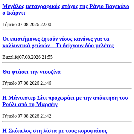
Μεγάλος μεταγραφικός στόχος της Ράγιο Βαγεκάνο
ο Ικάρντι
Γήπεδο
|
07.08.2026 22:00
Οι επιστήμονες ζητούν νέους κανόνες για τα
καλλυντικά χειλιών – Τι δείχνουν δύο μελέτες
Buzzlife
|
07.08.2026 21:55
Θα φτάσει την ντουζίνα
Γήπεδο
|
07.08.2026 21:46
Η Μάντεστερ Σίτι προχωράει με την απόκτηση του
Ρούλι από τη Μαρσέιγ
Γήπεδο
|
07.08.2026 21:42
Η Σκόπελος στη λίστα με τους κορυφαίους