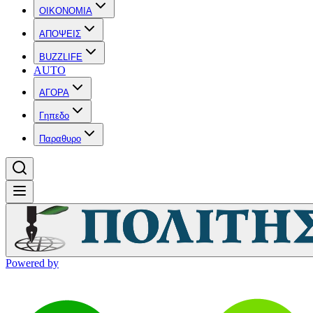
OIKONOMIA
ΑΠΟΨΕΙΣ
BUZZLIFE
AUTO
ΑΓΟΡΑ
Γηπεδο
Παραθυρο
Powered by