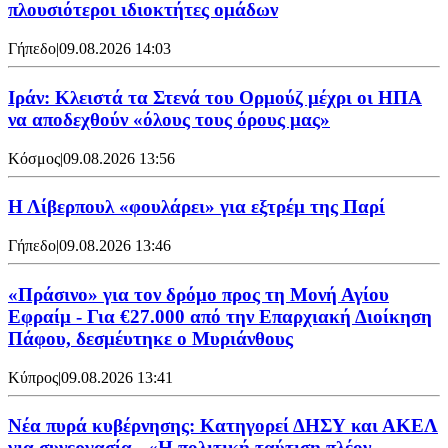
πλουσιότεροι ιδιοκτήτες ομάδων
Γήπεδο
|
09.08.2026 14:03
Ιράν: Κλειστά τα Στενά του Ορμούζ μέχρι οι ΗΠΑ
να αποδεχθούν «όλους τους όρους μας»
Κόσμος
|
09.08.2026 13:56
Η Λίβερπουλ «φουλάρει» για εξτρέμ της Παρί
Γήπεδο
|
09.08.2026 13:46
«Πράσινο» για τον δρόμο προς τη Μονή Αγίου
Εφραίμ - Για €27.000 από την Επαρχιακή Διοίκηση
Πάφου, δεσμέυτηκε ο Μυριάνθους
Κύπρος
|
09.08.2026 13:41
Νέα πυρά κυβέρνησης: Κατηγορεί ΔΗΣΥ και ΑΚΕΛ
για συνεργασία - «Η πολιτική ταύτιση πλέον