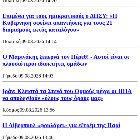
Πολιτική
|
09.08.2026 14:20
Επιμένει για τους ημικρατικούς ο ΔΗΣΥ: «Η
Κυβέρνηση οφείλει απαντήσεις για τους 21
διορισμούς εκτός καταλόγου»
Πολιτική
|
09.08.2026 14:14
Ο Μαρινάκης ξεπερνά τον Πέρεθ! - Αυτοί είναι οι
πλουσιότεροι ιδιοκτήτες ομάδων
Γήπεδο
|
09.08.2026 14:03
Ιράν: Κλειστά τα Στενά του Ορμούζ μέχρι οι ΗΠΑ
να αποδεχθούν «όλους τους όρους μας»
Κόσμος
|
09.08.2026 13:56
Η Λίβερπουλ «φουλάρει» για εξτρέμ της Παρί
Γήπεδο
|
09.08.2026 13:46