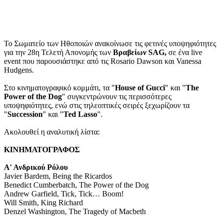
Το Σωματείο των Ηθοποιών ανακοίνωσε τις φετινές υποψηφιότητες
για την 28η Τελετή Απονομής των
Βραβείων SAG,
σε ένα live
event που παρουσιάστηκε από τις Rosario Dawson και Vanessa
Hudgens.
Στο κινηματογραφικό κομμάτι, τα "
House of Gucci
" και "
The
Power of the Dog
" συγκεντρώνουν τις περισσότερες
υποψηφιότητες, ενώ στις τηλεοπτικές σειρές ξεχωρίζουν τα
"
Succession
" και "
Ted Lasso
".
Ακολουθεί η αναλυτική λίστα:
ΚΙΝΗΜΑΤΟΓΡΑΦΟΣ
Α' Ανδρικού Ρόλου
Javier Bardem, Being the Ricardos
Benedict Cumberbatch, The Power of the Dog
Andrew Garfield, Tick, Tick… Boom!
Will Smith, King Richard
Denzel Washington, The Tragedy of Macbeth