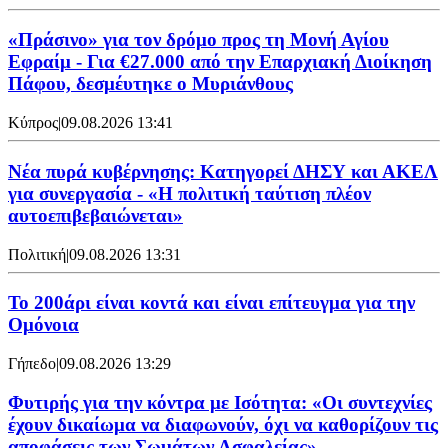
«Πράσινο» για τον δρόμο προς τη Μονή Αγίου
Εφραίμ - Για €27.000 από την Επαρχιακή Διοίκηση
Πάφου, δεσμέυτηκε ο Μυριάνθους
Κύπρος
|
09.08.2026 13:41
Νέα πυρά κυβέρνησης: Κατηγορεί ΔΗΣΥ και ΑΚΕΛ
για συνεργασία - «Η πολιτική ταύτιση πλέον
αυτοεπιβεβαιώνεται»
Πολιτική
|
09.08.2026 13:31
Το 200άρι είναι κοντά και είναι επίτευγμα για την
Ομόνοια
Γήπεδο
|
09.08.2026 13:29
Φυτιρής για την κόντρα με Ισότητα: «Οι συντεχνίες
έχουν δικαίωμα να διαφωνούν, όχι να καθορίζουν τις
αποφάσεις των Σωμάτων Ασφαλείας»