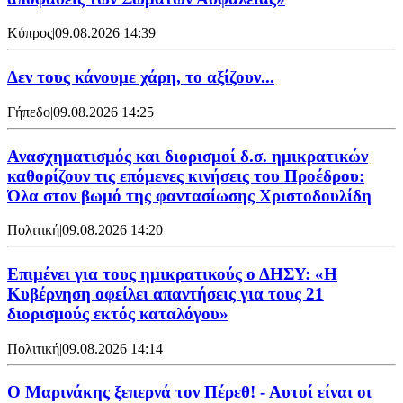
Κύπρος
|
09.08.2026 14:39
Δεν τους κάνουμε χάρη, το αξίζουν...
Γήπεδο
|
09.08.2026 14:25
Ανασχηματισμός και διορισμοί δ.σ. ημικρατικών
καθορίζουν τις επόμενες κινήσεις του Προέδρου:
Όλα στον βωμό της φαντασίωσης Χριστοδουλίδη
Πολιτική
|
09.08.2026 14:20
Επιμένει για τους ημικρατικούς ο ΔΗΣΥ: «Η
Κυβέρνηση οφείλει απαντήσεις για τους 21
διορισμούς εκτός καταλόγου»
Πολιτική
|
09.08.2026 14:14
Ο Μαρινάκης ξεπερνά τον Πέρεθ! - Αυτοί είναι οι