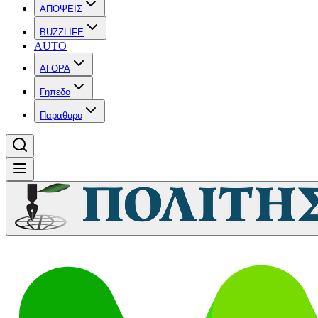
ΑΠΟΨΕΙΣ
BUZZLIFE
AUTO
ΑΓΟΡΑ
Γηπεδο
Παραθυρο