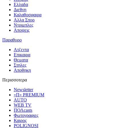
Ελλαδα
Διεθνη
Καλαθοσφαιρα
Αλλα Σπορ
Ντριμπλες
Αποψεις
Παραθυρο
Ατζεντα
Επικαιρα
Θεματα
Στηλες
Αποθηκη
Περισσοτερα
Newsletter
«Π» PREMIUM
AUTO
WEB TV
ΠΟΛcasts
Φωτογραφιες
Καιρος
POLIGNOSI