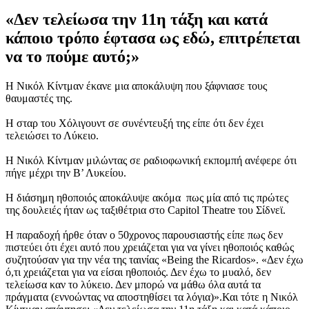
«Δεν τελείωσα την 11η τάξη και κατά
κάποιο τρόπο έφτασα ως εδώ, επιτρέπεται
να το πούμε αυτό;»
Η Νικόλ Κίντμαν έκανε μια αποκάλυψη που ξάφνιασε τους
θαυμαστές της.
Η σταρ του Χόλιγουντ σε συνέντευξή της είπε ότι δεν έχει
τελειώσει το Λύκειο.
Η Νικόλ Κίντμαν μιλώντας σε ραδιοφωνική εκπομπή ανέφερε ότι
πήγε μέχρι την Β’ Λυκείου.
Η διάσημη ηθοποιός αποκάλυψε ακόμα πως μία από τις πρώτες
της δουλειές ήταν ως ταξιθέτρια στο Capitol Theatre του Σίδνεϊ.
Η παραδοχή ήρθε όταν ο 50χρονος παρουσιαστής είπε πως δεν
πιστεύει ότι έχει αυτό που χρειάζεται για να γίνει ηθοποιός καθώς
συζητούσαν για την νέα της ταινίας «Being the Ricardos». «Δεν έχω
ό,τι χρειάζεται για να είσαι ηθοποιός. Δεν έχω το μυαλό, δεν
τελείωσα καν το λύκειο. Δεν μπορώ να μάθω όλα αυτά τα
πράγματα (εννοώντας να αποστηθίσει τα λόγια)».Και τότε η Νικόλ