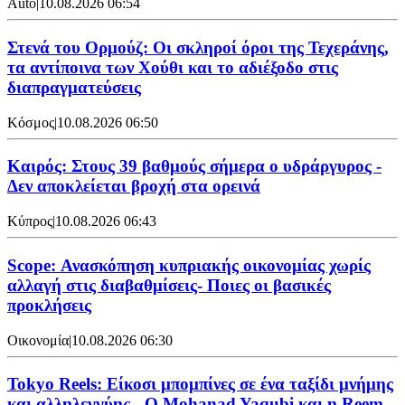
Auto
|
10.08.2026 06:54
Στενά του Ορμούζ: Οι σκληροί όροι της Τεχεράνης,
τα αντίποινα των Χούθι και το αδιέξοδο στις
διαπραγματεύσεις
Κόσμος
|
10.08.2026 06:50
Καιρός: Στους 39 βαθμούς σήμερα ο υδράργυρος -
Δεν αποκλείεται βροχή στα ορεινά
Κύπρος
|
10.08.2026 06:43
Scope: Ανασκόπηση κυπριακής οικονομίας χωρίς
αλλαγή στις διαβαθμίσεις- Ποιες οι βασικές
προκλήσεις
Οικονομία
|
10.08.2026 06:30
Tokyo Reels: Είκοσι μπομπίνες σε ένα ταξίδι μνήμης
και αλληλεγγύης - Ο Mohanad Yaqubi και η Reem