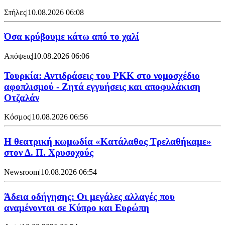
Στήλες
|
10.08.2026 06:08
Όσα κρύβουμε κάτω από το χαλί
Απόψεις
|
10.08.2026 06:06
Τουρκία: Αντιδράσεις του PKK στο νομοσχέδιο
αφοπλισμού - Ζητά εγγυήσεις και αποφυλάκιση
Οτζαλάν
Κόσμος
|
10.08.2026 06:56
Η θεατρική κωμωδία «Κατάλαθος Τρελαθήκαμε»
στον Δ. Π. Χρυσοχούς
Newsroom
|
10.08.2026 06:54
Άδεια οδήγησης: Οι μεγάλες αλλαγές που
αναμένονται σε Κύπρο και Ευρώπη