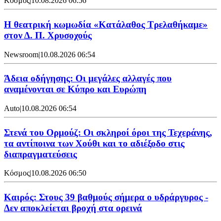
Κόσμος
|
10.08.2026 06:56
Η θεατρική κωμωδία «Κατάλαθος Τρελαθήκαμε»
στον Δ. Π. Χρυσοχούς
Newsroom
|
10.08.2026 06:54
Άδεια οδήγησης: Οι μεγάλες αλλαγές που
αναμένονται σε Κύπρο και Ευρώπη
Auto
|
10.08.2026 06:54
Στενά του Ορμούζ: Οι σκληροί όροι της Τεχεράνης,
τα αντίποινα των Χούθι και το αδιέξοδο στις
διαπραγματεύσεις
Κόσμος
|
10.08.2026 06:50
Καιρός: Στους 39 βαθμούς σήμερα ο υδράργυρος -
Δεν αποκλείεται βροχή στα ορεινά