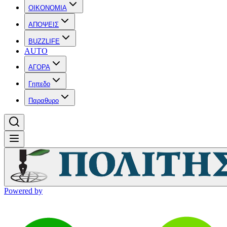
OIKONOMIA
ΑΠΟΨΕΙΣ
BUZZLIFE
AUTO
ΑΓΟΡΑ
Γηπεδο
Παραθυρο
Powered by