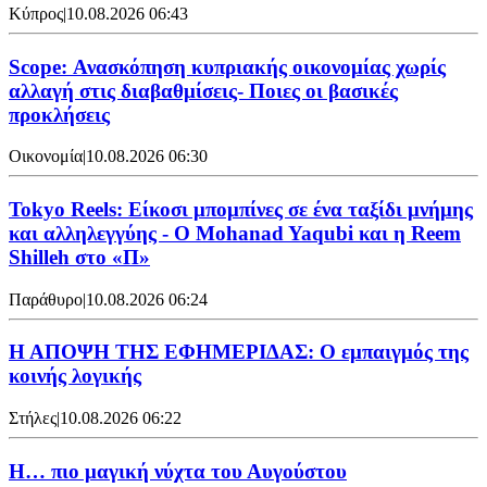
Κύπρος
|
10.08.2026 06:43
Scope: Ανασκόπηση κυπριακής οικονομίας χωρίς
αλλαγή στις διαβαθμίσεις- Ποιες οι βασικές
προκλήσεις
Οικονομία
|
10.08.2026 06:30
Tokyo Reels: Είκοσι μπομπίνες σε ένα ταξίδι μνήμης
και αλληλεγγύης - Ο Mohanad Yaqubi και η Reem
Shilleh στο «Π»
Παράθυρο
|
10.08.2026 06:24
Η ΑΠΟΨΗ ΤΗΣ ΕΦΗΜΕΡΙΔΑΣ: Ο εμπαιγμός της
κοινής λογικής
Στήλες
|
10.08.2026 06:22
Η… πιο μαγική νύχτα του Αυγούστου