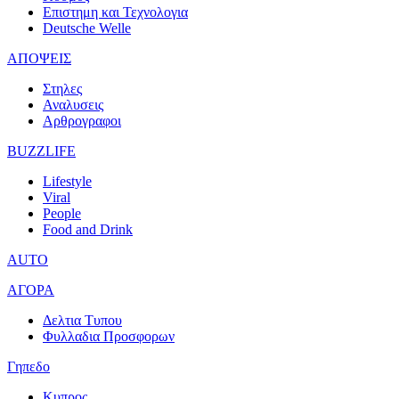
Επιστημη και Τεχνολογια
Deutsche Welle
ΑΠΟΨΕΙΣ
Στηλες
Αναλυσεις
Αρθρογραφοι
BUZZLIFE
Lifestyle
Viral
People
Food and Drink
AUTO
ΑΓΟΡΑ
Δελτια Τυπου
Φυλλαδια Προσφορων
Γηπεδο
Κυπρος