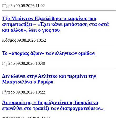
Γήπεδο
|
09.08.2026 11:02
Τζο Μπάιντεν: Εξαπλώθηκε ο καρκίνος που
αντιμετωπίζει – «Έχει κάνει μετάσταση στα οστά
και αλλού», λέει ο γιος του
Κόσμος
|
09.08.2026 10:52
Το «απορίας άξιον» των ελληνικών ομάδων
Γήπεδο
|
09.08.2026 10:40
Δεν κλείνει στην Ατλέτικο και περιμένει την
Μπαρτσελόνα ο Ρομέρο
Γήπεδο
|
09.08.2026 10:22
Λετυμπιώτης: «Το μείζον είναι η Τουρκία να
επανέλθει στο τραπέζι των διαπραγματεύσεων»