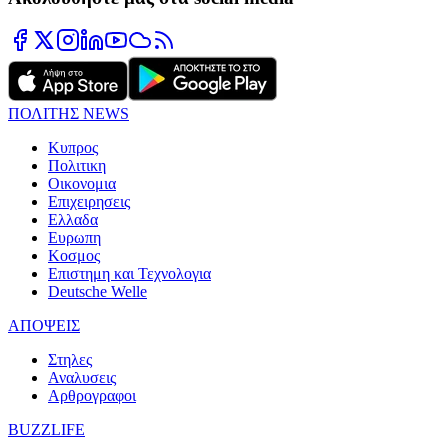
ΠΟΛΙΤΗΣ NEWS
Κυπρος
Πολιτικη
Οικονομια
Επιχειρησεις
Ελλαδα
Ευρωπη
Κοσμος
Επιστημη και Τεχνολογια
Deutsche Welle
ΑΠΟΨΕΙΣ
Στηλες
Αναλυσεις
Αρθρογραφοι
BUZZLIFE