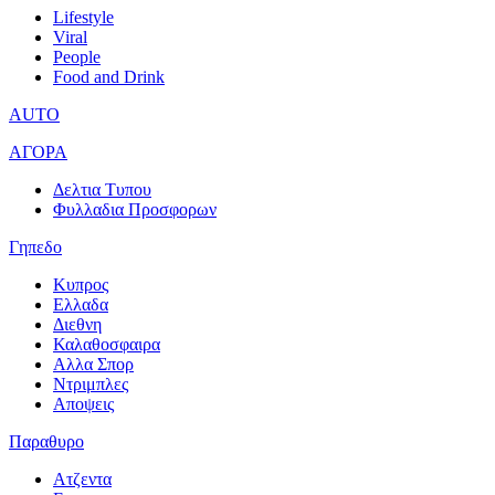
Lifestyle
Viral
People
Food and Drink
AUTO
ΑΓΟΡΑ
Δελτια Τυπου
Φυλλαδια Προσφορων
Γηπεδο
Κυπρος
Ελλαδα
Διεθνη
Καλαθοσφαιρα
Αλλα Σπορ
Ντριμπλες
Αποψεις
Παραθυρο
Ατζεντα