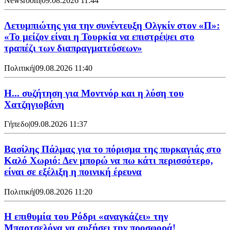
Newsroom
|
09.08.2026 11:44
Λετυμπιώτης για την συνέντευξη Ολγκίν στον «Π»:
«Το μείζον είναι η Τουρκία να επιστρέψει στο
τραπέζι των διαπραγματεύσεων»
Πολιτική
|
09.08.2026 11:40
Η... συζήτηση για Μοντνόρ και η λύση του
Χατζηγιοβάνη
Γήπεδο
|
09.08.2026 11:37
Βασίλης Πάλμας για το πόρισμα της πυρκαγιάς στο
Καλό Χωριό: Δεν μπορώ να πω κάτι περισσότερο,
είναι σε εξέλιξη η ποινική έρευνα
Πολιτική
|
09.08.2026 11:20
Η επιθυμία του Ρόδρι «αναγκάζει» την
Μπαρτσελόνα να αυξήσει την προσφορά!