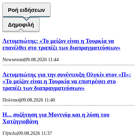
Ροή ειδήσεων
Δημοφιλή
Λετυμπιώτης: «Το μείζον είναι η Τουρκία να
επανέλθει στο τραπέζι των διαπραγματεύσεων»
Newsroom
|
09.08.2026 11:44
Λετυμπιώτης για την συνέντευξη Ολγκίν στον «Π»:
«Το μείζον είναι η Τουρκία να επιστρέψει στο
τραπέζι των διαπραγματεύσεων»
Πολιτική
|
09.08.2026 11:40
Η... συζήτηση για Μοντνόρ και η λύση του
Χατζηγιοβάνη
Γήπεδο
|
09.08.2026 11:37