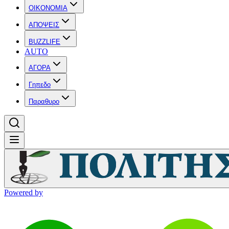
OIKONOMIA
ΑΠΟΨΕΙΣ
BUZZLIFE
AUTO
ΑΓΟΡΑ
Γηπεδο
Παραθυρο
Powered by