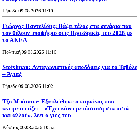
Γήπεδο
|
09.08.2026 11:19
Γιώργος Παντελίδης: Βάζει τέλος στα σενάρια που
τον θέλουν υποψήφιο στις Προεδρικές του 2028 με
το ΑΚΕΛ
Πολιτική
|
09.08.2026 11:16
Stoiximan: Ανταγωνιστικές αποδόσεις για το Τσβόλε
– Άγιαξ
Γήπεδο
|
09.08.2026 11:02
Τζο Μπάιντεν: Εξαπλώθηκε ο καρκίνος που
αντιμετωπίζει – «Έχει κάνει μετάσταση στα οστά
και αλλού», λέει ο γιος του
Κόσμος
|
09.08.2026 10:52