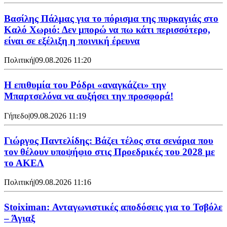
Βασίλης Πάλμας για το πόρισμα της πυρκαγιάς στο
Καλό Χωριό: Δεν μπορώ να πω κάτι περισσότερο,
είναι σε εξέλιξη η ποινική έρευνα
Πολιτική
|
09.08.2026 11:20
Η επιθυμία του Ρόδρι «αναγκάζει» την
Μπαρτσελόνα να αυξήσει την προσφορά!
Γήπεδο
|
09.08.2026 11:19
Γιώργος Παντελίδης: Βάζει τέλος στα σενάρια που
τον θέλουν υποψήφιο στις Προεδρικές του 2028 με
το ΑΚΕΛ
Πολιτική
|
09.08.2026 11:16
Stoiximan: Ανταγωνιστικές αποδόσεις για το Τσβόλε
– Άγιαξ