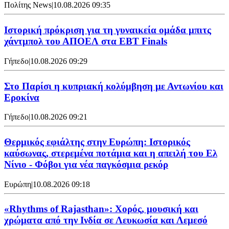
Πολίτης News
|
10.08.2026 09:35
Ιστορική πρόκριση για τη γυναικεία ομάδα μπιτς
χάντμπολ του ΑΠΟΕΛ στα EBT Finals
Γήπεδο
|
10.08.2026 09:29
Στο Παρίσι η κυπριακή κολύμβηση με Αντωνίου και
Εροκίνα
Γήπεδο
|
10.08.2026 09:21
Θερμικός εφιάλτης στην Ευρώπη: Ιστορικός
καύσωνας, στερεμένα ποτάμια και η απειλή του Ελ
Νίνιο - Φόβοι για νέα παγκόσμια ρεκόρ
Ευρώπη
|
10.08.2026 09:18
«Rhythms of Rajasthan»: Χορός, μουσική και
χρώματα από την Ινδία σε Λευκωσία και Λεμεσό