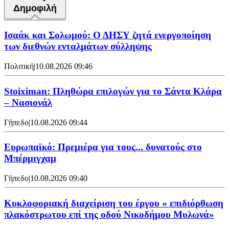
Δημοφιλή
Ισαάκ και Σολωμού: Ο ΔΗΣΥ ζητά ενεργοποίηση
των διεθνών ενταλμάτων σύλληψης
Πολιτική
|
10.08.2026 09:46
Stoiximan: Πληθώρα επιλογών για το Σάντα Κλάρα
– Νασιονάλ
Γήπεδο
|
10.08.2026 09:44
Ευρωπαϊκό: Πρεμιέρα για τους... δυνατούς στο
Μπέρμιγχαμ
Γήπεδο
|
10.08.2026 09:40
Κυκλοφοριακή διαχείριση του έργου « επιδιόρθωση
πλακόστρωτου επί της οδού Νικοδήμου Μυλωνά»