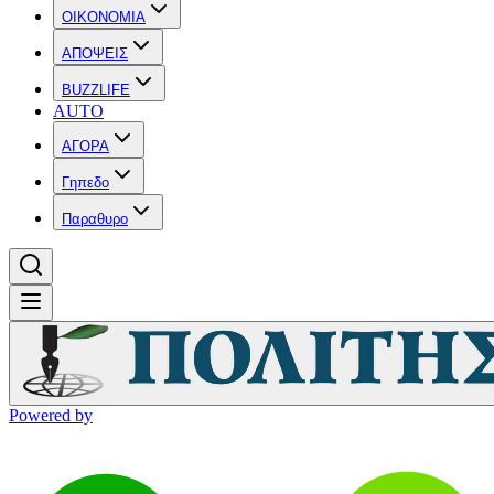
OIKONOMIA
ΑΠΟΨΕΙΣ
BUZZLIFE
AUTO
ΑΓΟΡΑ
Γηπεδο
Παραθυρο
Powered by