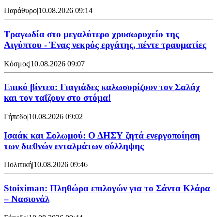
Παράθυρο
|
10.08.2026 09:14
Τραγωδία στο μεγαλύτερο χρυσωρυχείο της
Αιγύπτου - Ένας νεκρός εργάτης, πέντε τραυματίες
Κόσμος
|
10.08.2026 09:07
Επικό βίντεο: Γιαγιάδες καλωσορίζουν τον Σαλάχ
και τον ταΐζουν στο στόμα!
Γήπεδο
|
10.08.2026 09:02
Ισαάκ και Σολωμού: Ο ΔΗΣΥ ζητά ενεργοποίηση
των διεθνών ενταλμάτων σύλληψης
Πολιτική
|
10.08.2026 09:46
Stoiximan: Πληθώρα επιλογών για το Σάντα Κλάρα
– Νασιονάλ