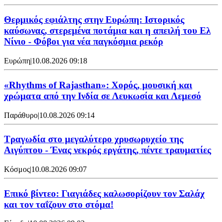
Θερμικός εφιάλτης στην Ευρώπη: Ιστορικός
καύσωνας, στερεμένα ποτάμια και η απειλή του Ελ
Νίνιο - Φόβοι για νέα παγκόσμια ρεκόρ
Ευρώπη
|
10.08.2026 09:18
«Rhythms of Rajasthan»: Χορός, μουσική και
χρώματα από την Ινδία σε Λευκωσία και Λεμεσό
Παράθυρο
|
10.08.2026 09:14
Τραγωδία στο μεγαλύτερο χρυσωρυχείο της
Αιγύπτου - Ένας νεκρός εργάτης, πέντε τραυματίες
Κόσμος
|
10.08.2026 09:07
Επικό βίντεο: Γιαγιάδες καλωσορίζουν τον Σαλάχ
και τον ταΐζουν στο στόμα!