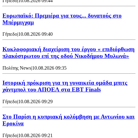
Γήπεδο
|
10.08.2026 09:44
Ευρωπαϊκό: Πρεμιέρα για τους... δυνατούς στο
Μπέρμιγχαμ
Γήπεδο
|
10.08.2026 09:40
Κυκλοφοριακή διαχείριση του έργου « επιδιόρθωση
πλακόστρωτου επί της οδού Νικοδήμου Μυλωνά»
Πολίτης News
|
10.08.2026 09:35
Ιστορική πρόκριση για τη γυναικεία ομάδα μπιτς
χάντμπολ του ΑΠΟΕΛ στα EBT Finals
Γήπεδο
|
10.08.2026 09:29
Στο Παρίσι η κυπριακή κολύμβηση με Αντωνίου και
Εροκίνα
Γήπεδο
|
10.08.2026 09:21