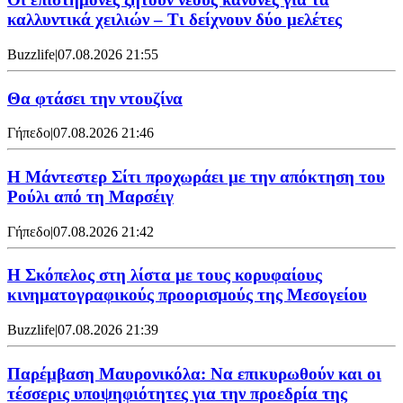
καλλυντικά χειλιών – Τι δείχνουν δύο μελέτες
Buzzlife
|
07.08.2026 21:55
Θα φτάσει την ντουζίνα
Γήπεδο
|
07.08.2026 21:46
Η Μάντεστερ Σίτι προχωράει με την απόκτηση του
Ρούλι από τη Μαρσέιγ
Γήπεδο
|
07.08.2026 21:42
Η Σκόπελος στη λίστα με τους κορυφαίους
κινηματογραφικούς προορισμούς της Μεσογείου
Buzzlife
|
07.08.2026 21:39
Παρέμβαση Μαυρονικόλα: Να επικυρωθούν και οι
τέσσερις υποψηφιότητες για την προεδρία της