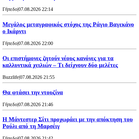
Γήπεδο
|
07.08.2026 22:14
Μεγάλος μεταγραφικός στόχος της Ράγιο Βαγεκάνο
ο Ικάρντι
Γήπεδο
|
07.08.2026 22:00
Οι επιστήμονες ζητούν νέους κανόνες για τα
καλλυντικά χειλιών – Τι δείχνουν δύο μελέτες
Buzzlife
|
07.08.2026 21:55
Θα φτάσει την ντουζίνα
Γήπεδο
|
07.08.2026 21:46
Η Μάντεστερ Σίτι προχωράει με την απόκτηση του
Ρούλι από τη Μαρσέιγ
Γήπεδο
|
07.08.2026 21:42