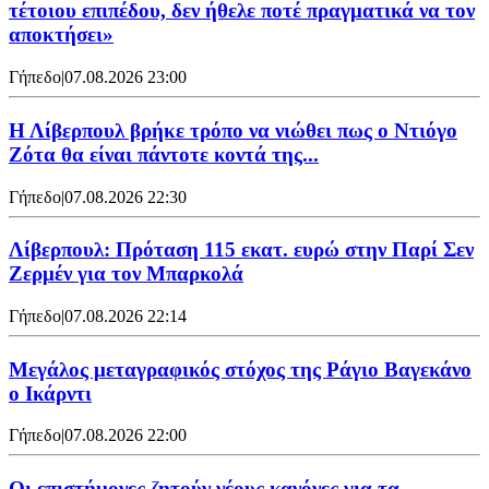
τέτοιου επιπέδου, δεν ήθελε ποτέ πραγματικά να τον
αποκτήσει»
Γήπεδο
|
07.08.2026 23:00
Η Λίβερπουλ βρήκε τρόπο να νιώθει πως ο Ντιόγο
Ζότα θα είναι πάντοτε κοντά της...
Γήπεδο
|
07.08.2026 22:30
Λίβερπουλ: Πρόταση 115 εκατ. ευρώ στην Παρί Σεν
Ζερμέν για τον Μπαρκολά
Γήπεδο
|
07.08.2026 22:14
Μεγάλος μεταγραφικός στόχος της Ράγιο Βαγεκάνο
ο Ικάρντι
Γήπεδο
|
07.08.2026 22:00
Οι επιστήμονες ζητούν νέους κανόνες για τα