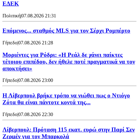
ΕΔΕΚ
Πολιτική
|
07.08.2026 21:31
Επόμενος... σταθμός MLS για τον Σέρχι Ρομπέρτο
Γήπεδο
|
07.08.2026 21:28
Μοριέντες για Ρόδρι: «Η Ρεάλ δε χάνει παίκτες
τέτοιου επιπέδου, δεν ήθελε ποτέ πραγματικά να τον
αποκτήσει»
Γήπεδο
|
07.08.2026 23:00
Η Λίβερπουλ βρήκε τρόπο να νιώθει πως ο Ντιόγο
Ζότα θα είναι πάντοτε κοντά της...
Γήπεδο
|
07.08.2026 22:30
Λίβερπουλ: Πρόταση 115 εκατ. ευρώ στην Παρί Σεν
Ζερμέν για τον Μπαρκολά