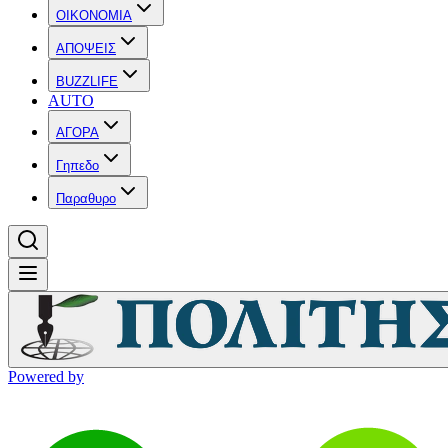
OIKONOMIA
ΑΠΟΨΕΙΣ
BUZZLIFE
AUTO
ΑΓΟΡΑ
Γηπεδο
Παραθυρο
Powered by