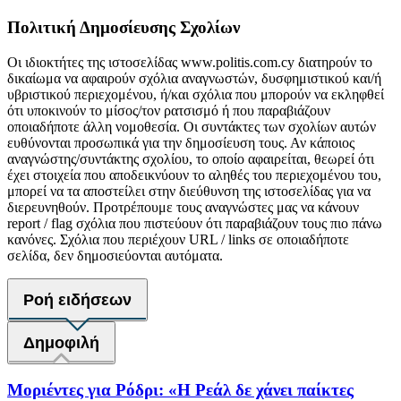
Πολιτική Δημοσίευσης Σχολίων
Οι ιδιοκτήτες της ιστοσελίδας www.politis.com.cy διατηρούν το
δικαίωμα να αφαιρούν σχόλια αναγνωστών, δυσφημιστικού και/ή
υβριστικού περιεχομένου, ή/και σχόλια που μπορούν να εκληφθεί
ότι υποκινούν το μίσος/τον ρατσισμό ή που παραβιάζουν
οποιαδήποτε άλλη νομοθεσία. Οι συντάκτες των σχολίων αυτών
ευθύνονται προσωπικά για την δημοσίευση τους. Αν κάποιος
αναγνώστης/συντάκτης σχολίου, το οποίο αφαιρείται, θεωρεί ότι
έχει στοιχεία που αποδεικνύουν το αληθές του περιεχομένου του,
μπορεί να τα αποστείλει στην διεύθυνση της ιστοσελίδας για να
διερευνηθούν. Προτρέπουμε τους αναγνώστες μας να κάνουν
report / flag σχόλια που πιστεύουν ότι παραβιάζουν τους πιο πάνω
κανόνες. Σχόλια που περιέχουν URL / links σε οποιαδήποτε
σελίδα, δεν δημοσιεύονται αυτόματα.
Ροή ειδήσεων
Δημοφιλή
Μοριέντες για Ρόδρι: «Η Ρεάλ δε χάνει παίκτες