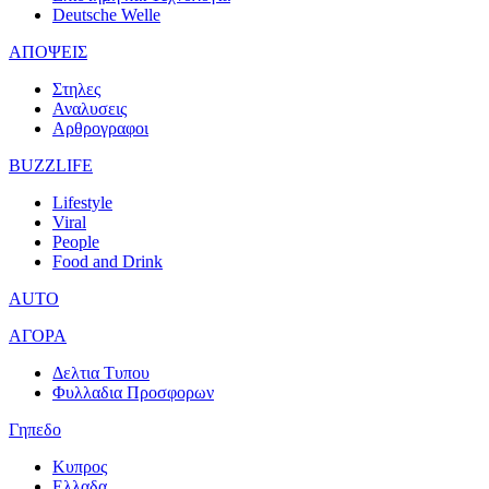
Deutsche Welle
ΑΠΟΨΕΙΣ
Στηλες
Αναλυσεις
Αρθρογραφοι
BUZZLIFE
Lifestyle
Viral
People
Food and Drink
AUTO
ΑΓΟΡΑ
Δελτια Τυπου
Φυλλαδια Προσφορων
Γηπεδο
Κυπρος
Ελλαδα