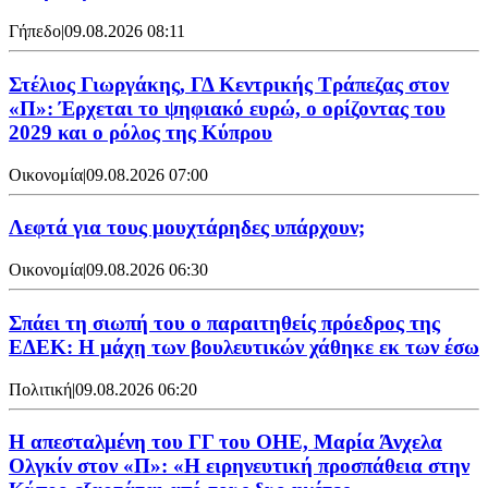
Γήπεδο
|
09.08.2026 08:11
Στέλιος Γιωργάκης, ΓΔ Κεντρικής Τράπεζας στον
«Π»: Έρχεται το ψηφιακό ευρώ, ο ορίζοντας του
2029 και ο ρόλος της Κύπρου
Οικονομία
|
09.08.2026 07:00
Λεφτά για τους μουχτάρηδες υπάρχουν;
Οικονομία
|
09.08.2026 06:30
Σπάει τη σιωπή του ο παραιτηθείς πρόεδρος της
ΕΔΕΚ: Η μάχη των βουλευτικών χάθηκε εκ των έσω
Πολιτική
|
09.08.2026 06:20
Η απεσταλμένη του ΓΓ του ΟΗΕ, Μαρία Άνχελα
Ολγκίν στον «Π»: «Η ειρηνευτική προσπάθεια στην