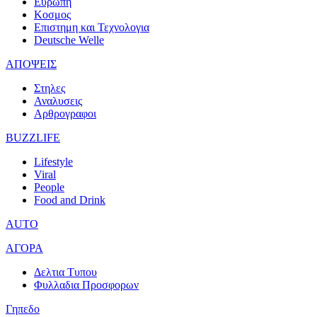
Ευρωπη
Κοσμος
Επιστημη και Τεχνολογια
Deutsche Welle
ΑΠΟΨΕΙΣ
Στηλες
Αναλυσεις
Αρθρογραφοι
BUZZLIFE
Lifestyle
Viral
People
Food and Drink
AUTO
ΑΓΟΡΑ
Δελτια Τυπου
Φυλλαδια Προσφορων
Γηπεδο