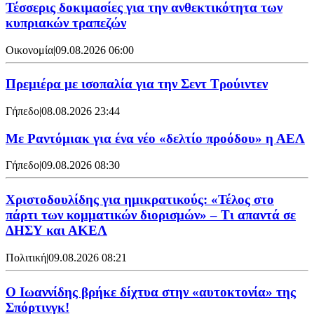
Τέσσερις δοκιμασίες για την ανθεκτικότητα των
κυπριακών τραπεζών
Οικονομία
|
09.08.2026 06:00
Πρεμιέρα με ισοπαλία για την Σεντ Τρούιντεν
Γήπεδο
|
08.08.2026 23:44
Με Ραντόμιακ για ένα νέο «δελτίο προόδου» η ΑΕΛ
Γήπεδο
|
09.08.2026 08:30
Χριστοδουλίδης για ημικρατικούς: «Τέλος στο
πάρτι των κομματικών διορισμών» – Τι απαντά σε
ΔΗΣΥ και ΑΚΕΛ
Πολιτική
|
09.08.2026 08:21
Ο Ιωαννίδης βρήκε δίχτυα στην «αυτοκτονία» της
Σπόρτινγκ!