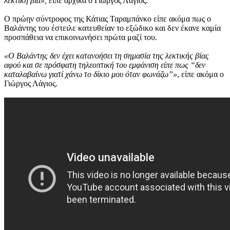
λεκτική βία»,
είπε αρχικά ο Γιώργος Λάγιος.
Ο πρώην σύντροφος της Κάτιας Ταραμπάνκο είπε ακόμα πως ο
Βαλάντης του έστειλε κατευθείαν το εξώδικο και δεν έκανε καμία
προσπάθεια να επικοινωνήσει πρώτα μαζί του.
«Ο Βαλάντης δεν έχει κατανοήσει τη σημασία της λεκτικής βίας
αφού και σε πρόσφατη τηλεοπτική του εμφάνιση είπε πως “δεν
καταλαβαίνω γιατί χάνω το δίκιο μου όταν φωνάζω”»
, είπε ακόμα ο
Γιώργος Λάγιος.