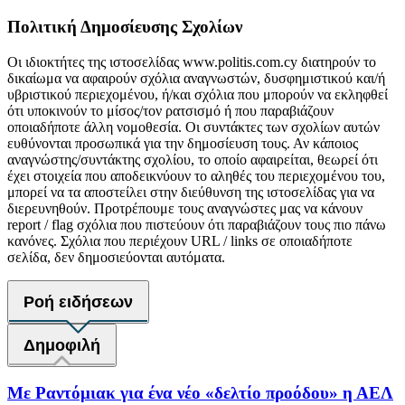
Πολιτική Δημοσίευσης Σχολίων
Οι ιδιοκτήτες της ιστοσελίδας www.politis.com.cy διατηρούν το
δικαίωμα να αφαιρούν σχόλια αναγνωστών, δυσφημιστικού και/ή
υβριστικού περιεχομένου, ή/και σχόλια που μπορούν να εκληφθεί
ότι υποκινούν το μίσος/τον ρατσισμό ή που παραβιάζουν
οποιαδήποτε άλλη νομοθεσία. Οι συντάκτες των σχολίων αυτών
ευθύνονται προσωπικά για την δημοσίευση τους. Αν κάποιος
αναγνώστης/συντάκτης σχολίου, το οποίο αφαιρείται, θεωρεί ότι
έχει στοιχεία που αποδεικνύουν το αληθές του περιεχομένου του,
μπορεί να τα αποστείλει στην διεύθυνση της ιστοσελίδας για να
διερευνηθούν. Προτρέπουμε τους αναγνώστες μας να κάνουν
report / flag σχόλια που πιστεύουν ότι παραβιάζουν τους πιο πάνω
κανόνες. Σχόλια που περιέχουν URL / links σε οποιαδήποτε
σελίδα, δεν δημοσιεύονται αυτόματα.
Ροή ειδήσεων
Δημοφιλή
Με Ραντόμιακ για ένα νέο «δελτίο προόδου» η ΑΕΛ