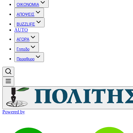
OIKONOMIA
ΑΠΟΨΕΙΣ
BUZZLIFE
AUTO
ΑΓΟΡΑ
Γηπεδο
Παραθυρο
Powered by