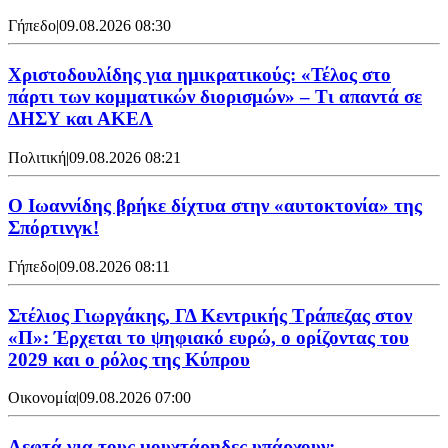
Γήπεδο
|
09.08.2026 08:30
Χριστοδουλίδης για ημικρατικούς: «Τέλος στο
πάρτι των κομματικών διορισμών» – Τι απαντά σε
ΔΗΣΥ και ΑΚΕΛ
Πολιτική
|
09.08.2026 08:21
Ο Ιωαννίδης βρήκε δίχτυα στην «αυτοκτονία» της
Σπόρτινγκ!
Γήπεδο
|
09.08.2026 08:11
Στέλιος Γιωργάκης, ΓΔ Κεντρικής Τράπεζας στον
«Π»: Έρχεται το ψηφιακό ευρώ, ο ορίζοντας του
2029 και ο ρόλος της Κύπρου
Οικονομία
|
09.08.2026 07:00
Λεφτά για τους μουχτάρηδες υπάρχουν;