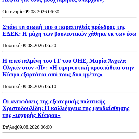
Οικονομία
|
09.08.2026 06:30
Σπάει τη σιωπή του ο παραιτηθείς πρόεδρος της
ΕΔΕΚ: Η μάχη των βουλευτικών χάθηκε εκ των έσω
Πολιτική
|
09.08.2026 06:20
Η απεσταλμένη του ΓΓ του ΟΗΕ, Μαρία Άνχελα
Ολγκίν στον «Π»: «Η ειρηνευτική προσπάθεια στην
Κύπρο εξαρτάται από τους δυο ηγέτες»
Πολιτική
|
09.08.2026 06:10
Οι αντιφάσεις της εξωτερικής πολιτικής
Χριστοδουλίδη: Η καλλιέργεια της ψευδαίσθησης
της «ισχυρής Κύπρου»
Στήλες
|
09.08.2026 06:00