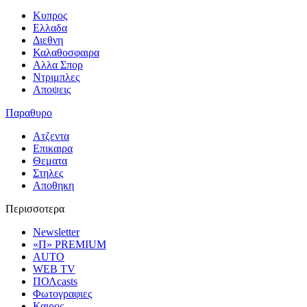
Κυπρος
Ελλαδα
Διεθνη
Καλαθοσφαιρα
Αλλα Σπορ
Ντριμπλες
Αποψεις
Παραθυρο
Ατζεντα
Επικαιρα
Θεματα
Στηλες
Αποθηκη
Περισσοτερα
Newsletter
«Π» PREMIUM
AUTO
WEB TV
ΠΟΛcasts
Φωτογραφιες
Καιρος