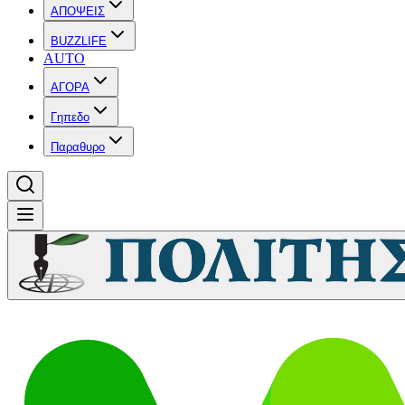
ΑΠΟΨΕΙΣ
BUZZLIFE
AUTO
ΑΓΟΡΑ
Γηπεδο
Παραθυρο