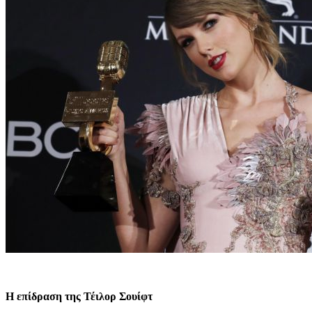
Η επίδραση της Τέιλορ Σουίφτ