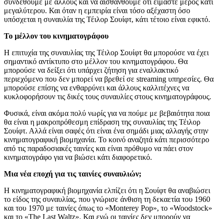
συνδεθούμε με άλλους και να αισθανθούμε ότι είμαστε μέρος κάτι
μεγαλύτερου. Και όταν η εμπειρία είναι τόσο αξέχαστη όσο
υπόσχεται η συναυλία της Τέιλορ Σουίφτ, κάτι τέτοιο είναι εφικτό.
Το μέλλον του κινηματογράφου
Η επιτυχία της συναυλίας της Τέιλορ Σουίφτ θα μπορούσε να έχει
σημαντικό αντίκτυπο στο μέλλον του κινηματογράφου. Θα
μπορούσε να δείξει ότι υπάρχει ζήτηση για εναλλακτικό
περιεχόμενο που δεν μπορεί να βρεθεί σε streaming υπηρεσίες. Θα
μπορούσε επίσης να ενθαρρύνει και άλλους καλλιτέχνες να
κυκλοφορήσουν τις δικές τους συναυλίες στους κινηματογράφους.
Φυσικά, είναι ακόμα πολύ νωρίς για να πούμε με βεβαιότητα ποια
θα είναι η μακροπρόθεσμη επίδραση της συναυλίας της Τέιλορ
Σουίφτ. Αλλά είναι σαφές ότι είναι ένα σημάδι μιας αλλαγής στην
κινηματογραφική βιομηχανία. Το κοινό αναζητά κάτι περισσότερο
από τις παραδοσιακές ταινίες και είναι πρόθυμο να πάει στον
κινηματογράφο για να βιώσει κάτι διαφορετικό.
Μια νέα εποχή για τις ταινίες συναυλιών;
Η κινηματογραφική βιομηχανία ελπίζει ότι η Σουίφτ θα αναβιώσει
το είδος της συναυλίας, που γνώρισε άνθιση τη δεκαετία του 1960
και του 1970 με ταινίες όπως το «Monterey Pop», το «Woodstock»
και το «The Last Waltz». Και ενώ οι ταινίες δεν μπορούν να