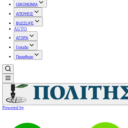
OIKONOMIA
ΑΠΟΨΕΙΣ
BUZZLIFE
AUTO
ΑΓΟΡΑ
Γηπεδο
Παραθυρο
Powered by