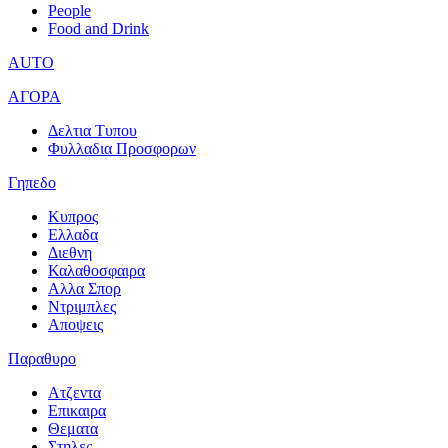
People
Food and Drink
AUTO
ΑΓΟΡΑ
Δελτια Τυπου
Φυλλαδια Προσφορων
Γηπεδο
Κυπρος
Ελλαδα
Διεθνη
Καλαθοσφαιρα
Αλλα Σπορ
Ντριμπλες
Αποψεις
Παραθυρο
Ατζεντα
Επικαιρα
Θεματα
Στηλες