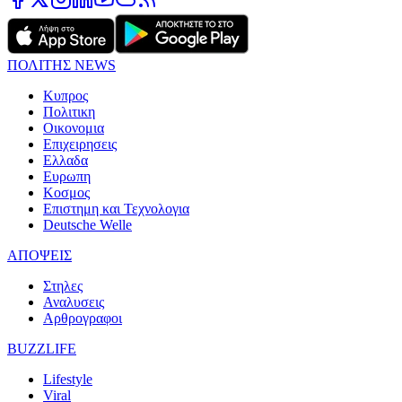
ΠΟΛΙΤΗΣ NEWS
Κυπρος
Πολιτικη
Οικονομια
Επιχειρησεις
Ελλαδα
Ευρωπη
Κοσμος
Επιστημη και Τεχνολογια
Deutsche Welle
ΑΠΟΨΕΙΣ
Στηλες
Αναλυσεις
Αρθρογραφοι
BUZZLIFE
Lifestyle
Viral