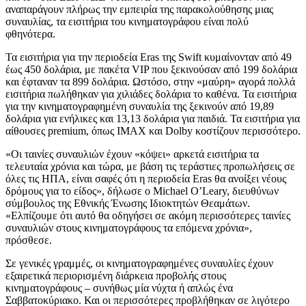
αναπαράγουν πλήρως την εμπειρία της παρακολούθησης μιας
συναυλίας, τα εισιτήρια του κινηματογράφου είναι πολύ
φθηνότερα.
Τα εισιτήρια για την περιοδεία Eras της Swift κυμαίνονταν από 49
έως 450 δολάρια, με πακέτα VIP που ξεκινούσαν από 199 δολάρια
και έφταναν τα 899 δολάρια. Ωστόσο, στην «μαύρη» αγορά πολλά
εισιτήρια πωλήθηκαν για χιλιάδες δολάρια το καθένα. Τα εισιτήρια
για την κινηματογραφημένη συναυλία της ξεκινούν από 19,89
δολάρια για ενήλικες και 13,13 δολάρια για παιδιά. Τα εισιτήρια για
αίθουσες premium, όπως IMAX και Dolby κοστίζουν περισσότερο.
«Οι ταινίες συναυλιών έχουν «κόψει» αρκετά εισιτήρια τα
τελευταία χρόνια και τώρα, με βάση τις τεράστιες προπωλήσεις σε
όλες τις ΗΠΑ, είναι σαφές ότι η περιοδεία Eras θα ανοίξει νέους
δρόμους για το είδος», δήλωσε ο Michael O’Leary, διευθύνων
σύμβουλος της Εθνικής Ένωσης Ιδιοκτητών Θεαμάτων.
«Ελπίζουμε ότι αυτό θα οδηγήσει σε ακόμη περισσότερες ταινίες
συναυλιών στους κινηματογράφους τα επόμενα χρόνια»,
πρόσθεσε.
Σε γενικές γραμμές, οι κινηματογραφημένες συναυλίες έχουν
εξαιρετικά περιορισμένη διάρκεια προβολής στους
κινηματογράφους – συνήθως μία νύχτα ή απλώς ένα
Σαββατοκύριακο. Και οι περισσότερες προβλήθηκαν σε λιγότερο