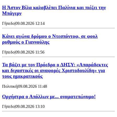
Η Άστον Βίλα καλοβλέπει Παλίνια και πιέζει την
Μπάγερν
Γήπεδο
|
09.08.2026 12:14
Kάνει αγώνα δρόμου ο Ντεσπόντοφ, σε φουλ
ρυθμούς ο Γιαννούλης
Γήπεδο
|
09.08.2026 11:56
Τα βάζει με τον Πρόεδρο ο ΔΗΣΥ: «Απαράδεκτες
και διχαστικές οι αναφορές Χριστοδουλίδη» για
τους ημικρατικούς
Πολιτική
|
09.08.2026 11:48
Ορχήστρα o Aπόλλων με... ονοματεπώνυμο!
Γήπεδο
|
09.08.2026 13:10