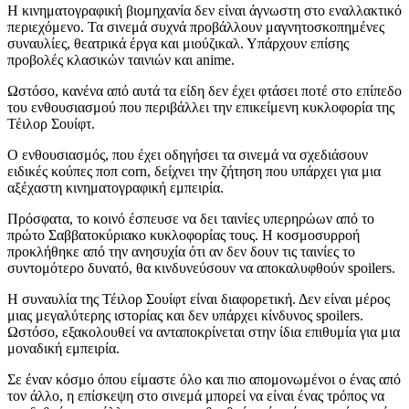
Η κινηματογραφική βιομηχανία δεν είναι άγνωστη στο εναλλακτικό
περιεχόμενο. Τα σινεμά συχνά προβάλλουν μαγνητοσκοπημένες
συναυλίες, θεατρικά έργα και μιούζικαλ. Υπάρχουν επίσης
προβολές κλασικών ταινιών και anime.
Ωστόσο, κανένα από αυτά τα είδη δεν έχει φτάσει ποτέ στο επίπεδο
του ενθουσιασμού που περιβάλλει την επικείμενη κυκλοφορία της
Τέιλορ Σουίφτ.
Ο ενθουσιασμός, που έχει οδηγήσει τα σινεμά να σχεδιάσουν
ειδικές κούπες ποπ corn, δείχνει την ζήτηση που υπάρχει για μια
αξέχαστη κινηματογραφική εμπειρία.
Πρόσφατα, το κοινό έσπευσε να δει ταινίες υπερηρώων από το
πρώτο Σαββατοκύριακο κυκλοφορίας τους. Η κοσμοσυρροή
προκλήθηκε από την ανησυχία ότι αν δεν δουν τις ταινίες το
συντομότερο δυνατό, θα κινδυνεύσουν να αποκαλυφθούν spoilers.
Η συναυλία της Τέιλορ Σουίφτ είναι διαφορετική. Δεν είναι μέρος
μιας μεγαλύτερης ιστορίας και δεν υπάρχει κίνδυνος spoilers.
Ωστόσο, εξακολουθεί να ανταποκρίνεται στην ίδια επιθυμία για μια
μοναδική εμπειρία.
Σε έναν κόσμο όπου είμαστε όλο και πιο απομονωμένοι ο ένας από
τον άλλο, η επίσκεψη στο σινεμά μπορεί να είναι ένας τρόπος να