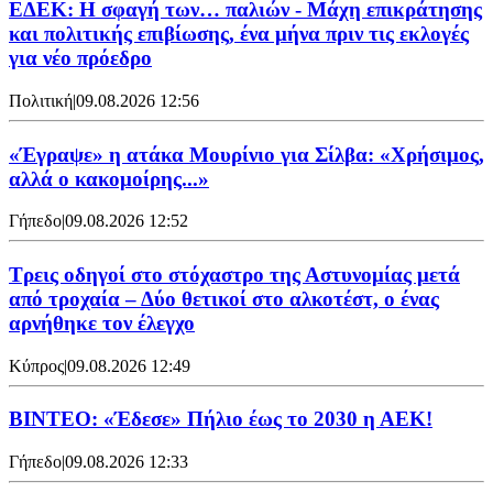
ΕΔΕΚ: Η σφαγή των… παλιών - Μάχη επικράτησης
και πολιτικής επιβίωσης, ένα μήνα πριν τις εκλογές
για νέο πρόεδρο
Πολιτική
|
09.08.2026 12:56
«Έγραψε» η ατάκα Μουρίνιο για Σίλβα: «Χρήσιμος,
αλλά ο κακομοίρης...»
Γήπεδο
|
09.08.2026 12:52
Τρεις οδηγοί στο στόχαστρο της Αστυνομίας μετά
από τροχαία – Δύο θετικοί στο αλκοτέστ, ο ένας
αρνήθηκε τον έλεγχο
Κύπρος
|
09.08.2026 12:49
ΒΙΝΤΕΟ: «Έδεσε» Πήλιο έως το 2030 η ΑΕΚ!
Γήπεδο
|
09.08.2026 12:33