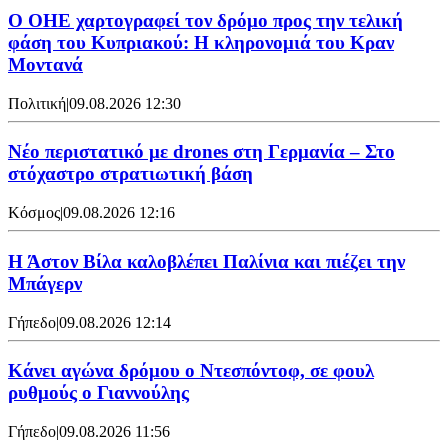
Ο ΟΗΕ χαρτογραφεί τον δρόμο προς την τελική
φάση του Κυπριακού: Η κληρονομιά του Κραν
Μοντανά
Πολιτική
|
09.08.2026 12:30
Νέο περιστατικό με drones στη Γερμανία – Στο
στόχαστρο στρατιωτική βάση
Κόσμος
|
09.08.2026 12:16
Η Άστον Βίλα καλοβλέπει Παλίνια και πιέζει την
Μπάγερν
Γήπεδο
|
09.08.2026 12:14
Kάνει αγώνα δρόμου ο Ντεσπόντοφ, σε φουλ
ρυθμούς ο Γιαννούλης
Γήπεδο
|
09.08.2026 11:56