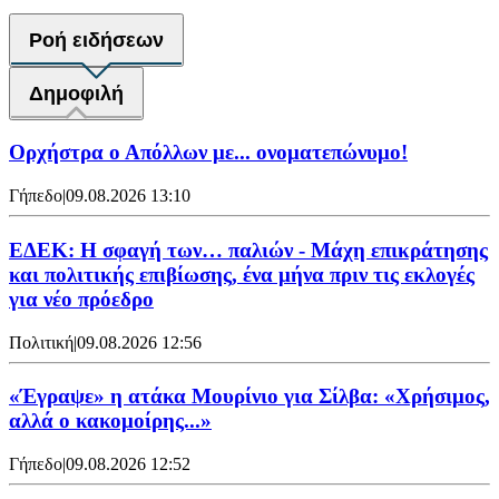
Ροή ειδήσεων
Δημοφιλή
Ορχήστρα o Aπόλλων με... ονοματεπώνυμο!
Γήπεδο
|
09.08.2026 13:10
ΕΔΕΚ: Η σφαγή των… παλιών - Μάχη επικράτησης
και πολιτικής επιβίωσης, ένα μήνα πριν τις εκλογές
για νέο πρόεδρο
Πολιτική
|
09.08.2026 12:56
«Έγραψε» η ατάκα Μουρίνιο για Σίλβα: «Χρήσιμος,
αλλά ο κακομοίρης...»
Γήπεδο
|
09.08.2026 12:52