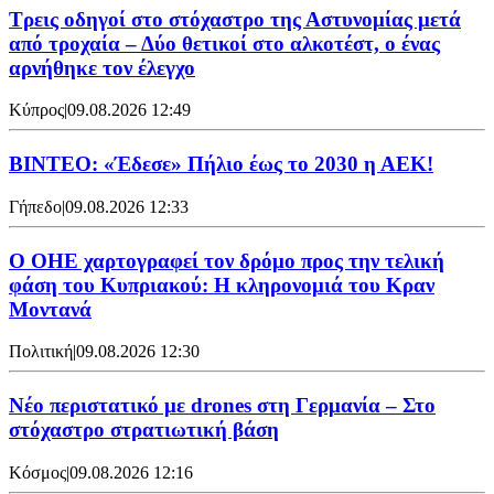
Τρεις οδηγοί στο στόχαστρο της Αστυνομίας μετά
από τροχαία – Δύο θετικοί στο αλκοτέστ, ο ένας
αρνήθηκε τον έλεγχο
Κύπρος
|
09.08.2026 12:49
ΒΙΝΤΕΟ: «Έδεσε» Πήλιο έως το 2030 η ΑΕΚ!
Γήπεδο
|
09.08.2026 12:33
Ο ΟΗΕ χαρτογραφεί τον δρόμο προς την τελική
φάση του Κυπριακού: Η κληρονομιά του Κραν
Μοντανά
Πολιτική
|
09.08.2026 12:30
Νέο περιστατικό με drones στη Γερμανία – Στο
στόχαστρο στρατιωτική βάση
Κόσμος
|
09.08.2026 12:16