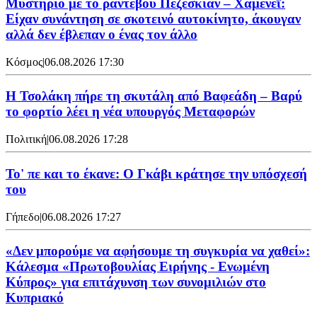
Μυστήριο με το ραντεβού Πεζεσκιάν – Χαμενεΐ:
Είχαν συνάντηση σε σκοτεινό αυτοκίνητο, άκουγαν
αλλά δεν έβλεπαν ο ένας τον άλλο
Κόσμος
|
06.08.2026 17:30
Η Τσολάκη πήρε τη σκυτάλη από Βαφεάδη – Βαρύ
το φορτίο λέει η νέα υπουργός Μεταφορών
Πολιτική
|
06.08.2026 17:28
Το' πε και το έκανε: Ο Γκάβι κράτησε την υπόσχεσή
του
Γήπεδο
|
06.08.2026 17:27
«Δεν μπορούμε να αφήσουμε τη συγκυρία να χαθεί»:
Κάλεσμα «Πρωτοβουλίας Ειρήνης - Ενωμένη
Κύπρος» για επιτάχυνση των συνομιλιών στο
Κυπριακό