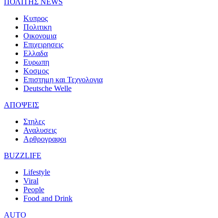
ΠΟΛΙΤΗΣ NEWS
Κυπρος
Πολιτικη
Οικονομια
Επιχειρησεις
Ελλαδα
Ευρωπη
Κοσμος
Επιστημη και Τεχνολογια
Deutsche Welle
ΑΠΟΨΕΙΣ
Στηλες
Αναλυσεις
Αρθρογραφοι
BUZZLIFE
Lifestyle
Viral
People
Food and Drink
AUTO