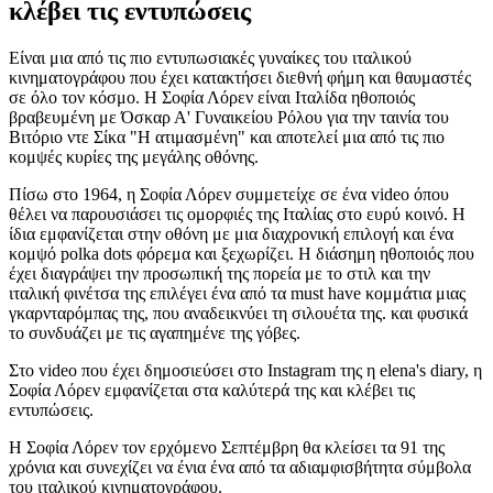
κλέβει τις εντυπώσεις
Είναι μια από τις πιο εντυπωσιακές γυναίκες του ιταλικού
κινηματογράφου που έχει κατακτήσει διεθνή φήμη και θαυμαστές
σε όλο τον κόσμο. Η Σοφία Λόρεν είναι Ιταλίδα ηθοποιός
βραβευμένη με Όσκαρ Α' Γυναικείου Ρόλου για την ταινία του
Βιτόριο ντε Σίκα "Η ατιμασμένη" και αποτελεί μια από τις πιο
κομψές κυρίες της μεγάλης οθόνης.
Πίσω στο 1964, η Σοφία Λόρεν συμμετείχε σε ένα video όπου
θέλει να παρουσιάσει τις ομορφιές της Ιταλίας στο ευρύ κοινό. Η
ίδια εμφανίζεται στην οθόνη με μια διαχρονική επιλογή και ένα
κομψό polka dots φόρεμα και ξεχωρίζει. Η διάσημη ηθοποιός που
έχει διαγράψει την προσωπική της πορεία με το στιλ και την
ιταλική φινέτσα της επιλέγει ένα από τα must have κομμάτια μιας
γκαρνταρόμπας της, που αναδεικνύει τη σιλουέτα της. και φυσικά
το συνδυάζει με τις αγαπημένε της γόβες.
Στο video που έχει δημοσιεύσει στο Instagram της η elena's diary, η
Σοφία Λόρεν εμφανίζεται στα καλύτερά της και κλέβει τις
εντυπώσεις.
Η Σοφία Λόρεν τον ερχόμενο Σεπτέμβρη θα κλείσει τα 91 της
χρόνια και συνεχίζει να ένια ένα από τα αδιαμφισβήτητα σύμβολα
του ιταλικού κινηματογράφου.