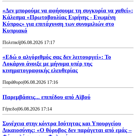
«Δεν μπορούμε να αφήσουμε τη συγκυρία να χαθεί»:
Κάλεσμα «Πρωτοβουλίας Ειρήνης - Ενωμένη
Κύπρος» για επιτάχυνση των συνομιλιών στο
Κυπριακό
Πολιτική
|
06.08.2026 17:17
«Εδώ ο αλγόριθμός σας δεν λειτουργεί»: Το
Λοκάρνο άνοιξε με μήνυμα υπέρ της
κινηματογραφικής ελευθερίας
Παράθυρο
|
06.08.2026 17:16
Παρεμβάσεις... επιπέδου από Αϊβού
Γήπεδο
|
06.08.2026 17:14
Συνέχεια στην κόντρα Ισότητας και Υπουργείου
Δικαιοσύνης: «Ο θόρυβος δεν παράγεται από εμάς –