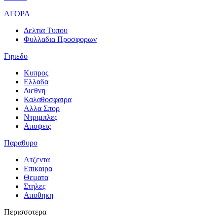
ΑΓΟΡΑ
Δελτια Τυπου
Φυλλαδια Προσφορων
Γηπεδο
Κυπρος
Ελλαδα
Διεθνη
Καλαθοσφαιρα
Αλλα Σπορ
Ντριμπλες
Αποψεις
Παραθυρο
Ατζεντα
Επικαιρα
Θεματα
Στηλες
Αποθηκη
Περισσοτερα