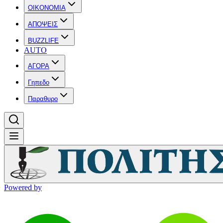
OIKONOMIA
ΑΠΟΨΕΙΣ
BUZZLIFE
AUTO
ΑΓΟΡΑ
Γηπεδο
Παραθυρο
Powered by