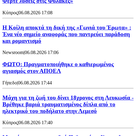
Φέρτε λύσεις στις Φυλακές»
Κύπρος
|
06.08.2026 17:08
Η Κοίλη αποκτά τη δική της «Γωνιά του Έρωτα» :
Ένα νέο σημείο αναφοράς που παντρεύει παράδοση
και ρομαντισμό
Newsroom
|
06.08.2026 17:06
ΦΩΤΟ: Πραγματοποιήθηκε ο καθιερωμένος
αγιασμός στον ΑΠΟΕΛ
Γήπεδο
|
06.08.2026 17:44
Μάχη για τη ζωή του δίνει 18χρονος στη Λευκωσία -
Βρέθηκε βαριά τραυματισμένος δίπλα από το
ηλεκτρικό του ποδήλατο στην Λεμεσό
Κύπρος
|
06.08.2026 17:40