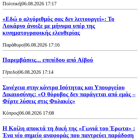
Πολιτική
|
06.08.2026 17:17
«Εδώ ο αλγόριθμός σας δεν λειτουργεί»: Το
Λοκάρνο άνοιξε με μήνυμα υπέρ της
κινηματογραφικής ελευθερίας
Παράθυρο
|
06.08.2026 17:16
Παρεμβάσεις... επιπέδου από Αϊβού
Γήπεδο
|
06.08.2026 17:14
Συνέχεια στην κόντρα Ισότητας και Υπουργείου
Δικαιοσύνης: «Ο θόρυβος δεν παράγεται από εμάς –
Φέρτε λύσεις στις Φυλακές»
Κύπρος
|
06.08.2026 17:08
Η Κοίλη αποκτά τη δική της «Γωνιά του Έρωτα» :
Ένα νέο σημείο αναφοράς που παντρεύει παράδοση