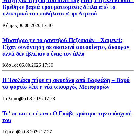
Μάχη για τη ζωή του δίνει 18χρονος στη Λευκωσία -
Βρέθηκε βαριά τραυματισμένος δίπλα από το
ηλεκτρικό του ποδήλατο στην Λεμεσό
Κύπρος
|
06.08.2026 17:40
Μυστήριο με το ραντεβού Πεζεσκιάν – Χαμενεΐ:
Είχαν συνάντηση σε σκοτεινό αυτοκίνητο, άκουγαν
αλλά δεν έβλεπαν ο ένας τον άλλο
Κόσμος
|
06.08.2026 17:30
Η Τσολάκη πήρε τη σκυτάλη από Βαφεάδη – Βαρύ
το φορτίο λέει η νέα υπουργός Μεταφορών
Πολιτική
|
06.08.2026 17:28
Το' πε και το έκανε: Ο Γκάβι κράτησε την υπόσχεσή
του
Γήπεδο
|
06.08.2026 17:27