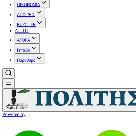
OIKONOMIA
ΑΠΟΨΕΙΣ
BUZZLIFE
AUTO
ΑΓΟΡΑ
Γηπεδο
Παραθυρο
Powered by