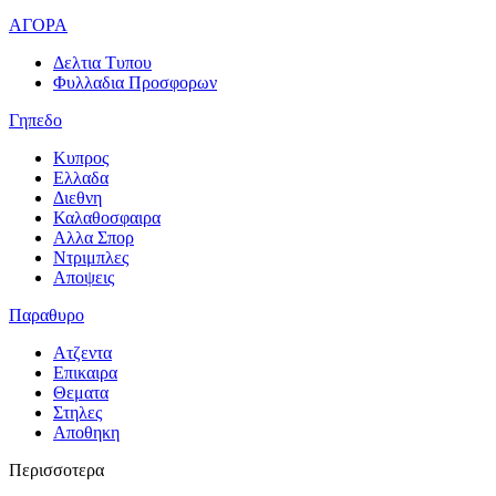
ΑΓΟΡΑ
Δελτια Τυπου
Φυλλαδια Προσφορων
Γηπεδο
Κυπρος
Ελλαδα
Διεθνη
Καλαθοσφαιρα
Αλλα Σπορ
Ντριμπλες
Αποψεις
Παραθυρο
Ατζεντα
Επικαιρα
Θεματα
Στηλες
Αποθηκη
Περισσοτερα