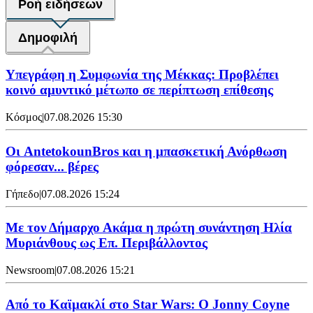
Ροή ειδήσεων
Δημοφιλή
Υπεγράφη η Συμφωνία της Μέκκας: Προβλέπει
κοινό αμυντικό μέτωπο σε περίπτωση επίθεσης
Κόσμος
|
07.08.2026 15:30
Oι AntetokounBros και η μπασκετική Ανόρθωση
φόρεσαν... βέρες
Γήπεδο
|
07.08.2026 15:24
Με τον Δήμαρχο Ακάμα η πρώτη συνάντηση Ηλία
Μυριάνθους ως Επ. Περιβάλλοντος
Newsroom
|
07.08.2026 15:21
Από το Καϊμακλί στο Star Wars: Ο Jonny Coyne