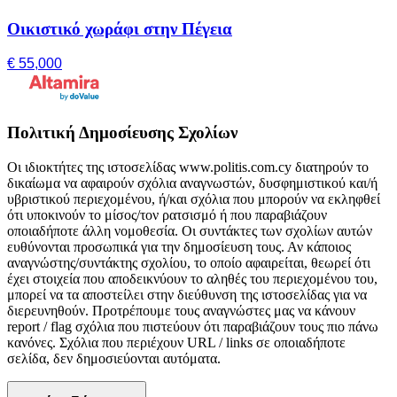
Οικιστικό χωράφι στην Πέγεια
€ 55,000
Πολιτική Δημοσίευσης Σχολίων
Οι ιδιοκτήτες της ιστοσελίδας www.politis.com.cy διατηρούν το
δικαίωμα να αφαιρούν σχόλια αναγνωστών, δυσφημιστικού και/ή
υβριστικού περιεχομένου, ή/και σχόλια που μπορούν να εκληφθεί
ότι υποκινούν το μίσος/τον ρατσισμό ή που παραβιάζουν
οποιαδήποτε άλλη νομοθεσία. Οι συντάκτες των σχολίων αυτών
ευθύνονται προσωπικά για την δημοσίευση τους. Αν κάποιος
αναγνώστης/συντάκτης σχολίου, το οποίο αφαιρείται, θεωρεί ότι
έχει στοιχεία που αποδεικνύουν το αληθές του περιεχομένου του,
μπορεί να τα αποστείλει στην διεύθυνση της ιστοσελίδας για να
διερευνηθούν. Προτρέπουμε τους αναγνώστες μας να κάνουν
report / flag σχόλια που πιστεύουν ότι παραβιάζουν τους πιο πάνω
κανόνες. Σχόλια που περιέχουν URL / links σε οποιαδήποτε
σελίδα, δεν δημοσιεύονται αυτόματα.