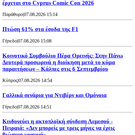
έρχεται στο Cyprus Comic Con 2026
Παράθυρο
|
07.08.2026 15:14
Πτώση 61% στα έσοδα της F1
Γήπεδο
|
07.08.2026 15:08
Κοινοτικό Συμβούλιο Πέρα Ορεινής: Στην Πάνω
Δευτερά προσωρινά η διοίκηση μετά το κύμα
παραιτήσεων – Κάλπες στις 6 Σεπτεμβρίου
Κύπρος
|
07.08.2026 14:54
Γαλλικά σενάρια για Ντιβέρν και Ομόνοια
Γήπεδο
|
07.08.2026 14:51
Κινδυνεύει η ακτοπλοϊκή σύνδεση Λεμεσού -
Πειραιά: «Δεν μπορείς με τρεις μήνες να έχεις
βιώσιμη γραμμή»