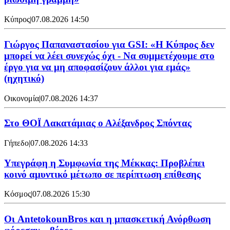
Κύπρος
|
07.08.2026 14:50
Γιώργος Παπαναστασίου για GSI: «Η Κύπρος δεν
μπορεί να λέει συνεχώς όχι - Να συμμετέχουμε στο
έργο για να μη αποφασίζουν άλλοι για εμάς»
(ηχητικό)
Οικονομία
|
07.08.2026 14:37
Στο ΘΟΪ Λακατάμιας ο Αλέξανδρος Σπόντας
Γήπεδο
|
07.08.2026 14:33
Υπεγράφη η Συμφωνία της Μέκκας: Προβλέπει
κοινό αμυντικό μέτωπο σε περίπτωση επίθεσης
Κόσμος
|
07.08.2026 15:30
Oι AntetokounBros και η μπασκετική Ανόρθωση