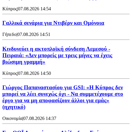
Κύπρος
|
07.08.2026 14:54
Γαλλικά σενάρια για Ντιβέρν και Ομόνοια
Γήπεδο
|
07.08.2026 14:51
Κινδυνεύει η ακτοπλοϊκή σύνδεση Λεμεσού -
Πειραιά: «Δεν μπορείς με τρεις μήνες να έχεις
βιώσιμη γραμμή»
Κύπρος
|
07.08.2026 14:50
Γιώργος Παπαναστασίου για GSI: «Η Κύπρος δεν
μπορεί να λέει συνεχώς όχι - Να συμμετέχουμε στο
έργο για να μη αποφασίζουν άλλοι για εμάς»
(ηχητικό)
Οικονομία
|
07.08.2026 14:37