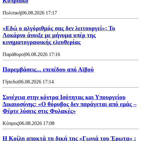
Κυπριακό
Πολιτική
|
06.08.2026 17:17
«Εδώ ο αλγόριθμός σας δεν λειτουργεί»: Το
Λοκάρνο άνοιξε με μήνυμα υπέρ της
κινηματογραφικής ελευθερίας
Παράθυρο
|
06.08.2026 17:16
Παρεμβάσεις... επιπέδου από Αϊβού
Γήπεδο
|
06.08.2026 17:14
Συνέχεια στην κόντρα Ισότητας και Υπουργείου
Δικαιοσύνης: «Ο θόρυβος δεν παράγεται από εμάς –
Φέρτε λύσεις στις Φυλακές»
Κύπρος
|
06.08.2026 17:08
Η Κοίλη αποκτά τη δική της «Γωνιά του Έρωτα» :