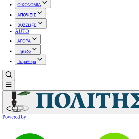
OIKONOMIA
ΑΠΟΨΕΙΣ
BUZZLIFE
AUTO
ΑΓΟΡΑ
Γηπεδο
Παραθυρο
Powered by