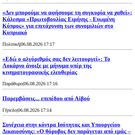
«Δεν μπορούμε να αφήσουμε τη συγκυρία να χαθεί»:
Κάλεσμα «Πρωτοβουλίας Ειρήνης - Ενωμένη
Κύπρος» για επιτάχυνση των συνομιλιών στο
Κυπριακό
Πολιτική
|
06.08.2026 17:17
«Εδώ ο αλγόριθμός σας δεν λειτουργεί»: Το
Λοκάρνο άνοιξε με μήνυμα υπέρ της
κινηματογραφικής ελευθερίας
Παράθυρο
|
06.08.2026 17:16
Παρεμβάσεις... επιπέδου από Αϊβού
Γήπεδο
|
06.08.2026 17:14
Συνέχεια στην κόντρα Ισότητας και Υπουργείου
Δικαιοσύνης: «Ο θόρυβος δεν παράγεται από εμάς –