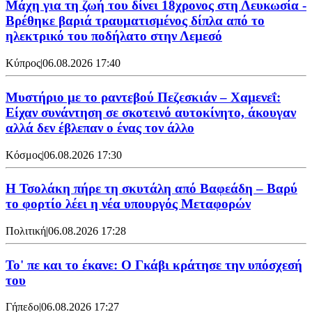
Μάχη για τη ζωή του δίνει 18χρονος στη Λευκωσία -
Βρέθηκε βαριά τραυματισμένος δίπλα από το
ηλεκτρικό του ποδήλατο στην Λεμεσό
Κύπρος
|
06.08.2026 17:40
Μυστήριο με το ραντεβού Πεζεσκιάν – Χαμενεΐ:
Είχαν συνάντηση σε σκοτεινό αυτοκίνητο, άκουγαν
αλλά δεν έβλεπαν ο ένας τον άλλο
Κόσμος
|
06.08.2026 17:30
Η Τσολάκη πήρε τη σκυτάλη από Βαφεάδη – Βαρύ
το φορτίο λέει η νέα υπουργός Μεταφορών
Πολιτική
|
06.08.2026 17:28
Το' πε και το έκανε: Ο Γκάβι κράτησε την υπόσχεσή
του
Γήπεδο
|
06.08.2026 17:27