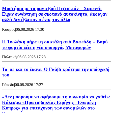
Μυστήριο με το ραντεβού Πεζεσκιάν – Χαμενεΐ:
Είχαν συνάντηση σε σκοτεινό αυτοκίνητο, άκουγαν
αλλά δεν έβλεπαν ο ένας τον άλλο
Κόσμος
|
06.08.2026 17:30
Η Τσολάκη πήρε τη σκυτάλη από Βαφεάδη – Βαρύ
το φορτίο λέει η νέα υπουργός Μεταφορών
Πολιτική
|
06.08.2026 17:28
Το' πε και το έκανε: Ο Γκάβι κράτησε την υπόσχεσή
του
Γήπεδο
|
06.08.2026 17:27
«Δεν μπορούμε να αφήσουμε τη συγκυρία να χαθεί»:
Κάλεσμα «Πρωτοβουλίας Ειρήνης - Ενωμένη
Κύπρος» για επιτάχυνση των συνομιλιών στο