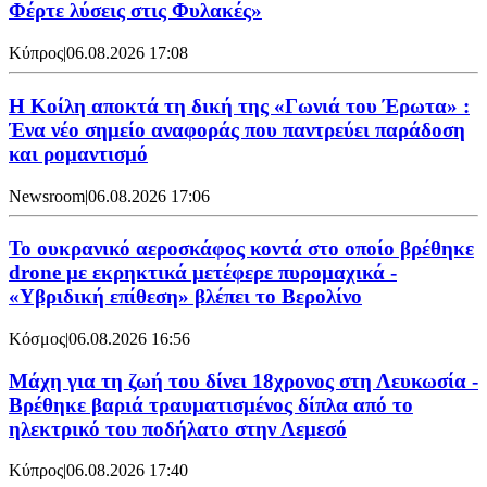
Φέρτε λύσεις στις Φυλακές»
Κύπρος
|
06.08.2026 17:08
Η Κοίλη αποκτά τη δική της «Γωνιά του Έρωτα» :
Ένα νέο σημείο αναφοράς που παντρεύει παράδοση
και ρομαντισμό
Newsroom
|
06.08.2026 17:06
Το ουκρανικό αεροσκάφος κοντά στο οποίο βρέθηκε
drone με εκρηκτικά μετέφερε πυρομαχικά -
«Υβριδική επίθεση» βλέπει το Βερολίνο
Κόσμος
|
06.08.2026 16:56
Μάχη για τη ζωή του δίνει 18χρονος στη Λευκωσία -
Βρέθηκε βαριά τραυματισμένος δίπλα από το
ηλεκτρικό του ποδήλατο στην Λεμεσό
Κύπρος
|
06.08.2026 17:40