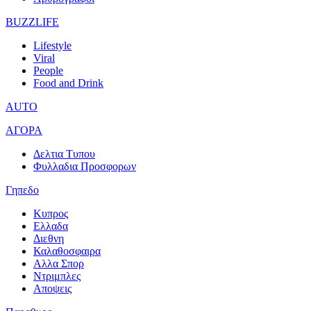
BUZZLIFE
Lifestyle
Viral
People
Food and Drink
AUTO
ΑΓΟΡΑ
Δελτια Τυπου
Φυλλαδια Προσφορων
Γηπεδο
Κυπρος
Ελλαδα
Διεθνη
Καλαθοσφαιρα
Αλλα Σπορ
Ντριμπλες
Αποψεις