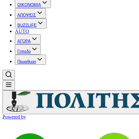
OIKONOMIA
ΑΠΟΨΕΙΣ
BUZZLIFE
AUTO
ΑΓΟΡΑ
Γηπεδο
Παραθυρο
Powered by