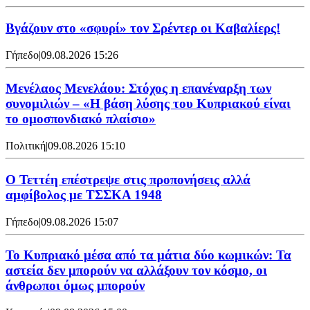
Bγάζουν στο «σφυρί» τον Σρέντερ οι Καβαλίερς!
Γήπεδο
|
09.08.2026 15:26
Μενέλαος Μενελάου: Στόχος η επανέναρξη των
συνομιλιών – «Η βάση λύσης του Κυπριακού είναι
το ομοσπονδιακό πλαίσιο»
Πολιτική
|
09.08.2026 15:10
Ο Τεττέη επέστρεψε στις προπονήσεις αλλά
αμφίβολος με ΤΣΣΚΑ 1948
Γήπεδο
|
09.08.2026 15:07
Το Κυπριακό μέσα από τα μάτια δύο κωμικών: Τα
αστεία δεν μπορούν να αλλάξουν τον κόσμο, οι
άνθρωποι όμως μπορούν