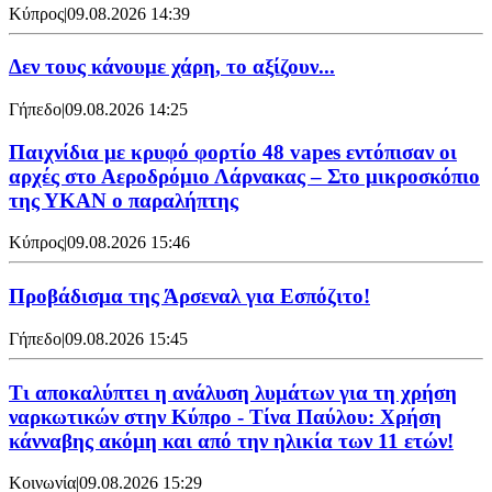
Κύπρος
|
09.08.2026 14:39
Δεν τους κάνουμε χάρη, το αξίζουν...
Γήπεδο
|
09.08.2026 14:25
Παιχνίδια με κρυφό φορτίο 48 vapes εντόπισαν οι
αρχές στο Αεροδρόμιο Λάρνακας – Στο μικροσκόπιο
της ΥΚΑΝ ο παραλήπτης
Κύπρος
|
09.08.2026 15:46
Προβάδισμα της Άρσεναλ για Εσπόζιτο!
Γήπεδο
|
09.08.2026 15:45
Τι αποκαλύπτει η ανάλυση λυμάτων για τη χρήση
ναρκωτικών στην Κύπρο - Τίνα Παύλου: Χρήση
κάνναβης ακόμη και από την ηλικία των 11 ετών!
Κοινωνία
|
09.08.2026 15:29