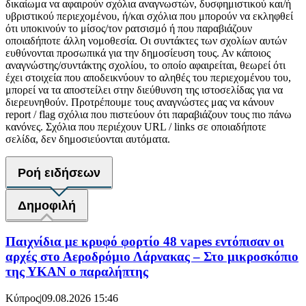
δικαίωμα να αφαιρούν σχόλια αναγνωστών, δυσφημιστικού και/ή
υβριστικού περιεχομένου, ή/και σχόλια που μπορούν να εκληφθεί
ότι υποκινούν το μίσος/τον ρατσισμό ή που παραβιάζουν
οποιαδήποτε άλλη νομοθεσία. Οι συντάκτες των σχολίων αυτών
ευθύνονται προσωπικά για την δημοσίευση τους. Αν κάποιος
αναγνώστης/συντάκτης σχολίου, το οποίο αφαιρείται, θεωρεί ότι
έχει στοιχεία που αποδεικνύουν το αληθές του περιεχομένου του,
μπορεί να τα αποστείλει στην διεύθυνση της ιστοσελίδας για να
διερευνηθούν. Προτρέπουμε τους αναγνώστες μας να κάνουν
report / flag σχόλια που πιστεύουν ότι παραβιάζουν τους πιο πάνω
κανόνες. Σχόλια που περιέχουν URL / links σε οποιαδήποτε
σελίδα, δεν δημοσιεύονται αυτόματα.
Ροή ειδήσεων
Δημοφιλή
Παιχνίδια με κρυφό φορτίο 48 vapes εντόπισαν οι
αρχές στο Αεροδρόμιο Λάρνακας – Στο μικροσκόπιο
της ΥΚΑΝ ο παραλήπτης
Κύπρος
|
09.08.2026 15:46