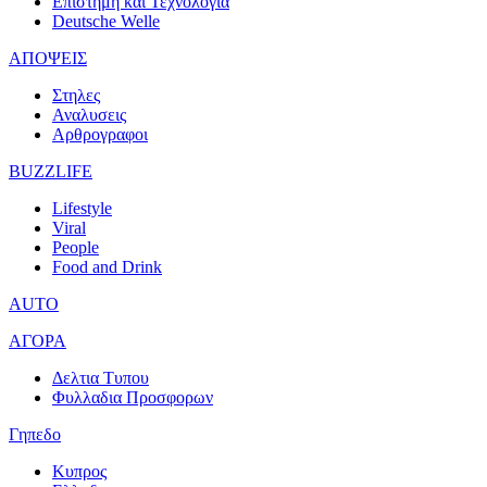
Επιστημη και Τεχνολογια
Deutsche Welle
ΑΠΟΨΕΙΣ
Στηλες
Αναλυσεις
Αρθρογραφοι
BUZZLIFE
Lifestyle
Viral
People
Food and Drink
AUTO
ΑΓΟΡΑ
Δελτια Τυπου
Φυλλαδια Προσφορων
Γηπεδο
Κυπρος