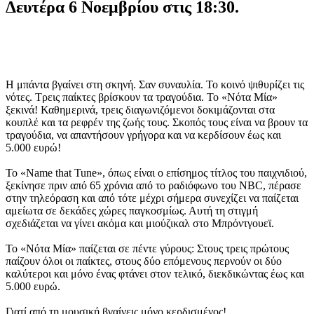
Δευτέρα 6 Νοεμβρίου στις 18:30.
Η μπάντα βγαίνει στη σκηνή. Σαν συναυλία. Το κοινό ψιθυρίζει τις
νότες. Τρεις παίκτες βρίσκουν τα τραγούδια. Το «Νότα Μία»
ξεκινά! Καθημερινά, τρεις διαγωνιζόμενοι δοκιμάζονται στα
κουπλέ και τα ρεφρέν της ζωής τους. Σκοπός τους είναι να βρουν τα
τραγούδια, να απαντήσουν γρήγορα και να κερδίσουν έως και
5.000 ευρώ!
Το «Name that Tune», όπως είναι ο επίσημος τίτλος του παιχνιδιού,
ξεκίνησε πριν από 65 χρόνια από το ραδιόφωνο του NBC, πέρασε
στην τηλεόραση και από τότε μέχρι σήμερα συνεχίζει να παίζεται
αμείωτα σε δεκάδες χώρες παγκοσμίως. Αυτή τη στιγμή
σχεδιάζεται να γίνει ακόμα και μιούζικαλ στο Μπρόντγουεϊ.
Το «Νότα Μία» παίζεται σε πέντε γύρους: Στους τρεις πρώτους
παίζουν όλοι οι παίκτες, στους δύο επόμενους περνούν οι δύο
καλύτεροι και μόνο ένας φτάνει στον τελικό, διεκδικώντας έως και
5.000 ευρώ.
Γιατί από τη μουσική βγαίνεις μόνο κερδισμένος!