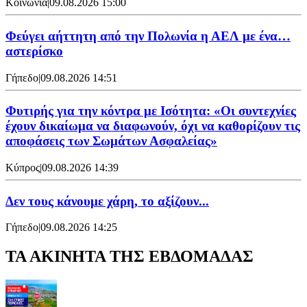
Κοινωνία
|
09.08.2026 15:00
Φεύγει αήττητη από την Πολωνία η ΑΕΛ με ένα…
αστερίσκο
Γήπεδο
|
09.08.2026 14:51
Φυτιρής για την κόντρα με Ισότητα: «Οι συντεχνίες
έχουν δικαίωμα να διαφωνούν, όχι να καθορίζουν τις
αποφάσεις των Σωμάτων Ασφαλείας»
Κύπρος
|
09.08.2026 14:39
Δεν τους κάνουμε χάρη, το αξίζουν...
Γήπεδο
|
09.08.2026 14:25
ΤΑ ΑΚΙΝΗΤΑ ΤΗΣ ΕΒΔΟΜΑΔΑΣ