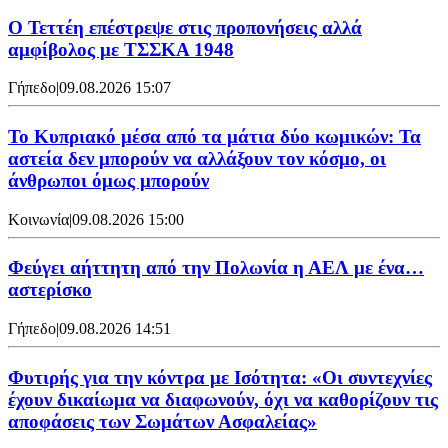
Ο Τεττέη επέστρεψε στις προπονήσεις αλλά
αμφίβολος με ΤΣΣΚΑ 1948
Γήπεδο
|
09.08.2026 15:07
Το Κυπριακό μέσα από τα μάτια δύο κωμικών: Τα
αστεία δεν μπορούν να αλλάξουν τον κόσμο, οι
άνθρωποι όμως μπορούν
Κοινωνία
|
09.08.2026 15:00
Φεύγει αήττητη από την Πολωνία η ΑΕΛ με ένα…
αστερίσκο
Γήπεδο
|
09.08.2026 14:51
Φυτιρής για την κόντρα με Ισότητα: «Οι συντεχνίες
έχουν δικαίωμα να διαφωνούν, όχι να καθορίζουν τις
αποφάσεις των Σωμάτων Ασφαλείας»