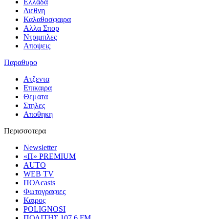
Ελλαδα
Διεθνη
Καλαθοσφαιρα
Αλλα Σπορ
Ντριμπλες
Αποψεις
Παραθυρο
Ατζεντα
Επικαιρα
Θεματα
Στηλες
Αποθηκη
Περισσοτερα
Newsletter
«Π» PREMIUM
AUTO
WEB TV
ΠΟΛcasts
Φωτογραφιες
Καιρος
POLIGNOSI
ΠΟΛΙΤΗΣ 107.6 FM