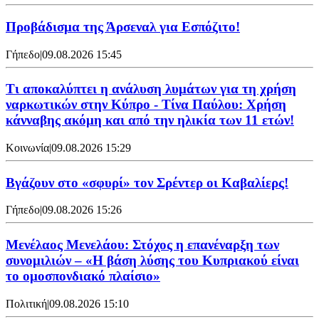
Προβάδισμα της Άρσεναλ για Εσπόζιτο!
Γήπεδο
|
09.08.2026 15:45
Τι αποκαλύπτει η ανάλυση λυμάτων για τη χρήση
ναρκωτικών στην Κύπρο - Τίνα Παύλου: Χρήση
κάνναβης ακόμη και από την ηλικία των 11 ετών!
Κοινωνία
|
09.08.2026 15:29
Bγάζουν στο «σφυρί» τον Σρέντερ οι Καβαλίερς!
Γήπεδο
|
09.08.2026 15:26
Μενέλαος Μενελάου: Στόχος η επανέναρξη των
συνομιλιών – «Η βάση λύσης του Κυπριακού είναι
το ομοσπονδιακό πλαίσιο»
Πολιτική
|
09.08.2026 15:10