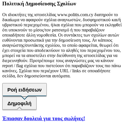
Πολιτική Δημοσίευσης Σχολίων
Οι ιδιοκτήτες της ιστοσελίδας www.politis.com.cy διατηρούν το
δικαίωμα να αφαιρούν σχόλια αναγνωστών, δυσφημιστικού και/ή
υβριστικού περιεχομένου, ή/και σχόλια που μπορούν να εκληφθεί
ότι υποκινούν το μίσος/τον ρατσισμό ή που παραβιάζουν
οποιαδήποτε άλλη νομοθεσία. Οι συντάκτες των σχολίων αυτών
ευθύνονται προσωπικά για την δημοσίευση τους. Αν κάποιος
αναγνώστης/συντάκτης σχολίου, το οποίο αφαιρείται, θεωρεί ότι
έχει στοιχεία που αποδεικνύουν το αληθές του περιεχομένου του,
μπορεί να τα αποστείλει στην διεύθυνση της ιστοσελίδας για να
διερευνηθούν. Προτρέπουμε τους αναγνώστες μας να κάνουν
report / flag σχόλια που πιστεύουν ότι παραβιάζουν τους πιο πάνω
κανόνες. Σχόλια που περιέχουν URL / links σε οποιαδήποτε
σελίδα, δεν δημοσιεύονται αυτόματα.
Ροή ειδήσεων
Δημοφιλή
Έπιασαν δουλειά για τους σωλήνες!