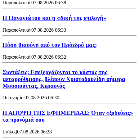
Παραπολιτικά
|
07.08.2026 06:38
Η Παναγιώτου και η «δική της επιλογή»
Παραπολιτικά
|
07.08.2026 06:33
Πόση βιασύνη από τον Πρόεδρό μας;
Παραπολιτικά
|
07.08.2026 06:32
Συντάξεις: Επεξεργάζονται το κόστος της
μεταρρύθμισης, βλέπουν Χριστοδουλίδη σήμερα
Μουσιούττας, Κεραυνός
Οικονομία
|
07.08.2026 06:30
Η ΑΠΟΨΗ ΤΗΣ ΕΦΗΜΕΡΙΔΑΣ: Όταν «ξοδεύεις»
τα προνόμιά σου
Στήλες
|
07.08.2026 06:28