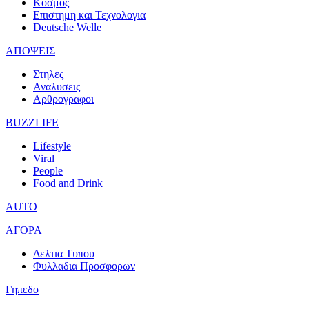
Κοσμος
Επιστημη και Τεχνολογια
Deutsche Welle
ΑΠΟΨΕΙΣ
Στηλες
Αναλυσεις
Αρθρογραφοι
BUZZLIFE
Lifestyle
Viral
People
Food and Drink
AUTO
ΑΓΟΡΑ
Δελτια Τυπου
Φυλλαδια Προσφορων
Γηπεδο