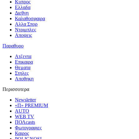
Κυπρος
Ελλαδα
Διεθνη
Καλαθοσφαιρα
Αλλα Σπορ
Ντριμπλες
Αποψεις
Παραθυρο
Ατζεντα
Επικαιρα
Θεματα
Στηλες
Αποθηκη
Περισσοτερα
Newsletter
«Π» PREMIUM
AUTO
WEB TV
ΠΟΛcasts
Φωτογραφιες
Καιρος
POLIGNOSI