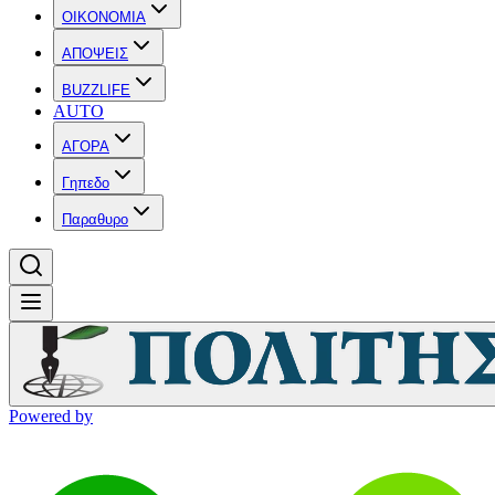
OIKONOMIA
ΑΠΟΨΕΙΣ
BUZZLIFE
AUTO
ΑΓΟΡΑ
Γηπεδο
Παραθυρο
Powered by