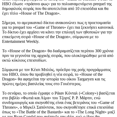
ΗΒΟ έδωσε «πράσινο φως» για το πολυαναμενόμενο prequel της
δημοφιλούς σειράς που θα αποτελείται από 10 επεισόδια και θα
έχει τίτλο «House of The Dragon».
Σήμερα, το αμερικανικό δίκτυο ανακοινώνει πως η προετοιμασία
για το prequel του «Game of Thrones» έχει πια ξεκινήσει κανονικά.
Το δίκτυο έχει αρχίσει να κάνει την επιλογή των ηθοποιών για την
επικείμενη σειρά «House of the Dragon», σύμφωνα με το
Entertainment Weekly.
Το «House of the Dragon» θα διαδραματίζεται περίπου 300 χρόνια
πριν τα γεγονότα της αρχικής σειράς, που ολοκληρώθηκε μετά από
οκτώ κύκλους επεισοδίων.
Σύμφωνα με τον Κέισι Μπλόις, πρόεδρο της ροής προγράμματος
του HBO, όπου θα προβληθεί η νέα σειρά, το «House of the
Dragon» θα αφηγείται την ιστορία του οίκου Targaryen και τις
πρώτες ημέρες βασιλείας τους στο Γουέστερος.
Το σενάριο, το οποίο έγραψε ο Ράιαν Κόνταλ («Colony») βασίζεται
στο βιβλίο «Φωτιά και Αίμα» του Τζορτζ Ρ. Ρ. Μάρτιν, ενώ
συνδημιουργός και σκηνοθέτης είναι ένας βετεράνος του «Game of
Thrones», ο Μιγκέλ Σαπόντσικ, που σκηνοθέτησε επικά επεισόδια
όπως το «The Battle of the Bastards» και το «The Long Night» μαζί
με τον Ryan Condal που ανέπτυξε την ιδέα, ενώ ο ίδιος θα