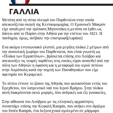
Μετόπη από τη νότια πλευρά του Παρθενώνα στην οποία
απεικονίζεται σκηνή της Κενταυρομαχίας. Ο Εμανουέλ Μακρόν
είχε αποδεχτεί την πρόταση Μητσοτάκη η μετόπη να έρθει ως
δάνειο από το Παρίσι στην Αθήνα για την επέτειο του 1821. Η
πανδημία, όμως, ανέβαλε την επιστροφή[/caption]
Ενα ακόμα εντυπωσιακό γλυπτό, μια μεγάλη πλάκα 2 μέτρων από
την ανατολική ζωφόρο του Παρθενώνα, που είναι γνωστή ως
«Πλάκα των Εργαστίνων», βρίσκεται επίσης στο Λούβρο και
απεικονίζει τις νεαρές παρθένες στις οποίες είχαν ανατεθεί από την
πόλη των Αθηνών η ύφανση και η μεταφορά του ιερού πέπλου
στην Ακρόπολη κατά την πομπή των Παναθηναίων που είχε
αφετηρία τον Κεραμεικό.
Το πέπλο έντυνε το ξόανο της Αθηνάς που φυλασσόταν εντός του
Ερεχθείου, τον λατρευτικό ναό του Ιερού Βράχου. Στην πλάκα
αυτή διακρίνονται οκτώ μορφές, δύο ανδρικές και έξι γυναικείες.
Στην αίθουσα του Λούβρου με τις ελληνικές αρχαιότητες
συναντάμε επίσης την Κεφαλή Rampin, που ανήκει στο άγαλμα
του Ιππέα Rampin, ένα δεξιοτεχνικά σμιλεμένο σε μάρμαρο