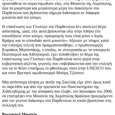
προσπάθεια να συγκεντρωθούν εδώ, στο Μουσείο της Ακρόπολης,
όλα τα μικρότερα και μεγαλύτερα μέρη του διακόσμου του
Παρθενώνα που βρίσκονται σήμερα διάσπαρτα σε διάφορα
μουσεία ανά τον κόσμο.
Η επανένωση των Γλυπτών του Παρθενώνα δεν αποτελεί θέμα
απόστασης, γιατί, είτε αυτά βρίσκονται εδώ στην Αθήνα είτε
οπουδήποτε στον κόσμο, προορισμός τους είναι μόνο ο Ιερός
Βράχος και το σπουδαίο αυτό μουσείο», δήλωσε με νόημα, κατά
την επίσημη τελετή που πραγματοποιήθηκε, ο πρωθυπουργός
Κυριάκος Μητσοτάκης, ο οποίος, σε συνεργασία με το υπουργείο
Πολιτισμού και Αθλητισμού, έχει τοποθετήσει το θέμα της
επανένωσης των Γλυπτών του Παρθενώνα πολύ ψηλά στην
κυβερνητική ατζέντα, γεγονός που επιβεβαιώνεται από την επιλογή
του να το θέσει επισήμως το φθινόπωρο τόσο στην UNESCO όσο
και στον Βρετανό πρωθυπουργό Μπόρις Τζόνσον.
Μια αντίστοιχη κίνηση με αυτήν της Σικελίας είχε γίνει όμως κατά
το παρελθόν και από την πρυτανεία του Πανεπιστημίου της
Χαϊδελβέργης με την απόφαση που έλαβε, τον Ιανουάριο του 2006,
να επιστρέψει στο Μουσείο της Ακρόπολης θραύσμα προερχόμενο
από τον γλυπτό διάκοσμο του Παρθενώνα το οποίο βρισκόταν στη
συλλογή του.
Βρετανικό Μουσείο