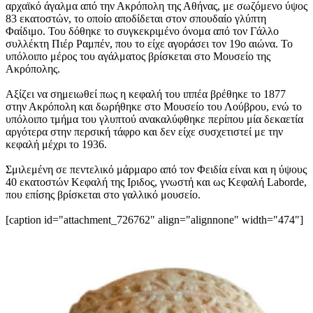
αρχαϊκό άγαλμα από την Ακρόπολη της Αθήνας, με σωζόμενο ύψος
83 εκατοστών, το οποίο αποδίδεται στον σπουδαίο γλύπτη
Φαίδιμο. Του δόθηκε το συγκεκριμένο όνομα από τον Γάλλο
συλλέκτη Πιέρ Ραμπέν, που το είχε αγοράσει τον 19ο αιώνα. Το
υπόλοιπο μέρος του αγάλματος βρίσκεται στο Μουσείο της
Ακρόπολης.
Αξίζει να σημειωθεί πως η κεφαλή του ιππέα βρέθηκε το 1877
στην Ακρόπολη και δωρήθηκε στο Μουσείο του Λούβρου, ενώ το
υπόλοιπο τμήμα του γλυπτού ανακαλύφθηκε περίπου μία δεκαετία
αργότερα στην περσική τάφρο και δεν είχε συσχετιστεί με την
κεφαλή μέχρι το 1936.
Σμιλεμένη σε πεντελικό μάρμαρο από τον Φειδία είναι και η ύψους
40 εκατοστών Κεφαλή της Ιριδος, γνωστή και ως Κεφαλή Laborde,
που επίσης βρίσκεται στο γαλλικό μουσείο.
[caption id="attachment_726762" align="alignnone" width="474"]