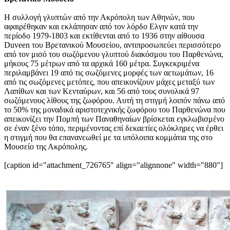
Η συλλογή γλυπτών από την Ακρόπολη των Αθηνών, που
αφαιρέθηκαν και εκλάπησαν από τον λόρδο Ελγιν κατά την
περίοδο 1979-1803 και εκτίθενται από το 1936 στην αίθουσα
Duveen του Βρετανικού Μουσείου, αντιπροσωπεύει περισσότερο
από τον μισό του σωζόμενου γλυπτού διακόσμου του Παρθενώνα,
μήκους 75 μέτρων από τα αρχικά 160 μέτρα. Συγκεκριμένα
περιλαμβάνει 19 από τις σωζόμενες μορφές των αετωμάτων, 16
από τις σωζόμενες μετόπες, που απεικονίζουν μάχες μεταξύ των
Λαπίθων και των Κενταύρων, και 56 από τους συνολικά 97
σωζόμενους λίθους της ζωφόρου. Αυτή τη στιγμή λοιπόν πάνω από
το 50% της μοναδικά αριστοτεχνικής ζωφόρου του Παρθενώνα που
απεικονίζει την Πομπή των Παναθηναίων βρίσκεται εγκλωβισμένο
σε έναν ξένο τόπο, περιμένοντας επί δεκαετίες ολόκληρες να έρθει
η στιγμή που θα επανανεωθεί με τα υπόλοιπα κομμάτια της στο
Μουσείο της Ακρόπολης.
[caption id="attachment_726765" align="alignnone" width="880"]