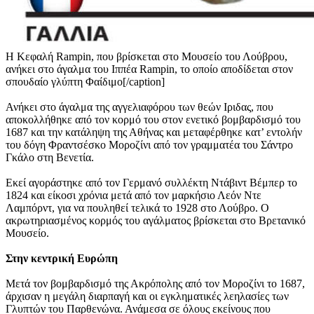
Η Κεφαλή Rampin, που βρίσκεται στο Μουσείο του Λούβρου,
ανήκει στο άγαλμα του Ιππέα Rampin, το οποίο αποδίδεται στον
σπουδαίο γλύπτη Φαίδιμο[/caption]
Ανήκει στο άγαλμα της αγγελιαφόρου των θεών Ιριδας, που
αποκολλήθηκε από τον κορμό του στον ενετικό βομβαρδισμό του
1687 και την κατάληψη της Αθήνας και μεταφέρθηκε κατ’ εντολήν
του δόγη Φραντσέσκο Μοροζίνι από τον γραμματέα του Σάντρο
Γκάλο στη Βενετία.
Εκεί αγοράστηκε από τον Γερμανό συλλέκτη Ντάβιντ Βέμπερ το
1824 και είκοσι χρόνια μετά από τον μαρκήσιο Λεόν Ντε
Λαμπόρντ, για να πουληθεί τελικά το 1928 στο Λούβρο. Ο
ακρωτηριασμένος κορμός του αγάλματος βρίσκεται στο Βρετανικό
Μουσείο.
Στην κεντρική Ευρώπη
Μετά τον βομβαρδισμό της Ακρόπολης από τον Μοροζίνι το 1687,
άρχισαν η μεγάλη διαρπαγή και οι εγκληματικές λεηλασίες των
Γλυπτών του Παρθενώνα. Ανάμεσα σε όλους εκείνους που