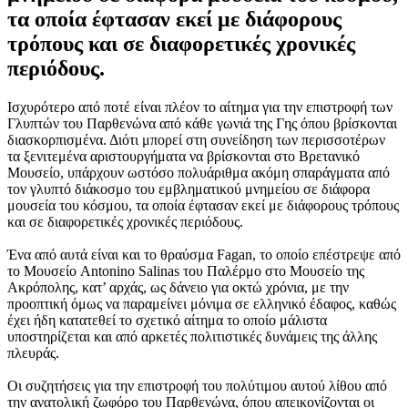
τα οποία έφτασαν εκεί με διάφορους
τρόπους και σε διαφορετικές χρονικές
περιόδους.
Ισχυρότερο από ποτέ είναι πλέον το αίτημα για την επιστροφή των
Γλυπτών του Παρθενώνα από κάθε γωνιά της Γης όπου βρίσκονται
διασκορπισμένα. Διότι μπορεί στη συνείδηση των περισσοτέρων
τα ξενιτεμένα αριστουργήματα να βρίσκονται στο Βρετανικό
Μουσείο, υπάρχουν ωστόσο πολυάριθμα ακόμη σπαράγματα από
τον γλυπτό διάκοσμο του εμβληματικού μνημείου σε διάφορα
μουσεία του κόσμου, τα οποία έφτασαν εκεί με διάφορους τρόπους
και σε διαφορετικές χρονικές περιόδους.
Ένα από αυτά είναι και το θραύσμα Fagan, το οποίο επέστρεψε από
το Μουσείο Antonino Salinas του Παλέρμο στο Μουσείο της
Ακρόπολης, κατ’ αρχάς, ως δάνειο για οκτώ χρόνια, με την
προοπτική όμως να παραμείνει μόνιμα σε ελληνικό έδαφος, καθώς
έχει ήδη κατατεθεί το σχετικό αίτημα το οποίο μάλιστα
υποστηρίζεται και από αρκετές πολιτιστικές δυνάμεις της άλλης
πλευράς.
Οι συζητήσεις για την επιστροφή του πολύτιμου αυτού λίθου από
την ανατολική ζωφόρο του Παρθενώνα, όπου απεικονίζονται οι