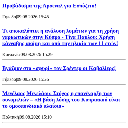
Προβάδισμα της Άρσεναλ για Εσπόζιτο!
Γήπεδο
|
09.08.2026 15:45
Τι αποκαλύπτει η ανάλυση λυμάτων για τη χρήση
ναρκωτικών στην Κύπρο - Τίνα Παύλου: Χρήση
κάνναβης ακόμη και από την ηλικία των 11 ετών!
Κοινωνία
|
09.08.2026 15:29
Bγάζουν στο «σφυρί» τον Σρέντερ οι Καβαλίερς!
Γήπεδο
|
09.08.2026 15:26
Μενέλαος Μενελάου: Στόχος η επανέναρξη των
συνομιλιών – «Η βάση λύσης του Κυπριακού είναι
το ομοσπονδιακό πλαίσιο»
Πολιτική
|
09.08.2026 15:10