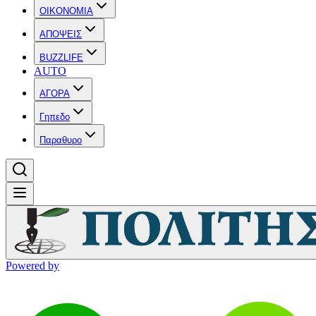
OIKONOMIA
ΑΠΟΨΕΙΣ
BUZZLIFE
AUTO
ΑΓΟΡΑ
Γηπεδο
Παραθυρο
Powered by