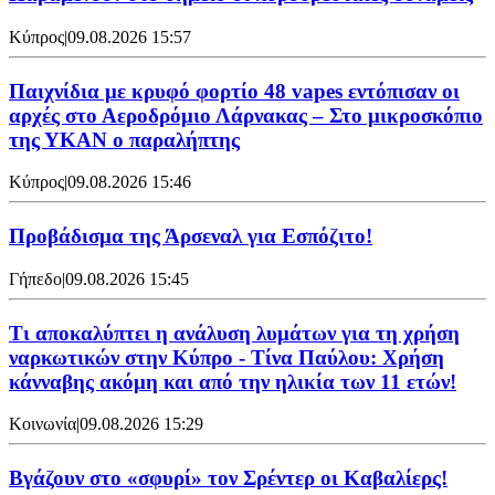
Κύπρος
|
09.08.2026 15:57
Παιχνίδια με κρυφό φορτίο 48 vapes εντόπισαν οι
αρχές στο Αεροδρόμιο Λάρνακας – Στο μικροσκόπιο
της ΥΚΑΝ ο παραλήπτης
Κύπρος
|
09.08.2026 15:46
Προβάδισμα της Άρσεναλ για Εσπόζιτο!
Γήπεδο
|
09.08.2026 15:45
Τι αποκαλύπτει η ανάλυση λυμάτων για τη χρήση
ναρκωτικών στην Κύπρο - Τίνα Παύλου: Χρήση
κάνναβης ακόμη και από την ηλικία των 11 ετών!
Κοινωνία
|
09.08.2026 15:29
Bγάζουν στο «σφυρί» τον Σρέντερ οι Καβαλίερς!