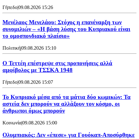
Γήπεδο
|
09.08.2026 15:26
Μενέλαος Μενελάου: Στόχος η επανέναρξη των
συνομιλιών – «Η βάση λύσης του Κυπριακού είναι
το ομοσπονδιακό πλαίσιο»
Πολιτική
|
09.08.2026 15:10
Ο Τεττέη επέστρεψε στις προπονήσεις αλλά
αμφίβολος με ΤΣΣΚΑ 1948
Γήπεδο
|
09.08.2026 15:07
Το Κυπριακό μέσα από τα μάτια δύο κωμικών: Τα
αστεία δεν μπορούν να αλλάξουν τον κόσμο, οι
άνθρωποι όμως μπορούν
Κοινωνία
|
09.08.2026 15:00
Ολυμπιακός: Δεν «έπεσε» για Γουόκαπ-Αποσύρθηκε