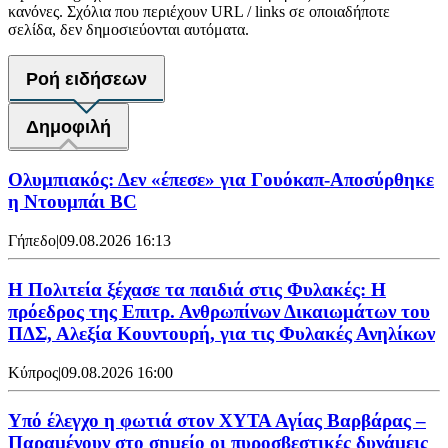
κανόνες. Σχόλια που περιέχουν URL / links σε οποιαδήποτε
σελίδα, δεν δημοσιεύονται αυτόματα.
Ροή ειδήσεων
Δημοφιλή
Ολυμπιακός: Δεν «έπεσε» για Γουόκαπ-Αποσύρθηκε
η Ντουμπάι BC
Γήπεδο
|
09.08.2026 16:13
Η Πολιτεία ξέχασε τα παιδιά στις Φυλακές: Η
πρόεδρος της Επιτρ. Ανθρωπίνων Δικαιωμάτων του
ΠΔΣ, Αλεξία Κουντουρή, για τις Φυλακές Ανηλίκων
Κύπρος
|
09.08.2026 16:00
Υπό έλεγχο η φωτιά στον ΧΥΤΑ Αγίας Βαρβάρας –
Παραμένουν στο σημείο οι πυροσβεστικές δυνάμεις