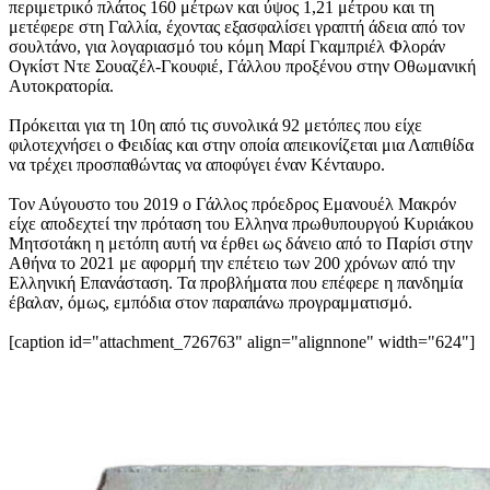
περιμετρικό πλάτος 160 μέτρων και ύψος 1,21 μέτρου και τη
μετέφερε στη Γαλλία, έχοντας εξασφαλίσει γραπτή άδεια από τον
σουλτάνο, για λογαριασμό του κόμη Μαρί Γκαμπριέλ Φλοράν
Ογκίστ Ντε Σουαζέλ-Γκουφιέ, Γάλλου προξένου στην Οθωμανική
Αυτοκρατορία.
Πρόκειται για τη 10η από τις συνολικά 92 μετόπες που είχε
φιλοτεχνήσει ο Φειδίας και στην οποία απεικονίζεται μια Λαπιθίδα
να τρέχει προσπαθώντας να αποφύγει έναν Κένταυρο.
Τον Αύγουστο του 2019 ο Γάλλος πρόεδρος Εμανουέλ Μακρόν
είχε αποδεχτεί την πρόταση του Ελληνα πρωθυπουργού Κυριάκου
Μητσοτάκη η μετόπη αυτή να έρθει ως δάνειο από το Παρίσι στην
Αθήνα το 2021 με αφορμή την επέτειο των 200 χρόνων από την
Ελληνική Επανάσταση. Τα προβλήματα που επέφερε η πανδημία
έβαλαν, όμως, εμπόδια στον παραπάνω προγραμματισμό.
[caption id="attachment_726763" align="alignnone" width="624"]