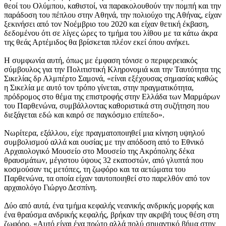
θεοί του Ολύμπου, καθιστοί, να παρακολουθούν την πομπή και την
παράδοση του πέπλου στην Αθηνά, την πολιούχο της Αθήνας, είχαν
ξεκινήσει από τον Νοέμβριο του 2020 και είχαν θετική έκβαση,
δεδομένου ότι σε λίγες ώρες το τμήμα του λίθου με τα κάτω άκρα
της θεάς Αρτέμιδος θα βρίσκεται πλέον εκεί όπου ανήκει.
Η συμφωνία αυτή, όπως με έμφαση τόνισε ο περιφερειακός
σύμβουλος για την Πολιτιστική Κληρονομιά και την Ταυτότητα της
Σικελίας δρ Αλμπέρτο Σαμονά, «είναι εξέχουσας σημασίας καθώς
η Σικελία με αυτό τον τρόπο γίνεται, στην πραγματικότητα,
πρόδρομος στο θέμα της επιστροφής στην Ελλάδα των Μαρμάρων
του Παρθενώνα, συμβάλλοντας καθοριστικά στη συζήτηση που
διεξάγεται εδώ και καιρό σε παγκόσμιο επίπεδο».
Νωρίτερα, εξάλλου, είχε πραγματοποιηθεί μια κίνηση υψηλού
συμβολισμού αλλά και ουσίας με την απόδοση από το Εθνικό
Αρχαιολογικό Μουσείο στο Μουσείο της Ακρόπολης δέκα
θραυσμάτων, μέγιστου ύψους 32 εκατοστών, από γλυπτά που
κοσμούσαν τις μετόπες, τη ζωφόρο και τα αετώματα του
Παρθενώνα, τα οποία είχαν ταυτοποιηθεί στο παρελθόν από τον
αρχαιολόγο Γιώργο Δεσπίνη.
Δύο από αυτά, ένα τμήμα κεφαλής νεανικής ανδρικής μορφής και
ένα θραύσμα ανδρικής κεφαλής, βρήκαν την ακριβή τους θέση στη
ζωφόρο. «Αυτό είναι ένα πρώτο αλλά πολύ σημαντικό βήμα στην