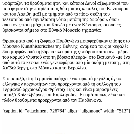
υφάρπαζαν τα θραύσματα ήταν και κάποιοι Δανοί αξιωματικοί που
μετέφεραν στην πατρίδα τους δύο μικρές κεφαλές του Κενταύρου
και του Λαπίθη μαζί με τμήματα από τα πίσω σκέλη του
τελευταίου από την τέταρτη νότια μετόπη της ζωφόρου, όπου
απεικονίζεται η μάχη του Καινέα με έναν Κένταυρο, οι οποίες
βρίσκονται σήμερα στο Εθνικό Μουσείο της Δανίας.
Θραύσματα από τη ζωφόρο Παρθενώνα μεταφέρθηκαν επίσης στο
Μουσείο Kunsthistorisches της Βιέννης -ανάμεσά τους οι κεφαλές
δύο μορφών από τη βόρεια πλευρά της ζωφόρου και το άνω μέρος
του κορμού γλυπτού από τη βόρεια πλευρά-, στο Βατικανό -με ένα
από αυτά το κεφάλι ενός γενειοφόρου από μία ακόμη μετόπη-, στη
Χαϊδελβέργη, στο Μόναχο και το Βερολίνο.
Στο μεταξύ, στη Γερμανία υπάρχει ένας αρκετά μεγάλος όγκος
ελληνικών αρχαιοτήτων που προέρχονται από τη συλλογή του
Γερμανού αρχαιολόγου Φρίντριχ Τιρς και είναι μοιρασμένες
μεταξύ Χαϊδελβέργης και Καρλσρούης. Εκτιμάται πως δέκα και
πλέον θραύσματα προέρχονται από τον Παρθενώνα.
[caption id="attachment_726764" align="alignnone" width="513"]