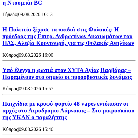
η Ντουμπάι BC
Γήπεδο
|
09.08.2026 16:13
Η Πολιτεία ξέχασε τα παιδιά στις Φυλακές: Η
πρόεδρος της Επιτρ. Ανθρωπίνων Δικαιωμάτων του
ΠΔΣ, Αλεξία Κουντουρή, για τις Φυλακές Ανηλίκων
Κύπρος
|
09.08.2026 16:00
Υπό έλεγχο η φωτιά στον ΧΥΤΑ Αγίας Βαρβάρας –
Παραμένουν στο σημείο οι πυροσβεστικές δυνάμεις
Κύπρος
|
09.08.2026 15:57
Παιχνίδια με κρυφό φορτίο 48 vapes εντόπισαν οι
αρχές στο Αεροδρόμιο Λάρνακας – Στο μικροσκόπιο
της ΥΚΑΝ ο παραλήπτης
Κύπρος
|
09.08.2026 15:46