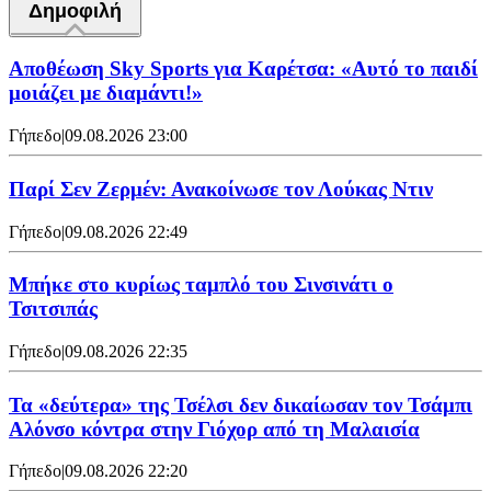
Δημοφιλή
Αποθέωση Sky Sports για Καρέτσα: «Αυτό το παιδί
μοιάζει με διαμάντι!»
Γήπεδο
|
09.08.2026 23:00
Παρί Σεν Ζερμέν: Ανακοίνωσε τον Λούκας Ντιν
Γήπεδο
|
09.08.2026 22:49
Mπήκε στο κυρίως ταμπλό του Σινσινάτι ο
Τσιτσιπάς
Γήπεδο
|
09.08.2026 22:35
Τα «δεύτερα» της Τσέλσι δεν δικαίωσαν τον Τσάμπι
Αλόνσο κόντρα στην Γιόχορ από τη Μαλαισία
Γήπεδο
|
09.08.2026 22:20