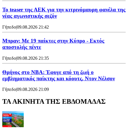
Το teaser της ΑΕΚ για την κιτρινόμαυρη φανέλα της
νέας αγωνιστικής σεζόν
Γήπεδο
|
09.08.2026 21:42
Μπραν: Με 19 παίκτες στην Κύπρο - Εκτός
αποστολής πέντε
Γήπεδο
|
09.08.2026 21:35
Θρήνος στο NBA: Έφυγε από τη ζωή ο
εμβληματικός παίκτης και κόουτς, Ντον Νέλσον
Γήπεδο
|
09.08.2026 21:09
ΤΑ ΑΚΙΝΗΤΑ ΤΗΣ ΕΒΔΟΜΑΔΑΣ