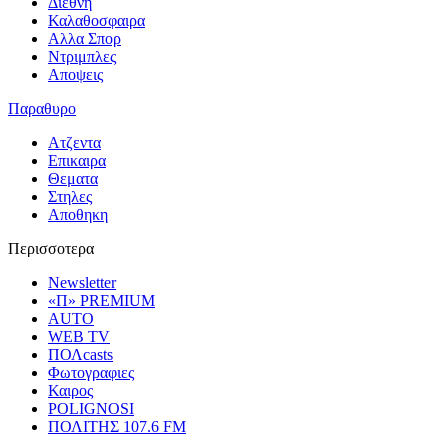
Διεθνη
Καλαθοσφαιρα
Αλλα Σπορ
Ντριμπλες
Αποψεις
Παραθυρο
Ατζεντα
Επικαιρα
Θεματα
Στηλες
Αποθηκη
Περισσοτερα
Newsletter
«Π» PREMIUM
AUTO
WEB TV
ΠΟΛcasts
Φωτογραφιες
Καιρος
POLIGNOSI
ΠΟΛΙΤΗΣ 107.6 FM