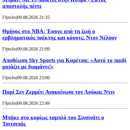
αποστολής πέντε
Γήπεδο
|
09.08.2026 21:35
Θρήνος στο NBA: Έφυγε από τη ζωή ο
εμβληματικός παίκτης και κόουτς, Ντον Νέλσον
Γήπεδο
|
09.08.2026 21:09
Αποθέωση Sky Sports για Καρέτσα: «Αυτό το παιδί
μοιάζει με διαμάντι!»
Γήπεδο
|
09.08.2026 23:00
Παρί Σεν Ζερμέν: Ανακοίνωσε τον Λούκας Ντιν
Γήπεδο
|
09.08.2026 22:49
Mπήκε στο κυρίως ταμπλό του Σινσινάτι ο
Τσιτσιπάς