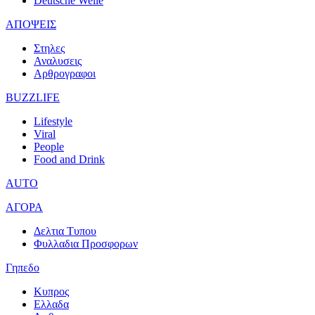
Deutsche Welle
ΑΠΟΨΕΙΣ
Στηλες
Αναλυσεις
Αρθρογραφοι
BUZZLIFE
Lifestyle
Viral
People
Food and Drink
AUTO
ΑΓΟΡΑ
Δελτια Τυπου
Φυλλαδια Προσφορων
Γηπεδο
Κυπρος
Ελλαδα