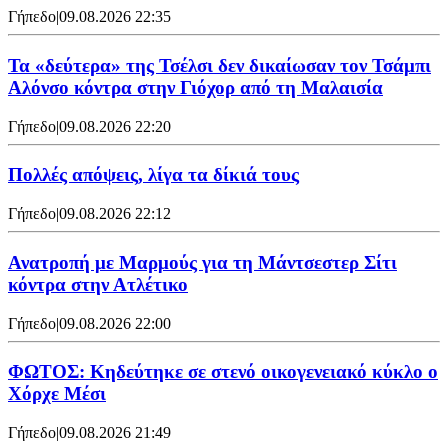
Γήπεδο
|
09.08.2026 22:35
Τα «δεύτερα» της Τσέλσι δεν δικαίωσαν τον Τσάμπι
Αλόνσο κόντρα στην Γιόχορ από τη Μαλαισία
Γήπεδο
|
09.08.2026 22:20
Πολλές απόψεις, λίγα τα δίκιά τους
Γήπεδο
|
09.08.2026 22:12
Ανατροπή με Μαρμούς για τη Μάντσεστερ Σίτι
κόντρα στην Ατλέτικο
Γήπεδο
|
09.08.2026 22:00
ΦΩΤΟΣ: Κηδεύτηκε σε στενό οικογενειακό κύκλο ο
Χόρχε Μέσι
Γήπεδο
|
09.08.2026 21:49