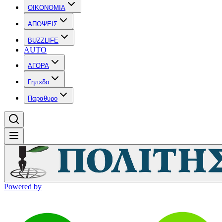
OIKONOMIA
ΑΠΟΨΕΙΣ
BUZZLIFE
AUTO
ΑΓΟΡΑ
Γηπεδο
Παραθυρο
Powered by