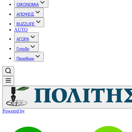
OIKONOMIA
ΑΠΟΨΕΙΣ
BUZZLIFE
AUTO
ΑΓΟΡΑ
Γηπεδο
Παραθυρο
Powered by