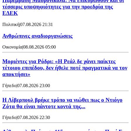
Παρέμβαση Μαυρονικόλα: Να επικυρωθούν και οι
τέσσερις υποψηφιότητες για την προεδρία της
ΕΔΕΚ
Πολιτική
|
07.08.2026 21:31
Ανθρώπινες αναδιοργανώσεις
Οικονομία
|
08.08.2026 05:00
Μοριέντες για Ρόδρι: «Η Ρεάλ δε χάνει παίκτες
τέτοιου επιπέδου, δεν ήθελε ποτέ πραγματικά να τον
αποκτήσει»
Γήπεδο
|
07.08.2026 23:00
Η Λίβερπουλ βρήκε τρόπο να νιώθει πως ο Ντιόγο
Ζότα θα είναι πάντοτε κοντά της...
Γήπεδο
|
07.08.2026 22:30