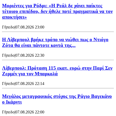
Μοριέντες για Ρόδρι: «Η Ρεάλ δε χάνει παίκτες
τέτοιου επιπέδου, δεν ήθελε ποτέ πραγματικά να τον
αποκτήσει»
Γήπεδο
|
07.08.2026 23:00
Η Λίβερπουλ βρήκε τρόπο να νιώθει πως ο Ντιόγο
Ζότα θα είναι πάντοτε κοντά της...
Γήπεδο
|
07.08.2026 22:30
Λίβερπουλ: Πρόταση 115 εκατ. ευρώ στην Παρί Σεν
Ζερμέν για τον Μπαρκολά
Γήπεδο
|
07.08.2026 22:14
Μεγάλος μεταγραφικός στόχος της Ράγιο Βαγεκάνο
ο Ικάρντι
Γήπεδο
|
07.08.2026 22:00