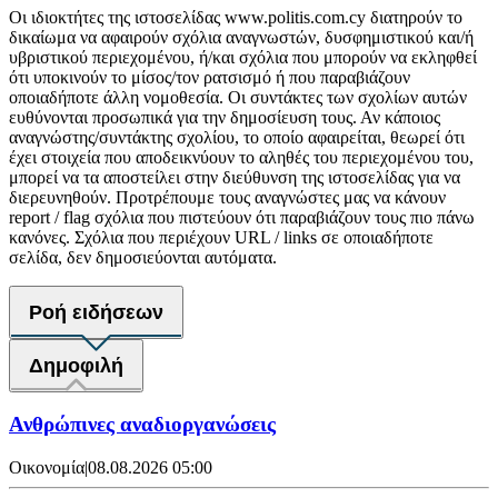
Οι ιδιοκτήτες της ιστοσελίδας www.politis.com.cy διατηρούν το
δικαίωμα να αφαιρούν σχόλια αναγνωστών, δυσφημιστικού και/ή
υβριστικού περιεχομένου, ή/και σχόλια που μπορούν να εκληφθεί
ότι υποκινούν το μίσος/τον ρατσισμό ή που παραβιάζουν
οποιαδήποτε άλλη νομοθεσία. Οι συντάκτες των σχολίων αυτών
ευθύνονται προσωπικά για την δημοσίευση τους. Αν κάποιος
αναγνώστης/συντάκτης σχολίου, το οποίο αφαιρείται, θεωρεί ότι
έχει στοιχεία που αποδεικνύουν το αληθές του περιεχομένου του,
μπορεί να τα αποστείλει στην διεύθυνση της ιστοσελίδας για να
διερευνηθούν. Προτρέπουμε τους αναγνώστες μας να κάνουν
report / flag σχόλια που πιστεύουν ότι παραβιάζουν τους πιο πάνω
κανόνες. Σχόλια που περιέχουν URL / links σε οποιαδήποτε
σελίδα, δεν δημοσιεύονται αυτόματα.
Ροή ειδήσεων
Δημοφιλή
Ανθρώπινες αναδιοργανώσεις
Οικονομία
|
08.08.2026 05:00