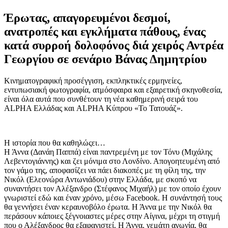
Έρωτας, απαγορευμένοι δεσμοί,
ανατροπές και εγκλήματα πάθους, ένας
κατά συρροή δολοφόνος διά χειρός Αντρέα
Γεωργίου σε σενάριο Βάνας Δημητρίου
Κινηματογραφική προσέγγιση, εκπληκτικές ερμηνείες,
εντυπωσιακή φωτογραφία, ατμόσφαιρα και εξαιρετική σκηνοθεσία,
είναι όλα αυτά που συνθέτουν τη νέα καθημερινή σειρά του
ALPHA Ελλάδας και ALPHA Κύπρου «Το Τατουάζ».
Η ιστορία που θα καθηλώςει…
Η Άννα (Δανάη Παππά) είναι παντρεμένη με τον Τόνυ (Μιχάλης
Λεβεντογιάννης) και ζει μόνιμα στο Λονδίνο. Απογοητευμένη από
τον γάμο της, αποφασίζει να πάει διακοπές με τη φίλη της, την
Νικόλ (Ελεονώρα Αντωνιάδου) στην Ελλάδα, με σκοπό να
συναντήσει τον Αλέξανδρο (Στέφανος Μιχαήλ) με τον οποίο έχουν
γνωριστεί εδώ και έναν χρόνο, μέσω Facebook. Η συνάντησή τους
θα γεννήσει έναν κεραυνοβόλο έρωτα. Η Άννα με την Νικόλ θα
περάσουν κάποιες ξέγνοιαστες μέρες στην Αίγινα, μέχρι τη στιγμή
που ο Αλέξανδρος θα εξαφανιστεί. Η Άννα, γεμάτη αγωνία, θα