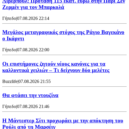
Λίβερπουλ: Πρόταση 115 εκατ. ευρώ στην Παρί Σεν
Ζερμέν για τον Μπαρκολά
Γήπεδο
|
07.08.2026 22:14
Μεγάλος μεταγραφικός στόχος της Ράγιο Βαγεκάνο
ο Ικάρντι
Γήπεδο
|
07.08.2026 22:00
Οι επιστήμονες ζητούν νέους κανόνες για τα
καλλυντικά χειλιών – Τι δείχνουν δύο μελέτες
Buzzlife
|
07.08.2026 21:55
Θα φτάσει την ντουζίνα
Γήπεδο
|
07.08.2026 21:46
Η Μάντεστερ Σίτι προχωράει με την απόκτηση του
Ρούλι από τη Μαρσέιγ