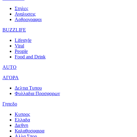
Στηλες
Αναλυσεις
Αρθρογραφοι
BUZZLIFE
Lifestyle
Viral
People
Food and Drink
AUTO
ΑΓΟΡΑ
Δελτια Τυπου
Φυλλαδια Προσφορων
Γηπεδο
Κυπρος
Ελλαδα
Διεθνη
Καλαθοσφαιρα
Αλλα Σπορ