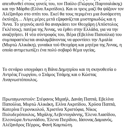
απευθυνθεί στους γονείς του, τον Παύλο (Γιώργος Παρτσαλάκης)
και την Μάρθα (Ελίνα Ακριτίδου). Και οι τρεις μαζί θα ψάξουν τον
Αλέξανδρο στο σπίτι του. Εκεί θα τους περιμένει μια δυσάρεστη
έκπληξη… Λίγες μέρες μετά εξαφανίζεται μυστηριωδώς και η
Άννα. Το γεγονός αυτό θα αναγκάσει τον Θεοχάρη (Απόστολος
Γκλέτσος), πατέρα της Άννας, να έρθει στην Ελλάδα, για να την
αναζητήσει. Η νέα σύντροφός του, Βέρα (Εβελίνα Παπούλια) του
συμπαραστέκεται αναλαμβάνοντας να φροντίσει την Αμαλία
(Μυρτώ Αλικάκη), γυναίκα τού Θεοχάρη και μητέρα της Άννας, η
οποία αντιμετωπίζει ένα πολύ σοβαρό θέμα υγείας.
Το σενάριο υπογράφει η Βάνα Δημητρίου και τη σκηνοθεσία ο
Αντρέας Γεωργίου, ο Στάμος Τσάμης και ο Κώστας
Αναγνωστόπουλος.
Πρωταγωνιστούν: Στέφανος Μιχαήλ, Δανάη Παππά, Εβελίνα
Παπούλια, Μυρτώ Αλικάκη, Ελίνα Ακριτίδου, Χρύσα Παππά,
Κατερίνα Γερονικολού, Χριστίνα Χριστόφια, Νίκος
Πολυδερόπουλος, Μιχάλης Λεβεντογιάννης, Έλενα Λιασίδου,
Ελεονώρα Αντωνιάδου, Έλενα Πιερίδου, Ιάσονας Δαμιανός,
Αλέξανδρος Πέρρος, Φανή Καμπιώτη.