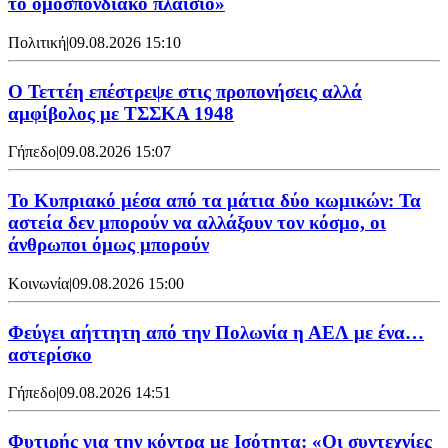
το ομοσπονδιακό πλαίσιο»
Πολιτική
|
09.08.2026 15:10
Ο Τεττέη επέστρεψε στις προπονήσεις αλλά
αμφίβολος με ΤΣΣΚΑ 1948
Γήπεδο
|
09.08.2026 15:07
Το Κυπριακό μέσα από τα μάτια δύο κωμικών: Τα
αστεία δεν μπορούν να αλλάξουν τον κόσμο, οι
άνθρωποι όμως μπορούν
Κοινωνία
|
09.08.2026 15:00
Φεύγει αήττητη από την Πολωνία η ΑΕΛ με ένα…
αστερίσκο
Γήπεδο
|
09.08.2026 14:51
Φυτιρής για την κόντρα με Ισότητα: «Οι συντεχνίες