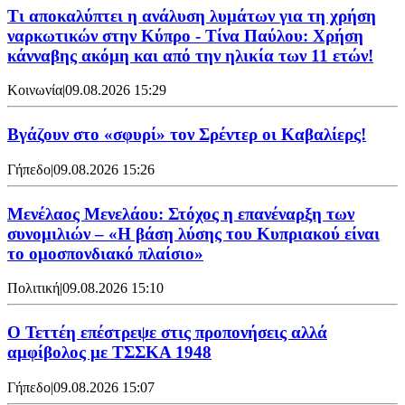
Τι αποκαλύπτει η ανάλυση λυμάτων για τη χρήση
ναρκωτικών στην Κύπρο - Τίνα Παύλου: Χρήση
κάνναβης ακόμη και από την ηλικία των 11 ετών!
Κοινωνία
|
09.08.2026 15:29
Bγάζουν στο «σφυρί» τον Σρέντερ οι Καβαλίερς!
Γήπεδο
|
09.08.2026 15:26
Μενέλαος Μενελάου: Στόχος η επανέναρξη των
συνομιλιών – «Η βάση λύσης του Κυπριακού είναι
το ομοσπονδιακό πλαίσιο»
Πολιτική
|
09.08.2026 15:10
Ο Τεττέη επέστρεψε στις προπονήσεις αλλά
αμφίβολος με ΤΣΣΚΑ 1948
Γήπεδο
|
09.08.2026 15:07