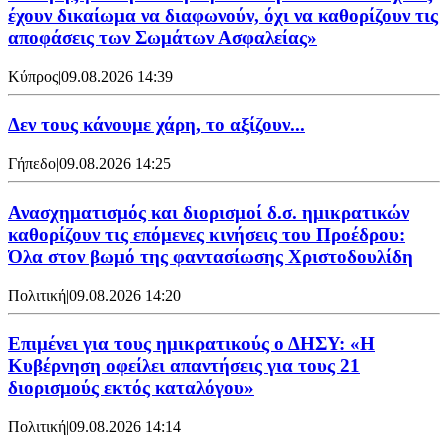
έχουν δικαίωμα να διαφωνούν, όχι να καθορίζουν τις
αποφάσεις των Σωμάτων Ασφαλείας»
Κύπρος
|
09.08.2026 14:39
Δεν τους κάνουμε χάρη, το αξίζουν...
Γήπεδο
|
09.08.2026 14:25
Ανασχηματισμός και διορισμοί δ.σ. ημικρατικών
καθορίζουν τις επόμενες κινήσεις του Προέδρου:
Όλα στον βωμό της φαντασίωσης Χριστοδουλίδη
Πολιτική
|
09.08.2026 14:20
Επιμένει για τους ημικρατικούς ο ΔΗΣΥ: «Η
Κυβέρνηση οφείλει απαντήσεις για τους 21
διορισμούς εκτός καταλόγου»
Πολιτική
|
09.08.2026 14:14