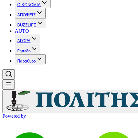
OIKONOMIA
ΑΠΟΨΕΙΣ
BUZZLIFE
AUTO
ΑΓΟΡΑ
Γηπεδο
Παραθυρο
Powered by