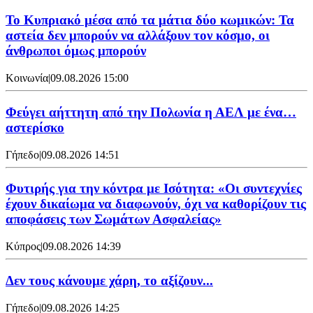
Το Κυπριακό μέσα από τα μάτια δύο κωμικών: Τα
αστεία δεν μπορούν να αλλάξουν τον κόσμο, οι
άνθρωποι όμως μπορούν
Κοινωνία
|
09.08.2026 15:00
Φεύγει αήττητη από την Πολωνία η ΑΕΛ με ένα…
αστερίσκο
Γήπεδο
|
09.08.2026 14:51
Φυτιρής για την κόντρα με Ισότητα: «Οι συντεχνίες
έχουν δικαίωμα να διαφωνούν, όχι να καθορίζουν τις
αποφάσεις των Σωμάτων Ασφαλείας»
Κύπρος
|
09.08.2026 14:39
Δεν τους κάνουμε χάρη, το αξίζουν...
Γήπεδο
|
09.08.2026 14:25