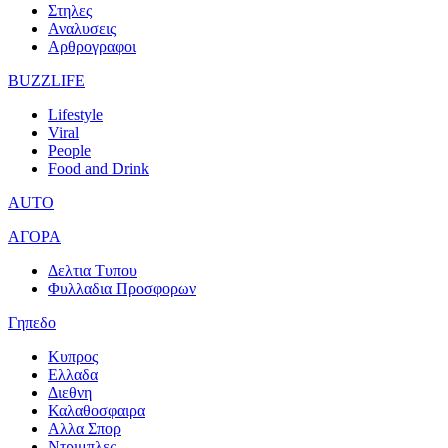
Στηλες
Αναλυσεις
Αρθρογραφοι
BUZZLIFE
Lifestyle
Viral
People
Food and Drink
AUTO
ΑΓΟΡΑ
Δελτια Τυπου
Φυλλαδια Προσφορων
Γηπεδο
Κυπρος
Ελλαδα
Διεθνη
Καλαθοσφαιρα
Αλλα Σπορ
Ντριμπλες