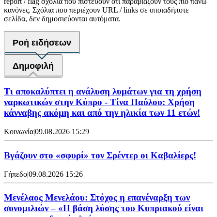
report / flag σχόλια που πιστεύουν ότι παραβιάζουν τους πιο πάνω
κανόνες. Σχόλια που περιέχουν URL / links σε οποιαδήποτε
σελίδα, δεν δημοσιεύονται αυτόματα.
Ροή ειδήσεων
Δημοφιλή
Τι αποκαλύπτει η ανάλυση λυμάτων για τη χρήση
ναρκωτικών στην Κύπρο - Τίνα Παύλου: Χρήση
κάνναβης ακόμη και από την ηλικία των 11 ετών!
Κοινωνία
|
09.08.2026 15:29
Bγάζουν στο «σφυρί» τον Σρέντερ οι Καβαλίερς!
Γήπεδο
|
09.08.2026 15:26
Μενέλαος Μενελάου: Στόχος η επανέναρξη των
συνομιλιών – «Η βάση λύσης του Κυπριακού είναι