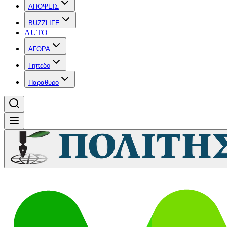
ΑΠΟΨΕΙΣ
BUZZLIFE
AUTO
ΑΓΟΡΑ
Γηπεδο
Παραθυρο