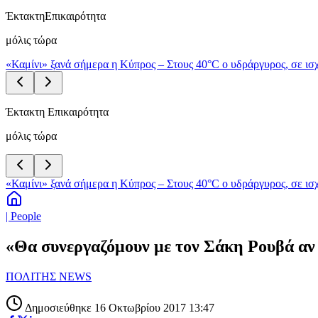
Έκτακτη
Επικαιρότητα
μόλις τώρα
«Καμίνι» ξανά σήμερα η Κύπρος – Στους 40°C ο υδράργυρος, σε ισχ
Έκτακτη Επικαιρότητα
μόλις τώρα
«Καμίνι» ξανά σήμερα η Κύπρος – Στους 40°C ο υδράργυρος, σε ισχ
| People
«Θα συνεργαζόμουν με τον Σάκη Ρουβά αν
ΠΟΛΙΤΗΣ NEWS
Δημοσιεύθηκε 16 Οκτωβρίου 2017 13:47