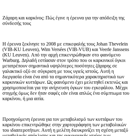
Ζάχαρη και καρκίνος: Πώς έγινε η έρευνα για την απόδειξη της
σύνδεσής τους
Η έρευνα ξεκίνησε το 2008 με επικεφαλής τους Johan Thevelein
(VIB-KU Leuven), Wim Versées (VIB-VUB) και Veerle Janssens
(KU Leuven). Από την αρχή επικεντρώθηκαν στο φαινόμενο
Warburg. Δηλαδή εστίασαν στον τρόπο που οι καρκινικοί όγκοι
μετατρέπουν σημαντικά υψηλότερες ποσότητες ζάχαρης σε
γαλακτικό οξύ σε σύγκριση με τους υγιείς ιστούς. Αυτή η
διεργασία είναι ένα από τα σημαντικότερα χαρακτηριστικά των
καρκινικών κυττάρων. Ως φαινόμενο έχει μελετηθεί εκτενώς και
χρησιμοποιείται για την ανίχνευση όγκων του εγκεφάλου. Μέχρι
στιγμής όμως δεν ήταν σαφές εάν είναι απλώς ένα σύμπτωμα του
καρκίνου, ή μια αιτία.
Προηγούμενη έρευνα για τον μεταβολισμό των κυττάρων του
καρκίνου επικεντρώθηκε στην χαρτογράφηση των μεταβολικών
του ιδιαιτεροτήτων. Αυτή η μελέτη διευκρινίζει τη σχέση μεταξύ
μεταβολικής απόκλισης και της ογκογονικής ισχύος των