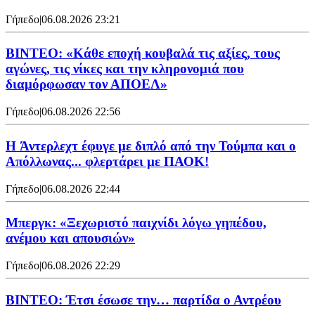
Γήπεδο
|
06.08.2026 23:21
ΒΙΝΤΕΟ: «Κάθε εποχή κουβαλά τις αξίες, τους
αγώνες, τις νίκες και την κληρονομιά που
διαμόρφωσαν τον ΑΠΟΕΛ»
Γήπεδο
|
06.08.2026 22:56
H Άντερλεχτ έφυγε με διπλό από την Τούμπα και ο
Απόλλωνας... φλερτάρει με ΠΑΟΚ!
Γήπεδο
|
06.08.2026 22:44
Μπεργκ: «Ξεχωριστό παιχνίδι λόγω γηπέδου,
ανέμου και απουσιών»
Γήπεδο
|
06.08.2026 22:29
ΒΙΝΤΕΟ: Έτσι έσωσε την… παρτίδα ο Αντρέου