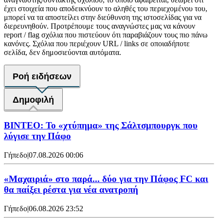
έχει στοιχεία που αποδεικνύουν το αληθές του περιεχομένου του,
μπορεί να τα αποστείλει στην διεύθυνση της ιστοσελίδας για να
διερευνηθούν. Προτρέπουμε τους αναγνώστες μας να κάνουν
report / flag σχόλια που πιστεύουν ότι παραβιάζουν τους πιο πάνω
κανόνες. Σχόλια που περιέχουν URL / links σε οποιαδήποτε
σελίδα, δεν δημοσιεύονται αυτόματα.
Ροή ειδήσεων
Δημοφιλή
ΒΙΝΤΕΟ: Το «χτύπημα» της Σάλτσμπουργκ που
λύγισε την Πάφο
Γήπεδο
|
07.08.2026 00:06
«Μαχαιριά» στο παρά... δύο για την Πάφος FC και
θα παίξει ρέστα για νέα ανατροπή
Γήπεδο
|
06.08.2026 23:52