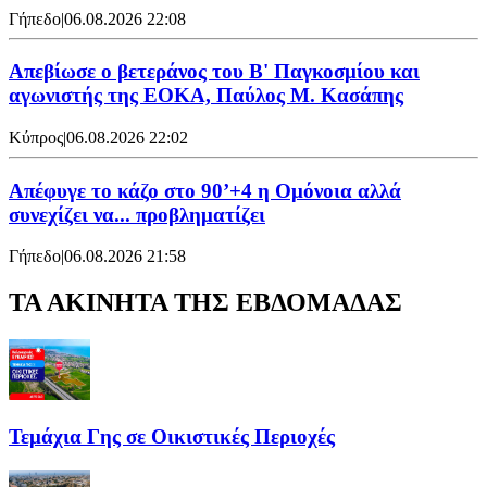
Γήπεδο
|
06.08.2026 22:08
Απεβίωσε ο βετεράνος του Β' Παγκοσμίου και
αγωνιστής της ΕΟΚΑ, Παύλος Μ. Κασάπης
Κύπρος
|
06.08.2026 22:02
Απέφυγε το κάζο στο 90’+4 η Ομόνοια αλλά
συνεχίζει να... προβληματίζει
Γήπεδο
|
06.08.2026 21:58
ΤΑ ΑΚΙΝΗΤΑ ΤΗΣ ΕΒΔΟΜΑΔΑΣ
Τεμάχια Γης σε Οικιστικές Περιοχές