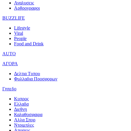
Αναλυσεις
Αρθρογραφοι
BUZZLIFE
Lifestyle
Viral
People
Food and Drink
AUTO
ΑΓΟΡΑ
Δελτια Τυπου
Φυλλαδια Προσφορων
Γηπεδο
Κυπρος
Ελλαδα
Διεθνη
Καλαθοσφαιρα
Αλλα Σπορ
Ντριμπλες
Αποψεις