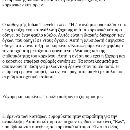
καρκινικών κυττάρων.
Ο καθηγητής Johan Thevelein λέει: "Η έρευνά μας αποκαλύπτει το
πώς η αυξημένη κατανάλωση ζάχαρης από τα καρκινικά κύτταρα
οδηγεί σε έναν φαύλο κύκλο. Αυτός είναι η διαρκής διέγερση των
όγκων που οδηγεί σε νέους όγκους. Αυτή η αλυσιδωτή διεργασία
οδηγεί στην ανάπτυξη του καρκίνου. Καταφέραμε να εξηγήσουμε
την συσχέτιση μεταξύ του φαινομένου Warburg και της
επιθετικότητας του καρκίνου. Αυτή η σχέση που έχει η ζάχαρη και
ο καρκίνος επιφέρει σοβαρές συνέπειες. Τα αποτελέσματά μας
αποτελούν τη βάση για μελλοντική έρευνα στον τομέα αυτό. Η
επόμενη έρευνα μπορεί, πλέον, να πραγματοποιηθεί με πολύ πιο
ακριβή και σχετική εστίαση”.
Ζάχαρη και καρκίνος: Τι ρόλο παίζουν οι ζυμομύκητες
Η έρευνα των κυττάρων ζυμομύκητα ήταν απαραίτητη για την
ανακάλυψη. Αυτά τα κύτταρα περιέχουν τις ίδιες πρωτεΐνες “Ras”,
που βρίσκονται συνήθως σε καρκινικά κύτταρα. Είναι το είδος