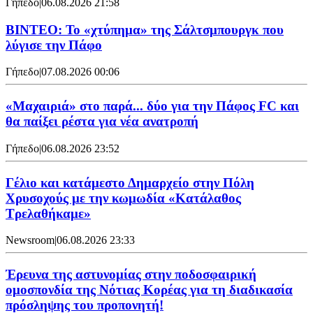
Γήπεδο
|
06.08.2026 21:58
ΒΙΝΤΕΟ: Το «χτύπημα» της Σάλτσμπουργκ που
λύγισε την Πάφο
Γήπεδο
|
07.08.2026 00:06
«Μαχαιριά» στο παρά... δύο για την Πάφος FC και
θα παίξει ρέστα για νέα ανατροπή
Γήπεδο
|
06.08.2026 23:52
Γέλιο και κατάμεστο Δημαρχείο στην Πόλη
Χρυσοχούς με την κωμωδία «Κατάλαθος
Τρελαθήκαμε»
Newsroom
|
06.08.2026 23:33
Έρευνα της αστυνομίας στην ποδοσφαιρική
ομοσπονδία της Νότιας Κορέας για τη διαδικασία
πρόσληψης του προπονητή!