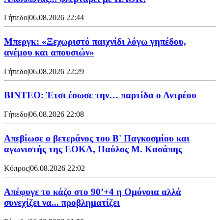
Γήπεδο
|
06.08.2026 22:44
Μπεργκ: «Ξεχωριστό παιχνίδι λόγω γηπέδου,
ανέμου και απουσιών»
Γήπεδο
|
06.08.2026 22:29
ΒΙΝΤΕΟ: Έτσι έσωσε την… παρτίδα ο Αντρέου
Γήπεδο
|
06.08.2026 22:08
Απεβίωσε ο βετεράνος του Β' Παγκοσμίου και
αγωνιστής της ΕΟΚΑ, Παύλος Μ. Κασάπης
Κύπρος
|
06.08.2026 22:02
Απέφυγε το κάζο στο 90’+4 η Ομόνοια αλλά
συνεχίζει να... προβληματίζει