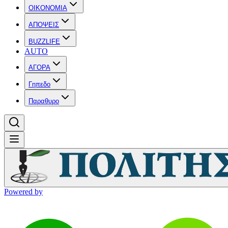
OIKONOMIA
ΑΠΟΨΕΙΣ
BUZZLIFE
AUTO
ΑΓΟΡΑ
Γηπεδο
Παραθυρο
Powered by