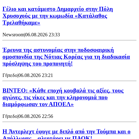
Γέλιο και κατάμεστο Δημαρχείο στην Πόλη
Χρυσοχούς με την κωμωδία «Κατάλαθος
Τρελαθήκαμε»
Newsroom
|
06.08.2026 23:33
Έρευνα της αστυνομίας στην ποδοσφαιρική
ομοσπονδία της Νότιας Κορέας για τη διαδικασία
πρόσληψης του προπονητή!
Γήπεδο
|
06.08.2026 23:21
ΒΙΝΤΕΟ: «Κάθε εποχή κουβαλά τις αξίες, τους
αγώνες, τις νίκες και την κληρονομιά που
διαμόρφωσαν τον ΑΠΟΕΛ»
Γήπεδο
|
06.08.2026 22:56
H Άντερλεχτ έφυγε με διπλό από την Τούμπα και ο
Απόλλωνας... φλερτάρει με ΠΑΟΚ!