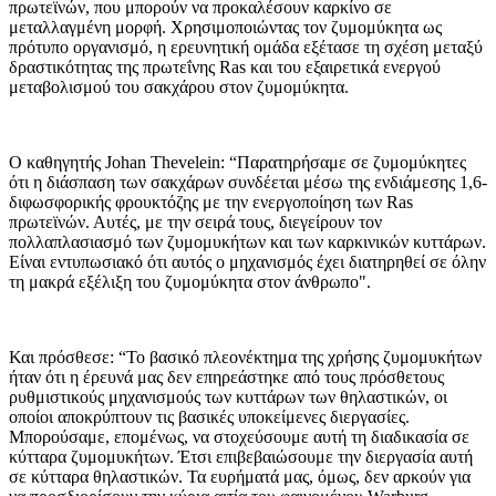
πρωτεϊνών, που μπορούν να προκαλέσουν καρκίνο σε
μεταλλαγμένη μορφή. Χρησιμοποιώντας τον ζυμομύκητα ως
πρότυπο οργανισμό, η ερευνητική ομάδα εξέτασε τη σχέση μεταξύ
δραστικότητας της πρωτεΐνης Ras και του εξαιρετικά ενεργού
μεταβολισμού του σακχάρου στον ζυμομύκητα.
Ο καθηγητής Johan Thevelein: “Παρατηρήσαμε σε ζυμομύκητες
ότι η διάσπαση των σακχάρων συνδέεται μέσω της ενδιάμεσης 1,6-
διφωσφορικής φρουκτόζης με την ενεργοποίηση των Ras
πρωτεϊνών. Αυτές, με την σειρά τους, διεγείρουν τον
πολλαπλασιασμό των ζυμομυκήτων και των καρκινικών κυττάρων.
Είναι εντυπωσιακό ότι αυτός ο μηχανισμός έχει διατηρηθεί σε όλην
τη μακρά εξέλιξη του ζυμομύκητα στον άνθρωπο".
Και πρόσθεσε: “Το βασικό πλεονέκτημα της χρήσης ζυμομυκήτων
ήταν ότι η έρευνά μας δεν επηρεάστηκε από τους πρόσθετους
ρυθμιστικούς μηχανισμούς των κυττάρων των θηλαστικών, οι
οποίοι αποκρύπτουν τις βασικές υποκείμενες διεργασίες.
Μπορούσαμε, επομένως, να στοχεύσουμε αυτή τη διαδικασία σε
κύτταρα ζυμομυκήτων. Έτσι επιβεβαιώσουμε την διεργασία αυτή
σε κύτταρα θηλαστικών. Τα ευρήματά μας, όμως, δεν αρκούν για