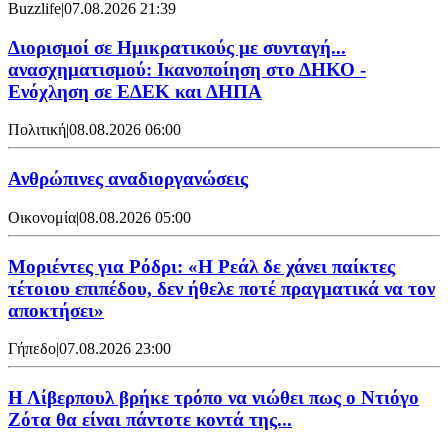
Buzzlife
|
07.08.2026 21:39
Διορισμοί σε Ημικρατικούς με συνταγή...
ανασχηματισμού: Ικανοποίηση στο ΔΗΚΟ -
Ενόχληση σε ΕΔΕΚ και ΔΗΠΑ
Πολιτική
|
08.08.2026 06:00
Ανθρώπινες αναδιοργανώσεις
Οικονομία
|
08.08.2026 05:00
Μοριέντες για Ρόδρι: «Η Ρεάλ δε χάνει παίκτες
τέτοιου επιπέδου, δεν ήθελε ποτέ πραγματικά να τον
αποκτήσει»
Γήπεδο
|
07.08.2026 23:00
Η Λίβερπουλ βρήκε τρόπο να νιώθει πως ο Ντιόγο
Ζότα θα είναι πάντοτε κοντά της...