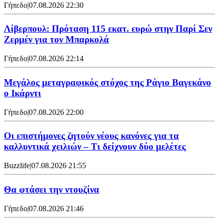
Γήπεδο
|
07.08.2026 22:30
Λίβερπουλ: Πρόταση 115 εκατ. ευρώ στην Παρί Σεν
Ζερμέν για τον Μπαρκολά
Γήπεδο
|
07.08.2026 22:14
Μεγάλος μεταγραφικός στόχος της Ράγιο Βαγεκάνο
ο Ικάρντι
Γήπεδο
|
07.08.2026 22:00
Οι επιστήμονες ζητούν νέους κανόνες για τα
καλλυντικά χειλιών – Τι δείχνουν δύο μελέτες
Buzzlife
|
07.08.2026 21:55
Θα φτάσει την ντουζίνα
Γήπεδο
|
07.08.2026 21:46