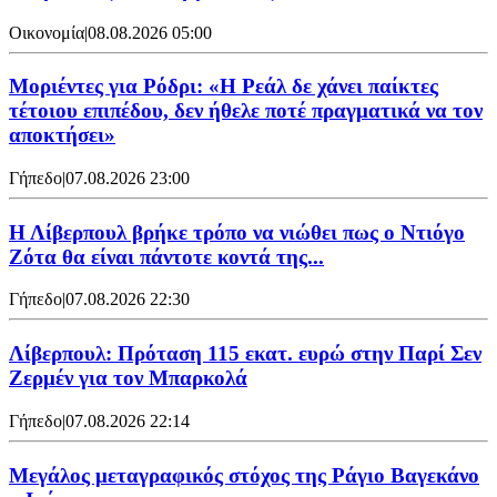
Οικονομία
|
08.08.2026 05:00
Μοριέντες για Ρόδρι: «Η Ρεάλ δε χάνει παίκτες
τέτοιου επιπέδου, δεν ήθελε ποτέ πραγματικά να τον
αποκτήσει»
Γήπεδο
|
07.08.2026 23:00
Η Λίβερπουλ βρήκε τρόπο να νιώθει πως ο Ντιόγο
Ζότα θα είναι πάντοτε κοντά της...
Γήπεδο
|
07.08.2026 22:30
Λίβερπουλ: Πρόταση 115 εκατ. ευρώ στην Παρί Σεν
Ζερμέν για τον Μπαρκολά
Γήπεδο
|
07.08.2026 22:14
Μεγάλος μεταγραφικός στόχος της Ράγιο Βαγεκάνο