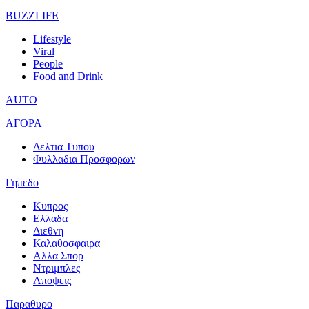
BUZZLIFE
Lifestyle
Viral
People
Food and Drink
AUTO
ΑΓΟΡΑ
Δελτια Τυπου
Φυλλαδια Προσφορων
Γηπεδο
Κυπρος
Ελλαδα
Διεθνη
Καλαθοσφαιρα
Αλλα Σπορ
Ντριμπλες
Αποψεις
Παραθυρο