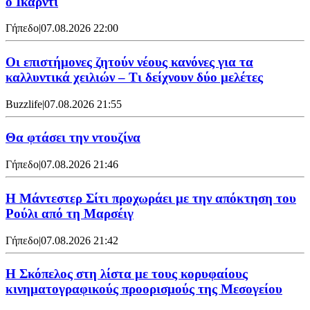
ο Ικάρντι
Γήπεδο
|
07.08.2026 22:00
Οι επιστήμονες ζητούν νέους κανόνες για τα
καλλυντικά χειλιών – Τι δείχνουν δύο μελέτες
Buzzlife
|
07.08.2026 21:55
Θα φτάσει την ντουζίνα
Γήπεδο
|
07.08.2026 21:46
Η Μάντεστερ Σίτι προχωράει με την απόκτηση του
Ρούλι από τη Μαρσέιγ
Γήπεδο
|
07.08.2026 21:42
Η Σκόπελος στη λίστα με τους κορυφαίους
κινηματογραφικούς προορισμούς της Μεσογείου