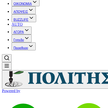
OIKONOMIA
ΑΠΟΨΕΙΣ
BUZZLIFE
AUTO
ΑΓΟΡΑ
Γηπεδο
Παραθυρο
Powered by