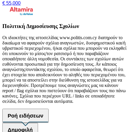
€ 55,000
Πολιτική Δημοσίευσης Σχολίων
Οι ιδιοκτήτες της ιστοσελίδας www.politis.com.cy διατηρούν το
δικαίωμα να αφαιρούν σχόλια αναγνωστών, δυσφημιστικού και/ή
υβριστικού περιεχομένου, ή/και σχόλια που μπορούν να εκληφθεί
ότι υποκινούν το μίσος/τον ρατσισμό ή που παραβιάζουν
οποιαδήποτε άλλη νομοθεσία. Οι συντάκτες των σχολίων αυτών
ευθύνονται προσωπικά για την δημοσίευση τους. Αν κάποιος
αναγνώστης/συντάκτης σχολίου, το οποίο αφαιρείται, θεωρεί ότι
έχει στοιχεία που αποδεικνύουν το αληθές του περιεχομένου του,
μπορεί να τα αποστείλει στην διεύθυνση της ιστοσελίδας για να
διερευνηθούν. Προτρέπουμε τους αναγνώστες μας να κάνουν
report / flag σχόλια που πιστεύουν ότι παραβιάζουν τους πιο πάνω
κανόνες. Σχόλια που περιέχουν URL / links σε οποιαδήποτε
σελίδα, δεν δημοσιεύονται αυτόματα.
Ροή ειδήσεων
Δημοφιλή