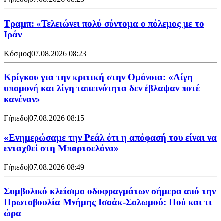
Τραμπ: «Τελειώνει πολύ σύντομα ο πόλεμος με το
Ιράν
Κόσμος
|
07.08.2026 08:23
Κρίγκου για την κριτική στην Ομόνοια: «Λίγη
υπομονή και λίγη ταπεινότητα δεν έβλαψαν ποτέ
κανέναν»
Γήπεδο
|
07.08.2026 08:15
«Ενημερώσαμε την Ρεάλ ότι η απόφασή του είναι να
ενταχθεί στη Μπαρτσελόνα»
Γήπεδο
|
07.08.2026 08:49
Συμβολικό κλείσιμο οδοφραγμάτων σήμερα από την
Πρωτοβουλία Μνήμης Ισαάκ-Σολωμού: Πού και τι
ώρα