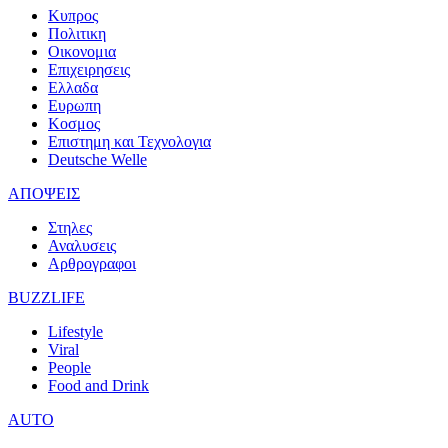
Κυπρος
Πολιτικη
Οικονομια
Επιχειρησεις
Ελλαδα
Ευρωπη
Κοσμος
Επιστημη και Τεχνολογια
Deutsche Welle
ΑΠΟΨΕΙΣ
Στηλες
Αναλυσεις
Αρθρογραφοι
BUZZLIFE
Lifestyle
Viral
People
Food and Drink
AUTO