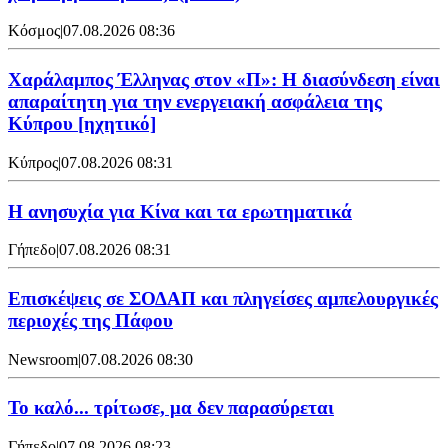
Κόσμος
|
07.08.2026 08:36
Χαράλαμπος Έλληνας στον «Π»: Η διασύνδεση είναι
απαραίτητη για την ενεργειακή ασφάλεια της
Κύπρου [ηχητικό]
Κύπρος
|
07.08.2026 08:31
Η ανησυχία για Κίνα και τα ερωτηματικά
Γήπεδο
|
07.08.2026 08:31
Επισκέψεις σε ΣΟΔΑΠ και πληγείσες αμπελουργικές
περιοχές της Πάφου
Newsroom
|
07.08.2026 08:30
Το καλό... τρίτωσε, μα δεν παρασύρεται
Γήπεδο
|
07.08.2026 08:23