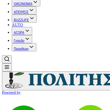
OIKONOMIA
ΑΠΟΨΕΙΣ
BUZZLIFE
AUTO
ΑΓΟΡΑ
Γηπεδο
Παραθυρο
Powered by