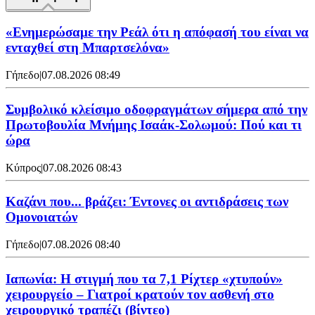
«Ενημερώσαμε την Ρεάλ ότι η απόφασή του είναι να
ενταχθεί στη Μπαρτσελόνα»
Γήπεδο
|
07.08.2026 08:49
Συμβολικό κλείσιμο οδοφραγμάτων σήμερα από την
Πρωτοβουλία Μνήμης Ισαάκ-Σολωμού: Πού και τι
ώρα
Κύπρος
|
07.08.2026 08:43
Καζάνι που... βράζει: Έντονες οι αντιδράσεις των
Ομονοιατών
Γήπεδο
|
07.08.2026 08:40
Ιαπωνία: Η στιγμή που τα 7,1 Ρίχτερ «χτυπούν»
χειρουργείο – Γιατροί κρατούν τον ασθενή στο
χειρουργικό τραπέζι (βίντεο)