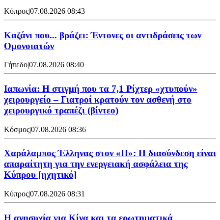
Κύπρος
|
07.08.2026 08:43
Καζάνι που... βράζει: Έντονες οι αντιδράσεις των
Ομονοιατών
Γήπεδο
|
07.08.2026 08:40
Ιαπωνία: Η στιγμή που τα 7,1 Ρίχτερ «χτυπούν»
χειρουργείο – Γιατροί κρατούν τον ασθενή στο
χειρουργικό τραπέζι (βίντεο)
Κόσμος
|
07.08.2026 08:36
Χαράλαμπος Έλληνας στον «Π»: Η διασύνδεση είναι
απαραίτητη για την ενεργειακή ασφάλεια της
Κύπρου [ηχητικό]
Κύπρος
|
07.08.2026 08:31
Η ανησυχία για Κίνα και τα ερωτηματικά