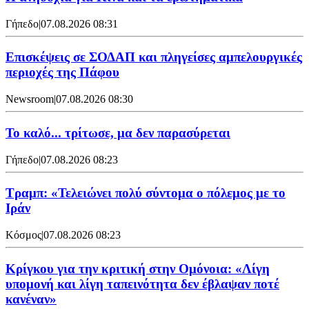
Γήπεδο
|
07.08.2026 08:31
Επισκέψεις σε ΣΟΔΑΠ και πληγείσες αμπελουργικές
περιοχές της Πάφου
Newsroom
|
07.08.2026 08:30
Το καλό... τρίτωσε, μα δεν παρασύρεται
Γήπεδο
|
07.08.2026 08:23
Τραμπ: «Τελειώνει πολύ σύντομα ο πόλεμος με το
Ιράν
Κόσμος
|
07.08.2026 08:23
Κρίγκου για την κριτική στην Ομόνοια: «Λίγη
υπομονή και λίγη ταπεινότητα δεν έβλαψαν ποτέ
κανέναν»