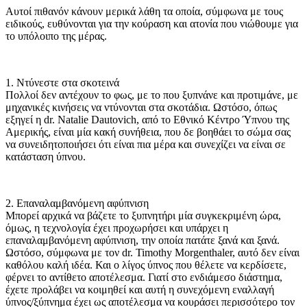
Αυτoί πιθανόν κάνουν μερικά λάθη τα οποία, σύμφωνα με τους
ειδικούς, ευθύνονται για την κούραση και ατονία που νιώθουμε για
το υπόλοιπο της μέρας.
1. Ντύνεστε στα σκοτεινά
Πολλοί δεν αντέχουν το φως, με το που ξυπνάνε και προτιμάνε, με
μηχανικές κινήσεις να ντύνονται στα σκοτάδια. Ωστόσο, όπως
εξηγεί η dr. Natalie Dautovich, από το Εθνικό Κέντρο Ύπνου της
Αμερικής, είναι μία κακή συνήθεια, που δε βοηθάει το σώμα σας
να συνειδητοποιήσει ότι είναι πια μέρα και συνεχίζει να είναι σε
κατάσταση ύπνου.
2. Επαναλαμβανόμενη αφύπνιση
Μπορεί αρχικά να βάζετε το ξυπνητήρι μία συγκεκριμένη ώρα,
όμως, η τεχνολογία έχει προχωρήσει και υπάρχει η
επαναλαμβανόμενη αφύπνιση, την οποία πατάτε ξανά και ξανά.
Ωστόσο, σύμφωνα με τον dr. Timothy Morgenthaler, αυτό δεν είναι
καθόλου καλή ιδέα. Και ο λίγος ύπνος που θέλετε να κερδίσετε,
φέρνει το αντίθετο αποτέλεσμα. Γιατί στο ενδιάμεσο διάστημα,
έχετε προλάβει να κοιμηθεί και αυτή η συνεχόμενη εναλλαγή
ύπνος/ξύπνημα έχει ως αποτέλεσμα να κουράσει περισσότερο τον