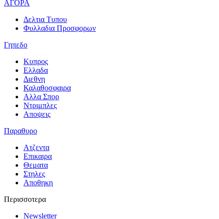
ΑΓΟΡΑ
Δελτια Τυπου
Φυλλαδια Προσφορων
Γηπεδο
Κυπρος
Ελλαδα
Διεθνη
Καλαθοσφαιρα
Αλλα Σπορ
Ντριμπλες
Αποψεις
Παραθυρο
Ατζεντα
Επικαιρα
Θεματα
Στηλες
Αποθηκη
Περισσοτερα
Newsletter