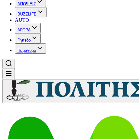
ΑΠΟΨΕΙΣ
BUZZLIFE
AUTO
ΑΓΟΡΑ
Γηπεδο
Παραθυρο