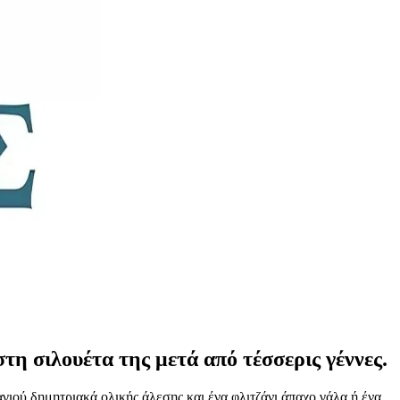
τη σιλουέτα της μετά από τέσσερις γέννες.
αγιού δημητριακά ολικής άλεσης και ένα φλιτζάνι άπαχο γάλα ή ένα