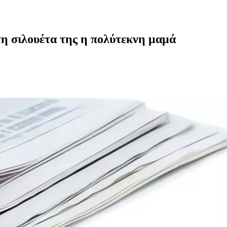
η σιλουέτα της η πολύτεκνη μαμά