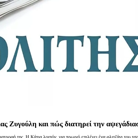
ιας Ζυγούλη και πώς διατηρεί την αψεγάδιασ
ατροφή της. Η Κάτια λοιπόν, για πρωινό επιλέγει ένα φλιτζάνι του τσ