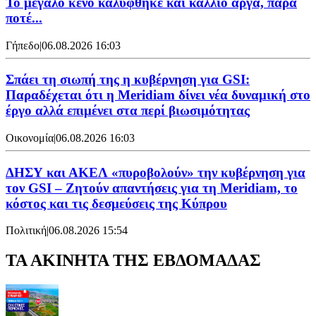
Το μεγάλο κενό καλύφθηκε και κάλλιο αργά, παρά
ποτέ...
Γήπεδο
|
06.08.2026 16:03
Σπάει τη σιωπή της η κυβέρνηση για GSI:
Παραδέχεται ότι η Meridiam δίνει νέα δυναμική στο
έργο αλλά επιμένει στα περί βιωσιμότητας
Οικονομία
|
06.08.2026 16:03
ΔΗΣΥ και ΑΚΕΛ «πυροβολούν» την κυβέρνηση για
τον GSI – Ζητούν απαντήσεις για τη Meridiam, το
κόστος και τις δεσμεύσεις της Κύπρου
Πολιτική
|
06.08.2026 15:54
ΤΑ ΑΚΙΝΗΤΑ ΤΗΣ ΕΒΔΟΜΑΔΑΣ