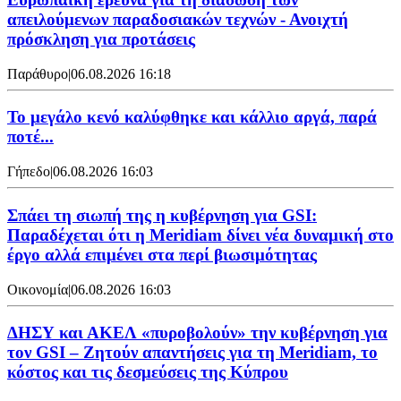
απειλούμενων παραδοσιακών τεχνών - Ανοιχτή
πρόσκληση για προτάσεις
Παράθυρο
|
06.08.2026 16:18
Το μεγάλο κενό καλύφθηκε και κάλλιο αργά, παρά
ποτέ...
Γήπεδο
|
06.08.2026 16:03
Σπάει τη σιωπή της η κυβέρνηση για GSI:
Παραδέχεται ότι η Meridiam δίνει νέα δυναμική στο
έργο αλλά επιμένει στα περί βιωσιμότητας
Οικονομία
|
06.08.2026 16:03
ΔΗΣΥ και ΑΚΕΛ «πυροβολούν» την κυβέρνηση για
τον GSI – Ζητούν απαντήσεις για τη Meridiam, το
κόστος και τις δεσμεύσεις της Κύπρου