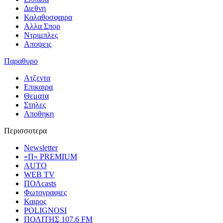
Διεθνη
Καλαθοσφαιρα
Αλλα Σπορ
Ντριμπλες
Αποψεις
Παραθυρο
Ατζεντα
Επικαιρα
Θεματα
Στηλες
Αποθηκη
Περισσοτερα
Newsletter
«Π» PREMIUM
AUTO
WEB TV
ΠΟΛcasts
Φωτογραφιες
Καιρος
POLIGNOSI
ΠΟΛΙΤΗΣ 107.6 FM