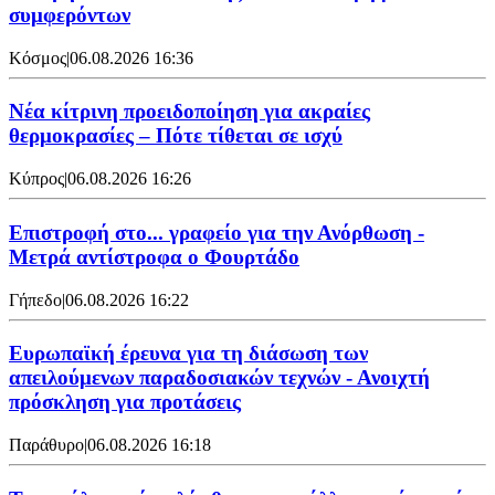
συμφερόντων
Κόσμος
|
06.08.2026 16:36
Νέα κίτρινη προειδοποίηση για ακραίες
θερμοκρασίες – Πότε τίθεται σε ισχύ
Κύπρος
|
06.08.2026 16:26
Επιστροφή στο... γραφείο για την Ανόρθωση -
Μετρά αντίστροφα ο Φουρτάδο
Γήπεδο
|
06.08.2026 16:22
Ευρωπαϊκή έρευνα για τη διάσωση των
απειλούμενων παραδοσιακών τεχνών - Ανοιχτή
πρόσκληση για προτάσεις
Παράθυρο
|
06.08.2026 16:18