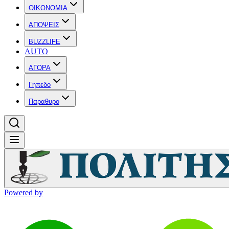
OIKONOMIA
ΑΠΟΨΕΙΣ
BUZZLIFE
AUTO
ΑΓΟΡΑ
Γηπεδο
Παραθυρο
Powered by