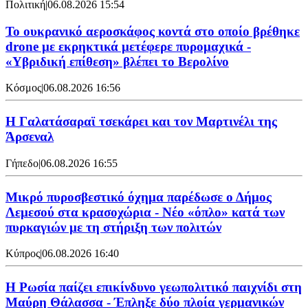
Πολιτική
|
06.08.2026 15:54
Το ουκρανικό αεροσκάφος κοντά στο οποίο βρέθηκε
drone με εκρηκτικά μετέφερε πυρομαχικά -
«Υβριδική επίθεση» βλέπει το Βερολίνο
Κόσμος
|
06.08.2026 16:56
H Γαλατάσαραϊ τσεκάρει και τον Μαρτινέλι της
Άρσεναλ
Γήπεδο
|
06.08.2026 16:55
Μικρό πυροσβεστικό όχημα παρέδωσε ο Δήμος
Λεμεσού στα κρασοχώρια - Νέο «όπλο» κατά των
πυρκαγιών με τη στήριξη των πολιτών
Κύπρος
|
06.08.2026 16:40
Η Ρωσία παίζει επικίνδυνο γεωπολιτικό παιχνίδι στη
Μαύρη Θάλασσα - Έπληξε δύο πλοία γερμανικών