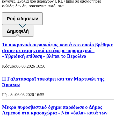
κανόνες. Σχόλια που περιέχουν URL / links σε οποιαδήποτε
σελίδα, δεν δημοσιεύονται αυτόματα.
Ροή ειδήσεων
Δημοφιλή
Το ουκρανικό αεροσκάφος κοντά στο οποίο βρέθηκε
drone με εκρηκτικά μετέφερε πυρομαχικά -
«Υβριδική επίθεση» βλέπει το Βερολίνο
Κόσμος
|
06.08.2026 16:56
H Γαλατάσαραϊ τσεκάρει και τον Μαρτινέλι της
Άρσεναλ
Γήπεδο
|
06.08.2026 16:55
Μικρό πυροσβεστικό όχημα παρέδωσε ο Δήμος
Λεμεσού στα κρασοχώρια - Νέο «όπλο» κατά των