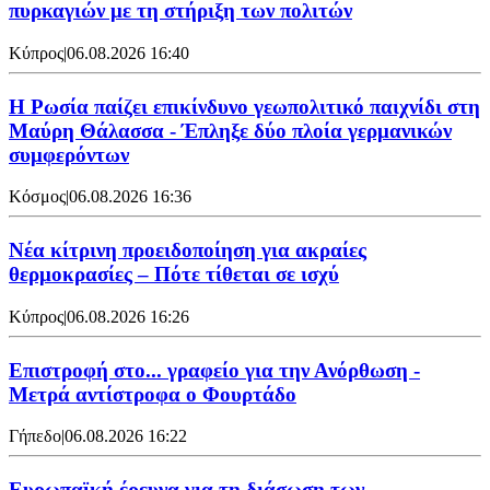
πυρκαγιών με τη στήριξη των πολιτών
Κύπρος
|
06.08.2026 16:40
Η Ρωσία παίζει επικίνδυνο γεωπολιτικό παιχνίδι στη
Μαύρη Θάλασσα - Έπληξε δύο πλοία γερμανικών
συμφερόντων
Κόσμος
|
06.08.2026 16:36
Νέα κίτρινη προειδοποίηση για ακραίες
θερμοκρασίες – Πότε τίθεται σε ισχύ
Κύπρος
|
06.08.2026 16:26
Επιστροφή στο... γραφείο για την Ανόρθωση -
Μετρά αντίστροφα ο Φουρτάδο
Γήπεδο
|
06.08.2026 16:22
Ευρωπαϊκή έρευνα για τη διάσωση των