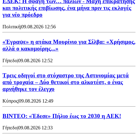
ΕΔΕΚ: Η σφαγή των… παλιών - Μάχη επικράτησης
και πολιτικής επιβίωσης, ένα μήνα πριν τις εκλογές
για νέο πρόεδρο
Πολιτική
|
09.08.2026 12:56
«Έγραψε» η ατάκα Μουρίνιο για Σίλβα: «Χρήσιμος,
αλλά ο κακομοίρης...»
Γήπεδο
|
09.08.2026 12:52
Τρεις οδηγοί στο στόχαστρο της Αστυνομίας μετά
από τροχαία – Δύο θετικοί στο αλκοτέστ, ο ένας
αρνήθηκε τον έλεγχο
Κύπρος
|
09.08.2026 12:49
ΒΙΝΤΕΟ: «Έδεσε» Πήλιο έως το 2030 η ΑΕΚ!
Γήπεδο
|
09.08.2026 12:33