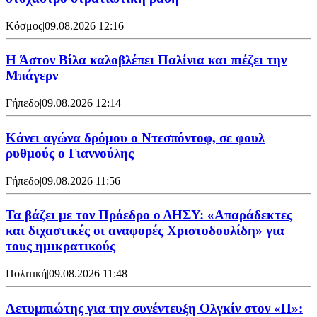
Κόσμος
|
09.08.2026 12:16
Η Άστον Βίλα καλοβλέπει Παλίνια και πιέζει την
Μπάγερν
Γήπεδο
|
09.08.2026 12:14
Kάνει αγώνα δρόμου ο Ντεσπόντοφ, σε φουλ
ρυθμούς ο Γιαννούλης
Γήπεδο
|
09.08.2026 11:56
Τα βάζει με τον Πρόεδρο ο ΔΗΣΥ: «Απαράδεκτες
και διχαστικές οι αναφορές Χριστοδουλίδη» για
τους ημικρατικούς
Πολιτική
|
09.08.2026 11:48
Λετυμπιώτης για την συνέντευξη Ολγκίν στον «Π»: