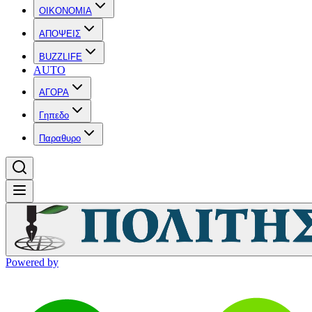
OIKONOMIA
ΑΠΟΨΕΙΣ
BUZZLIFE
AUTO
ΑΓΟΡΑ
Γηπεδο
Παραθυρο
Powered by