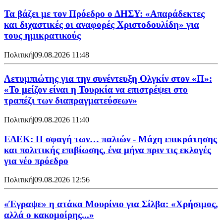
Τα βάζει με τον Πρόεδρο ο ΔΗΣΥ: «Απαράδεκτες
και διχαστικές οι αναφορές Χριστοδουλίδη» για
τους ημικρατικούς
Πολιτική
|
09.08.2026 11:48
Λετυμπιώτης για την συνέντευξη Ολγκίν στον «Π»:
«Το μείζον είναι η Τουρκία να επιστρέψει στο
τραπέζι των διαπραγματεύσεων»
Πολιτική
|
09.08.2026 11:40
ΕΔΕΚ: Η σφαγή των… παλιών - Μάχη επικράτησης
και πολιτικής επιβίωσης, ένα μήνα πριν τις εκλογές
για νέο πρόεδρο
Πολιτική
|
09.08.2026 12:56
«Έγραψε» η ατάκα Μουρίνιο για Σίλβα: «Χρήσιμος,
αλλά ο κακομοίρης...»