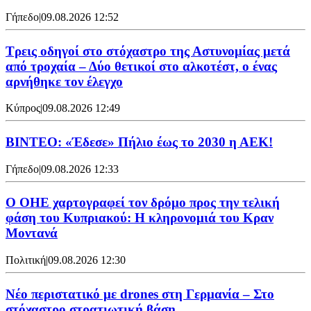
Γήπεδο
|
09.08.2026 12:52
Τρεις οδηγοί στο στόχαστρο της Αστυνομίας μετά
από τροχαία – Δύο θετικοί στο αλκοτέστ, ο ένας
αρνήθηκε τον έλεγχο
Κύπρος
|
09.08.2026 12:49
ΒΙΝΤΕΟ: «Έδεσε» Πήλιο έως το 2030 η ΑΕΚ!
Γήπεδο
|
09.08.2026 12:33
Ο ΟΗΕ χαρτογραφεί τον δρόμο προς την τελική
φάση του Κυπριακού: Η κληρονομιά του Κραν
Μοντανά
Πολιτική
|
09.08.2026 12:30
Νέο περιστατικό με drones στη Γερμανία – Στο
στόχαστρο στρατιωτική βάση