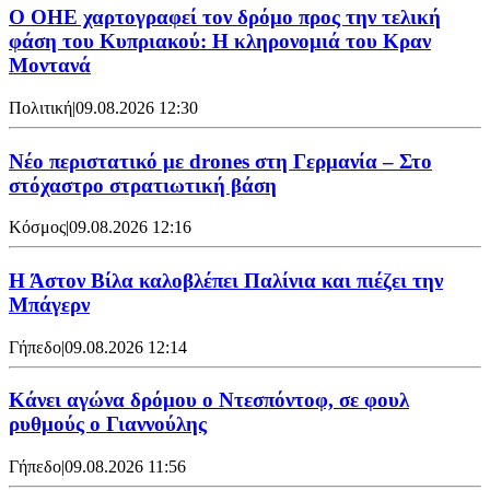
Ο ΟΗΕ χαρτογραφεί τον δρόμο προς την τελική
φάση του Κυπριακού: Η κληρονομιά του Κραν
Μοντανά
Πολιτική
|
09.08.2026 12:30
Νέο περιστατικό με drones στη Γερμανία – Στο
στόχαστρο στρατιωτική βάση
Κόσμος
|
09.08.2026 12:16
Η Άστον Βίλα καλοβλέπει Παλίνια και πιέζει την
Μπάγερν
Γήπεδο
|
09.08.2026 12:14
Kάνει αγώνα δρόμου ο Ντεσπόντοφ, σε φουλ
ρυθμούς ο Γιαννούλης
Γήπεδο
|
09.08.2026 11:56