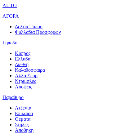
AUTO
ΑΓΟΡΑ
Δελτια Τυπου
Φυλλαδια Προσφορων
Γηπεδο
Κυπρος
Ελλαδα
Διεθνη
Καλαθοσφαιρα
Αλλα Σπορ
Ντριμπλες
Αποψεις
Παραθυρο
Ατζεντα
Επικαιρα
Θεματα
Στηλες
Αποθηκη