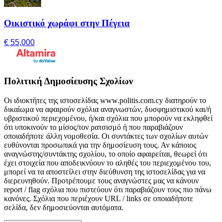
Οικιστικό χωράφι στην Πέγεια
€ 55,000
Πολιτική Δημοσίευσης Σχολίων
Οι ιδιοκτήτες της ιστοσελίδας www.politis.com.cy διατηρούν το
δικαίωμα να αφαιρούν σχόλια αναγνωστών, δυσφημιστικού και/ή
υβριστικού περιεχομένου, ή/και σχόλια που μπορούν να εκληφθεί
ότι υποκινούν το μίσος/τον ρατσισμό ή που παραβιάζουν
οποιαδήποτε άλλη νομοθεσία. Οι συντάκτες των σχολίων αυτών
ευθύνονται προσωπικά για την δημοσίευση τους. Αν κάποιος
αναγνώστης/συντάκτης σχολίου, το οποίο αφαιρείται, θεωρεί ότι
έχει στοιχεία που αποδεικνύουν το αληθές του περιεχομένου του,
μπορεί να τα αποστείλει στην διεύθυνση της ιστοσελίδας για να
διερευνηθούν. Προτρέπουμε τους αναγνώστες μας να κάνουν
report / flag σχόλια που πιστεύουν ότι παραβιάζουν τους πιο πάνω
κανόνες. Σχόλια που περιέχουν URL / links σε οποιαδήποτε
σελίδα, δεν δημοσιεύονται αυτόματα.