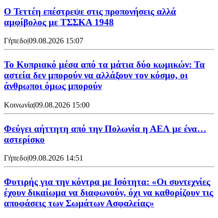
Ο Τεττέη επέστρεψε στις προπονήσεις αλλά
αμφίβολος με ΤΣΣΚΑ 1948
Γήπεδο
|
09.08.2026 15:07
Το Κυπριακό μέσα από τα μάτια δύο κωμικών: Τα
αστεία δεν μπορούν να αλλάξουν τον κόσμο, οι
άνθρωποι όμως μπορούν
Κοινωνία
|
09.08.2026 15:00
Φεύγει αήττητη από την Πολωνία η ΑΕΛ με ένα…
αστερίσκο
Γήπεδο
|
09.08.2026 14:51
Φυτιρής για την κόντρα με Ισότητα: «Οι συντεχνίες
έχουν δικαίωμα να διαφωνούν, όχι να καθορίζουν τις
αποφάσεις των Σωμάτων Ασφαλείας»