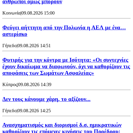
άνθρωποι όμως μπορούν
Κοινωνία
|
09.08.2026 15:00
Φεύγει αήττητη από την Πολωνία η ΑΕΛ με ένα…
αστερίσκο
Γήπεδο
|
09.08.2026 14:51
Φυτιρής για την κόντρα με Ισότητα: «Οι συντεχνίες
έχουν δικαίωμα να διαφωνούν, όχι να καθορίζουν τις
αποφάσεις των Σωμάτων Ασφαλείας»
Κύπρος
|
09.08.2026 14:39
Δεν τους κάνουμε χάρη, το αξίζουν...
Γήπεδο
|
09.08.2026 14:25
Ανασχηματισμός και διορισμοί δ.σ. ημικρατικών
καθορίζουν τις επόμενες κινήσεις του Προέδρου: