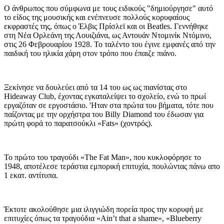
Ο άνθρωπος που σύμφωνα με τους ειδικούς "δημιούργησε" αυτό
το είδος της μουσικής και ενέπνευσε πολλούς κορυφαίους
εκφραστές της, όπως ο Έλβις Πρίσλεϊ και οι Beatles. Γεννήθηκε
στη Νέα Ορλεάνη της Λουιζιάνα, ως Αντουάν Ντομινίκ Ντόμινο,
στις 26 Φεβρουαρίου 1928. Το ταλέντο του έγινε εμφανές από την
παιδική του ηλικία χάρη στον τρόπο που έπαιζε πιάνο.
Ξεκίνησε να δουλεύει από τα 14 του ως ως πιανίστας στο
Hideaway Club, έχοντας εγκαταλείψει το σχολείο, ενώ το πρωί
εργαζόταν σε εργοστάσιο. 'Ηταν στα πρώτα του βήματα, τότε που
παίζοντας με την ορχήστρα του Billy Diamond του έδωσαν για
πρώτη φορά το παρατσούκλι «Fats» (χοντρός).
Το πρώτο του τραγούδι «The Fat Man», που κυκλοφόρησε το
1948, αποτέλεσε τεράστια εμπορική επιτυχία, πουλώντας πάνω απο
1 εκατ. αντίτυπα.
Έκτοτε ακολούθησε μια ιλιγγιώδη πορεία προς την κορυφή με
επιτυχίες όπως τα τραγούδια «Ain’t that a shame», «Blueberry