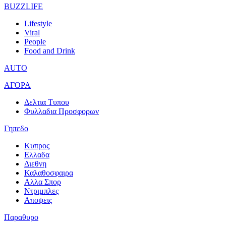
BUZZLIFE
Lifestyle
Viral
People
Food and Drink
AUTO
ΑΓΟΡΑ
Δελτια Τυπου
Φυλλαδια Προσφορων
Γηπεδο
Κυπρος
Ελλαδα
Διεθνη
Καλαθοσφαιρα
Αλλα Σπορ
Ντριμπλες
Αποψεις
Παραθυρο