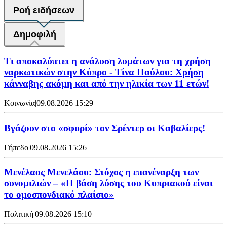
Ροή ειδήσεων
Δημοφιλή
Τι αποκαλύπτει η ανάλυση λυμάτων για τη χρήση
ναρκωτικών στην Κύπρο - Τίνα Παύλου: Χρήση
κάνναβης ακόμη και από την ηλικία των 11 ετών!
Κοινωνία
|
09.08.2026 15:29
Bγάζουν στο «σφυρί» τον Σρέντερ οι Καβαλίερς!
Γήπεδο
|
09.08.2026 15:26
Μενέλαος Μενελάου: Στόχος η επανέναρξη των
συνομιλιών – «Η βάση λύσης του Κυπριακού είναι
το ομοσπονδιακό πλαίσιο»
Πολιτική
|
09.08.2026 15:10