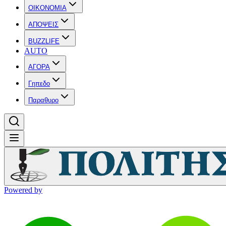
OIKONOMIA
ΑΠΟΨΕΙΣ
BUZZLIFE
AUTO
ΑΓΟΡΑ
Γηπεδο
Παραθυρο
Powered by