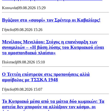
Κοινωνία
|
09.08.2026 15:29
Bγάζουν στο «σφυρί» τον Σρέντερ οι Καβαλίερς!
Γήπεδο
|
09.08.2026 15:26
Μενέλαος Μενελάου: Στόχος η επανέναρξη των
συνομιλιών – «Η βάση λύσης του Κυπριακού είναι
το ομοσπονδιακό πλαίσιο»
Πολιτική
|
09.08.2026 15:10
Ο Τεττέη επέστρεψε στις προπονήσεις αλλά
αμφίβολος με ΤΣΣΚΑ 1948
Γήπεδο
|
09.08.2026 15:07
Το Κυπριακό μέσα από τα μάτια δύο κωμικών: Τα
αστεία δεν μπορούν να αλλάξουν τον κόσμο, οι