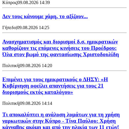
Κύπρος
|
09.08.2026 14:39
Δεν τους κάνουμε χάρη, το αξίζουν...
Γήπεδο
|
09.08.2026 14:25
Ανασχηματισμός και διορισμοί δ.σ. ημικρατικών
καθορίζουν τις επόμενες κινήσεις του Προέδρου:
Όλα στον βωμό της φαντασίωσης Χριστοδουλίδη
Πολιτική
|
09.08.2026 14:20
Επιμένει για τους ημικρατικούς ο ΔΗΣΥ: «Η
Κυβέρνηση οφείλει απαντήσεις για τους 21
διορισμούς εκτός καταλόγου»
Πολιτική
|
09.08.2026 14:14
Τι αποκαλύπτει η ανάλυση λυμάτων για τη χρήση
ναρκωτικών στην Κύπρο - Τίνα Παύλου: Χρήση
κάνναβης ακόμη και από την ηλικία των 11 ετών!