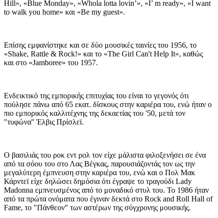
Hill», «Blue Monday», «Whola lotta lovin’», «I’ m ready», «I want
to walk you home» και «Be my guest».
Επίσης εμφανίστηκε και σε δύο μουσικές ταινίες του 1956, το
«Shake, Rattle & Rock!» και το «The Girl Can't Help It», καθώς
και στο «Jamboree» του 1957.
Ενδεικτικό της εμπορικής επιτυχίας του είναι το γεγονός ότι
πούλησε πάνω από 65 εκατ. δίσκους στην καριέρα του, ενώ ήταν ο
πιο εμπορικός καλλιτέχνης της δεκαετίας του '50, μετά τον
"τυφώνα" Έλβις Πρίσλεϊ.
O βασιλιάς του ροκ εντ ρολ τον είχε μάλιστα φιλοξενήσει σε ένα
από τα σόου του στο Λας Βέγκας, παρουσιάζοντάς τον ως την
μεγαλύτερη έμπνευση στην καριέρα του, ενώ και ο Πολ Μακ
Κάρντεϊ είχε δηλώσει δημόσια ότι έγραψε το τραγούδι Lady
Madonna εμπνευσμένος από το μοναδικό στυλ του. Το 1986 ήταν
από τα πρώτα ονόματα που έγιναν δεκτά στο Rock and Roll Hall of
Fame, το "Πάνθεον" των αστέρων της σύγχρονης μουσικής.