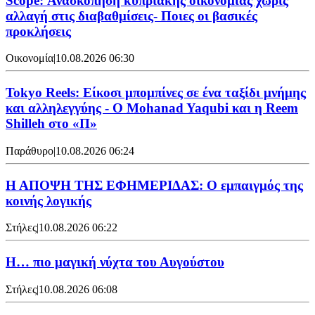
Scope: Ανασκόπηση κυπριακής οικονομίας χωρίς
αλλαγή στις διαβαθμίσεις- Ποιες οι βασικές
προκλήσεις
Οικονομία
|
10.08.2026 06:30
Tokyo Reels: Είκοσι μπομπίνες σε ένα ταξίδι μνήμης
και αλληλεγγύης - Ο Mohanad Yaqubi και η Reem
Shilleh στο «Π»
Παράθυρο
|
10.08.2026 06:24
Η ΑΠΟΨΗ ΤΗΣ ΕΦΗΜΕΡΙΔΑΣ: Ο εμπαιγμός της
κοινής λογικής
Στήλες
|
10.08.2026 06:22
Η… πιο μαγική νύχτα του Αυγούστου
Στήλες
|
10.08.2026 06:08