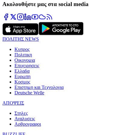
Ακολουθήστε μας στα social media
ΠΟΛΙΤΗΣ NEWS
Κυπρος
Πολιτικη
Οικονομια
Επιχειρησεις
Ελλαδα
Ευρωπη
Κοσμος
Επιστημη και Τεχνολογια
Deutsche Welle
ΑΠΟΨΕΙΣ
Στηλες
Αναλυσεις
Αρθρογραφοι
BUZZLIFE