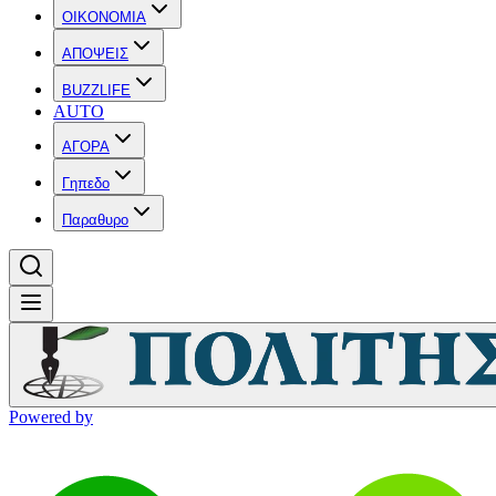
OIKONOMIA
ΑΠΟΨΕΙΣ
BUZZLIFE
AUTO
ΑΓΟΡΑ
Γηπεδο
Παραθυρο
Powered by