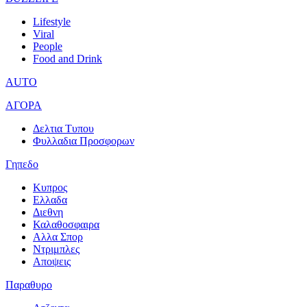
Lifestyle
Viral
People
Food and Drink
AUTO
ΑΓΟΡΑ
Δελτια Τυπου
Φυλλαδια Προσφορων
Γηπεδο
Κυπρος
Ελλαδα
Διεθνη
Καλαθοσφαιρα
Αλλα Σπορ
Ντριμπλες
Αποψεις
Παραθυρο