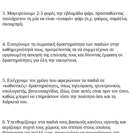
3. Μαγειρεύουμε 2-3 φορές την εβδομάδα ψάρι, προσπαθώντας
τουλάχιστον τη μία να είναι «λιπαρό» ψάρι (π.χ. γαύρος, σαρδέλα,
σκουμπρί).
4. Ενισχύουμε τη σωματική δραστηριότητα των παιδιών στην
καθημερινότητά τους, προτρέποντάς τα να συμμετέχουν σε
οργανωμένη άσκηση της επιλογής τους και δίνοντας έμφαση σε
δραστηριότητες για όλη την οικογένεια.
5. Ελέγχουμε τον χρόνο που αφιερώνουν τα παιδιά σε
«καθιστικές» δραστηριότητες, όπως τηλεόραση, ηλεκτρονικός
υπολογιστής, βιντεοπαιχνίδια, ιδίως όταν αυτές είναι πριν τον ύπνο,
καθώς μπορεί να επηρεάσουν τόσο την ποιότητα όσο και τη
διάρκειά του.
6. Υπενθυμίζουμε στα παιδιά τους βασικούς κανόνες υγιεινής και
αερίζουμε συχνά τους χώρους του σπιτιού στους οποίους
βρίσκονται για πολλή ώρα, προκειμένου να περιορίσουμε την