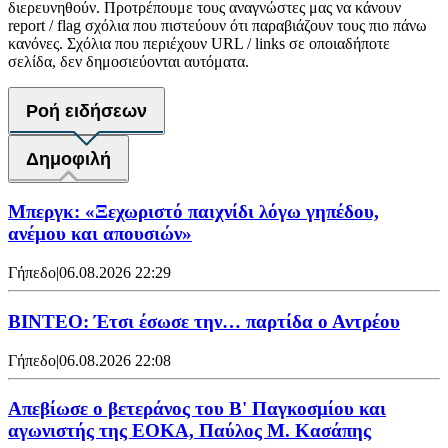
διερευνηθούν. Προτρέπουμε τους αναγνώστες μας να κάνουν
report / flag σχόλια που πιστεύουν ότι παραβιάζουν τους πιο πάνω
κανόνες. Σχόλια που περιέχουν URL / links σε οποιαδήποτε
σελίδα, δεν δημοσιεύονται αυτόματα.
Ροή ειδήσεων
Δημοφιλή
Μπεργκ: «Ξεχωριστό παιχνίδι λόγω γηπέδου,
ανέμου και απουσιών»
Γήπεδο
|
06.08.2026 22:29
ΒΙΝΤΕΟ: Έτσι έσωσε την… παρτίδα ο Αντρέου
Γήπεδο
|
06.08.2026 22:08
Απεβίωσε ο βετεράνος του Β' Παγκοσμίου και
αγωνιστής της ΕΟΚΑ, Παύλος Μ. Κασάπης