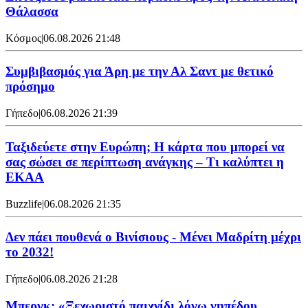
Θάλασσα
Κόσμος
|
06.08.2026 21:48
Συμβιβασμός για Άρη με την Αλ Σαντ με θετικό
πρόσημο
Γήπεδο
|
06.08.2026 21:39
Ταξιδεύετε στην Ευρώπη; Η κάρτα που μπορεί να
σας σώσει σε περίπτωση ανάγκης – Τι καλύπτει η
ΕΚΑΑ
Buzzlife
|
06.08.2026 21:35
Δεν πάει πουθενά ο Βινίσιους - Μένει Μαδρίτη μέχρι
το 2032!
Γήπεδο
|
06.08.2026 21:28
Μπεργκ: «Ξεχωριστό παιχνίδι λόγω γηπέδου,