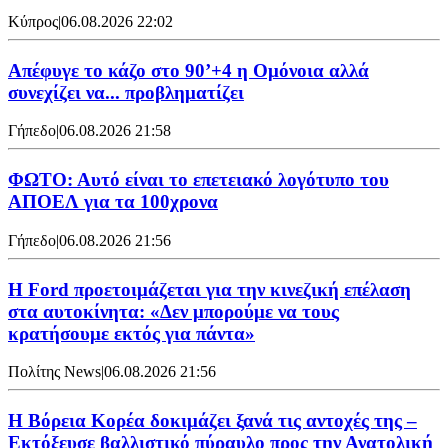
Κύπρος
|
06.08.2026 22:02
Απέφυγε το κάζο στο 90’+4 η Ομόνοια αλλά
συνεχίζει να... προβληματίζει
Γήπεδο
|
06.08.2026 21:58
ΦΩΤΟ: Αυτό είναι το επετειακό λογότυπο του
ΑΠΟΕΛ για τα 100χρονα
Γήπεδο
|
06.08.2026 21:56
Η Ford προετοιμάζεται για την κινεζική επέλαση
στα αυτοκίνητα: «Δεν μπορούμε να τους
κρατήσουμε εκτός για πάντα»
Πολίτης News
|
06.08.2026 21:56
Η Βόρεια Κορέα δοκιμάζει ξανά τις αντοχές της –
Εκτόξευσε βαλλιστικό πύραυλο προς την Ανατολική