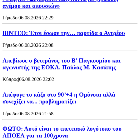
ανέμου και απουσιών»
Γήπεδο
|
06.08.2026 22:29
ΒΙΝΤΕΟ: Έτσι έσωσε την… παρτίδα ο Αντρέου
Γήπεδο
|
06.08.2026 22:08
Απεβίωσε ο βετεράνος του Β' Παγκοσμίου και
αγωνιστής της ΕΟΚΑ, Παύλος Μ. Κασάπης
Κύπρος
|
06.08.2026 22:02
Απέφυγε το κάζο στο 90’+4 η Ομόνοια αλλά
συνεχίζει να... προβληματίζει
Γήπεδο
|
06.08.2026 21:58
ΦΩΤΟ: Αυτό είναι το επετειακό λογότυπο του
ΑΠΟΕΛ για τα 100χρονα