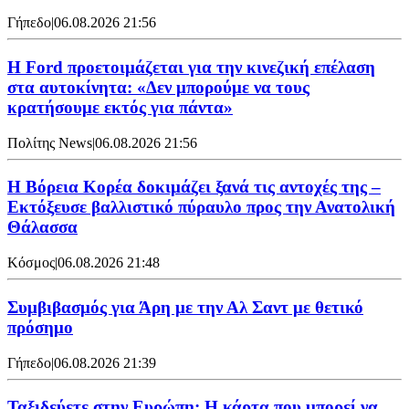
Γήπεδο
|
06.08.2026 21:56
Η Ford προετοιμάζεται για την κινεζική επέλαση
στα αυτοκίνητα: «Δεν μπορούμε να τους
κρατήσουμε εκτός για πάντα»
Πολίτης News
|
06.08.2026 21:56
Η Βόρεια Κορέα δοκιμάζει ξανά τις αντοχές της –
Εκτόξευσε βαλλιστικό πύραυλο προς την Ανατολική
Θάλασσα
Κόσμος
|
06.08.2026 21:48
Συμβιβασμός για Άρη με την Αλ Σαντ με θετικό
πρόσημο
Γήπεδο
|
06.08.2026 21:39
Ταξιδεύετε στην Ευρώπη; Η κάρτα που μπορεί να