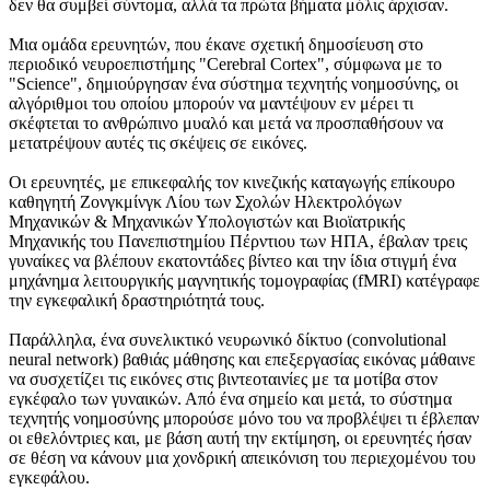
δεν θα συμβεί σύντομα, αλλά τα πρώτα βήματα μόλις άρχισαν.
Μια ομάδα ερευνητών, που έκανε σχετική δημοσίευση στο
περιοδικό νευροεπιστήμης "Cerebral Cortex", σύμφωνα με το
"Science", δημιούργησαν ένα σύστημα τεχνητής νοημοσύνης, οι
αλγόριθμοι του οποίου μπορούν να μαντέψουν εν μέρει τι
σκέφτεται το ανθρώπινο μυαλό και μετά να προσπαθήσουν να
μετατρέψουν αυτές τις σκέψεις σε εικόνες.
Οι ερευνητές, με επικεφαλής τον κινεζικής καταγωγής επίκουρο
καθηγητή Ζονγκμίνγκ Λίου των Σχολών Ηλεκτρολόγων
Μηχανικών & Μηχανικών Υπολογιστών και Βιοϊατρικής
Μηχανικής του Πανεπιστημίου Πέρντιου των ΗΠΑ, έβαλαν τρεις
γυναίκες να βλέπουν εκατοντάδες βίντεο και την ίδια στιγμή ένα
μηχάνημα λειτουργικής μαγνητικής τομογραφίας (fMRI) κατέγραφε
την εγκεφαλική δραστηριότητά τους.
Παράλληλα, ένα συνελικτικό νευρωνικό δίκτυο (convolutional
neural network) βαθιάς μάθησης και επεξεργασίας εικόνας μάθαινε
να συσχετίζει τις εικόνες στις βιντεοταινίες με τα μοτίβα στον
εγκέφαλο των γυναικών. Από ένα σημείο και μετά, το σύστημα
τεχνητής νοημοσύνης μπορούσε μόνο του να προβλέψει τι έβλεπαν
οι εθελόντριες και, με βάση αυτή την εκτίμηση, οι ερευνητές ήσαν
σε θέση να κάνουν μια χονδρική απεικόνιση του περιεχομένου του
εγκεφάλου.