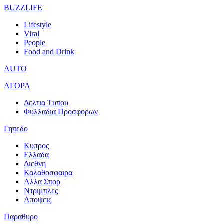
BUZZLIFE
Lifestyle
Viral
People
Food and Drink
AUTO
ΑΓΟΡΑ
Δελτια Τυπου
Φυλλαδια Προσφορων
Γηπεδο
Κυπρος
Ελλαδα
Διεθνη
Καλαθοσφαιρα
Αλλα Σπορ
Ντριμπλες
Αποψεις
Παραθυρο