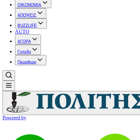
OIKONOMIA
ΑΠΟΨΕΙΣ
BUZZLIFE
AUTO
ΑΓΟΡΑ
Γηπεδο
Παραθυρο
Powered by