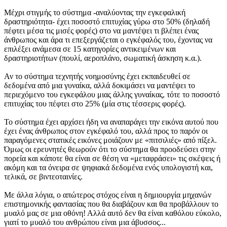
Μέχρι στιγμής το σύστημα -αναλύοντας την εγκεφαλική
δραστηριότητα- έχει ποσοστό επιτυχίας γύρω στο 50% (δηλαδή
πέφτει μέσα τις μισές φορές) στο να μαντέψει τι βλέπει ένας
άνθρωπος και άρα τι επεξεργάζεται ο εγκέφαλός του, έχοντας να
επιλέξει ανάμεσα σε 15 κατηγορίες αντικειμένων και
δραστηριοτήτων (πουλί, αεροπλάνο, σωματική άσκηση κ.α.).
Αν το σύστημα τεχνητής νοημοσύνης έχει εκπαιδευθεί σε
δεδομένα από μια γυναίκα, αλλά δοκιμάσει να μαντέψει το
περιεχόμενο του εγκεφάλου μιας άλλης γυναίκας, τότε το ποσοστό
επιτυχίας του πέφτει στο 25% (μία στις τέσσερις φορές).
Το σύστημα έχει αρχίσει ήδη να αναπαράγει την εικόνα αυτού που
έχει ένας άνθρωπος στον εγκέφαλό του, αλλά προς το παρόν οι
παραγόμενες στατικές εικόνες μοιάζουν με «πιτσιλιές» από πίξελ.
Όμως οι ερευνητές θεωρούν ότι το σύστημα θα προοδεύσει στην
πορεία και κάποτε θα είναι σε θέση να «μεταφράσει» τις σκέψεις ή
ακόμη και τα όνειρα σε ψηφιακά δεδομένα ενός υπολογιστή και,
τελικά, σε βιντεοταινίες.
Με άλλα λόγια, ο απώτερος στόχος είναι η δημιουργία μηχανών
επιστημονικής φαντασίας που θα διαβάζουν και θα προβάλλουν το
μυαλό μας σε μια οθόνη! Αλλά αυτό δεν θα είναι καθόλου εύκολο,
γιατί το μυαλό του ανθρώπου είναι μια άβυσσος...