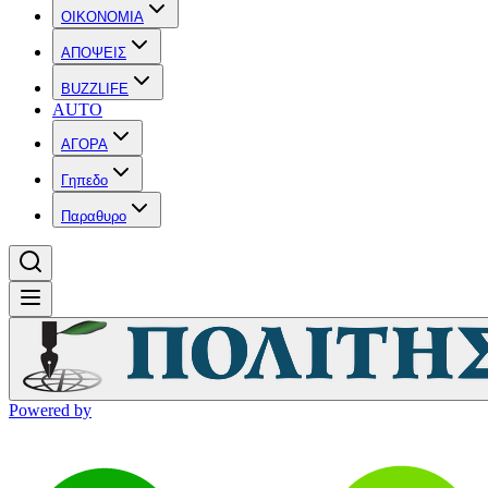
OIKONOMIA
ΑΠΟΨΕΙΣ
BUZZLIFE
AUTO
ΑΓΟΡΑ
Γηπεδο
Παραθυρο
Powered by