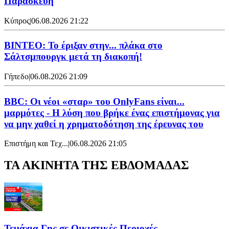
Παρασκευή
Κύπρος
|
06.08.2026 21:22
ΒΙΝΤΕΟ: Το έριξαν στην... πλάκα στο
Σάλτσμπουργκ μετά τη διακοπή!
Γήπεδο
|
06.08.2026 21:09
BBC: Οι νέοι «σταρ» του OnlyFans είναι...
μαρμότες - Η λύση που βρήκε ένας επιστήμονας για
να μην χαθεί η χρηματοδότηση της έρευνας του
Επιστήμη και Τεχ...
|
06.08.2026 21:05
ΤΑ ΑΚΙΝΗΤΑ ΤΗΣ ΕΒΔΟΜΑΔΑΣ
Τεμάχια Γης σε Οικιστικές Περιοχές