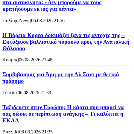
στα αυτοκίνητα: «Δεν μπορούμε να τους
κρατήσουμε εκτός για πάντα»
Πολίτης News
|
06.08.2026 21:56
Η Βόρεια Κορέα δοκιμάζει ξανά τις αντοχές της –
Εκτόξευσε βαλλιστικό πύραυλο προς την Ανατολική
Θάλασσα
Κόσμος
|
06.08.2026 21:48
Συμβιβασμός για Άρη με την Αλ Σαντ με θετικό
πρόσημο
Γήπεδο
|
06.08.2026 21:39
Ταξιδεύετε στην Ευρώπη; Η κάρτα που μπορεί να
σας σώσει σε περίπτωση ανάγκης – Τι καλύπτει η
ΕΚΑΑ
Buzzlife
|
06.08.2026 21:35