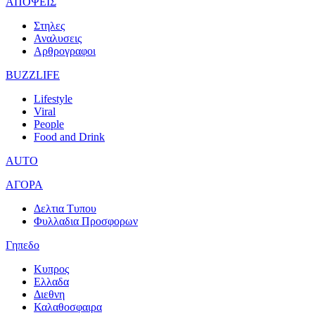
ΑΠΟΨΕΙΣ
Στηλες
Αναλυσεις
Αρθρογραφοι
BUZZLIFE
Lifestyle
Viral
People
Food and Drink
AUTO
ΑΓΟΡΑ
Δελτια Τυπου
Φυλλαδια Προσφορων
Γηπεδο
Κυπρος
Ελλαδα
Διεθνη
Καλαθοσφαιρα