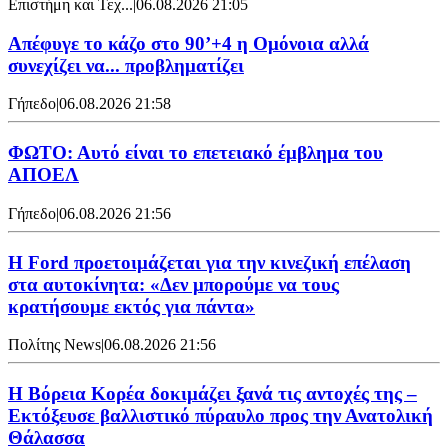
Επιστήμη και Τεχ...
|
06.08.2026 21:05
Απέφυγε το κάζο στο 90’+4 η Ομόνοια αλλά
συνεχίζει να... προβληματίζει
Γήπεδο
|
06.08.2026 21:58
ΦΩΤΟ: Αυτό είναι το επετειακό έμβλημα του
ΑΠΟΕΛ
Γήπεδο
|
06.08.2026 21:56
Η Ford προετοιμάζεται για την κινεζική επέλαση
στα αυτοκίνητα: «Δεν μπορούμε να τους
κρατήσουμε εκτός για πάντα»
Πολίτης News
|
06.08.2026 21:56
Η Βόρεια Κορέα δοκιμάζει ξανά τις αντοχές της –
Εκτόξευσε βαλλιστικό πύραυλο προς την Ανατολική
Θάλασσα