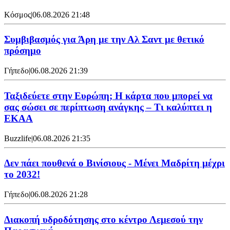
Κόσμος
|
06.08.2026 21:48
Συμβιβασμός για Άρη με την Αλ Σαντ με θετικό
πρόσημο
Γήπεδο
|
06.08.2026 21:39
Ταξιδεύετε στην Ευρώπη; Η κάρτα που μπορεί να
σας σώσει σε περίπτωση ανάγκης – Τι καλύπτει η
ΕΚΑΑ
Buzzlife
|
06.08.2026 21:35
Δεν πάει πουθενά ο Βινίσιους - Μένει Μαδρίτη μέχρι
το 2032!
Γήπεδο
|
06.08.2026 21:28
Διακοπή υδροδότησης στο κέντρο Λεμεσού την