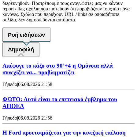
διερευνηθούν. Προτρέπουμε τους αναγνώστες μας να κάνουν
report / flag σχόλια που πιστεύουν ότι παραβιάζουν τους πιο πάνω
κανόνες. Σχόλια που περιέχουν URL / links σε οποιαδήποτε
σελίδα, δεν δημοσιεύονται αυτόματα.
Ροή ειδήσεων
Δημοφιλή
Απέφυγε το κάζο στο 90’+4 η Ομόνοια αλλά
συνεχίζει να... προβληματίζει
Γήπεδο
|
06.08.2026 21:58
ΦΩΤΟ: Αυτό είναι το επετειακό έμβλημα του
ΑΠΟΕΛ
Γήπεδο
|
06.08.2026 21:56
Η Ford προετοιμάζεται για την κινεζική επέλαση