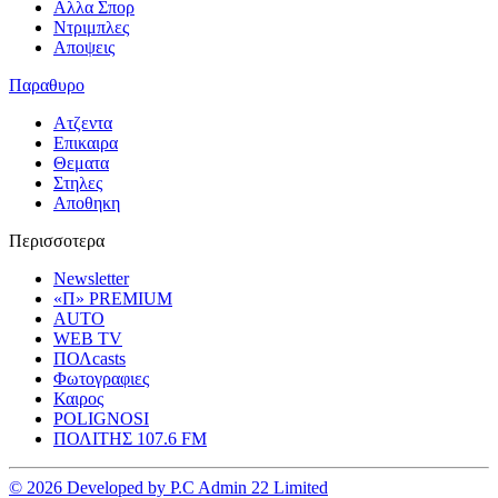
Αλλα Σπορ
Ντριμπλες
Αποψεις
Παραθυρο
Ατζεντα
Επικαιρα
Θεματα
Στηλες
Αποθηκη
Περισσοτερα
Newsletter
«Π» PREMIUM
AUTO
WEB TV
ΠΟΛcasts
Φωτογραφιες
Καιρος
POLIGNOSI
ΠΟΛΙΤΗΣ 107.6 FM
© 2026 Developed by P.C Admin 22 Limited