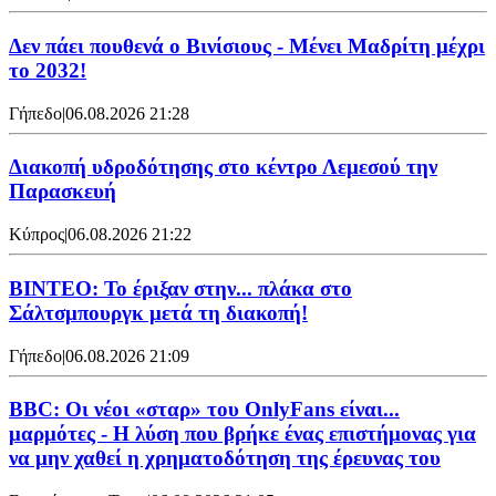
Δεν πάει πουθενά ο Βινίσιους - Μένει Μαδρίτη μέχρι
το 2032!
Γήπεδο
|
06.08.2026 21:28
Διακοπή υδροδότησης στο κέντρο Λεμεσού την
Παρασκευή
Κύπρος
|
06.08.2026 21:22
ΒΙΝΤΕΟ: Το έριξαν στην... πλάκα στο
Σάλτσμπουργκ μετά τη διακοπή!
Γήπεδο
|
06.08.2026 21:09
BBC: Οι νέοι «σταρ» του OnlyFans είναι...
μαρμότες - Η λύση που βρήκε ένας επιστήμονας για
να μην χαθεί η χρηματοδότηση της έρευνας του