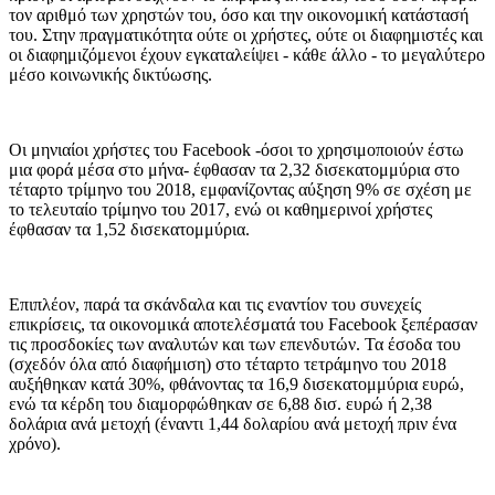
τον αριθμό των χρηστών του, όσο και την οικονομική κατάστασή
του. Στην πραγματικότητα ούτε οι χρήστες, ούτε οι διαφημιστές και
οι διαφημιζόμενοι έχουν εγκαταλείψει - κάθε άλλο - το μεγαλύτερο
μέσο κοινωνικής δικτύωσης.
Οι μηνιαίοι χρήστες του Facebook -όσοι το χρησιμοποιούν έστω
μια φορά μέσα στο μήνα- έφθασαν τα 2,32 δισεκατομμύρια στο
τέταρτο τρίμηνο του 2018, εμφανίζοντας αύξηση 9% σε σχέση με
το τελευταίο τρίμηνο του 2017, ενώ οι καθημερινοί χρήστες
έφθασαν τα 1,52 δισεκατομμύρια.
Επιπλέον, παρά τα σκάνδαλα και τις εναντίον του συνεχείς
επικρίσεις, τα οικονομικά αποτελέσματά του Facebook ξεπέρασαν
τις προσδοκίες των αναλυτών και των επενδυτών. Τα έσοδα του
(σχεδόν όλα από διαφήμιση) στο τέταρτο τετράμηνο του 2018
αυξήθηκαν κατά 30%, φθάνοντας τα 16,9 δισεκατομμύρια ευρώ,
ενώ τα κέρδη του διαμορφώθηκαν σε 6,88 δισ. ευρώ ή 2,38
δολάρια ανά μετοχή (έναντι 1,44 δολαρίου ανά μετοχή πριν ένα
χρόνο).