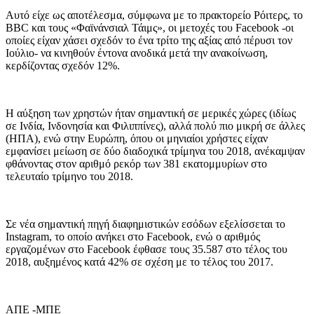
Αυτό είχε ως αποτέλεσμα, σύμφωνα με το πρακτορείο Ρόιτερς, το
BBC και τους «Φαϊνάνσιαλ Τάιμς», οι μετοχές του Facebook -οι
οποίες είχαν χάσει σχεδόν το ένα τρίτο της αξίας από πέρυσι τον
Ιούλιο- να κινηθούν έντονα ανοδικά μετά την ανακοίνωση,
κερδίζοντας σχεδόν 12%.
Η αύξηση των χρηστών ήταν σημαντική σε μερικές χώρες (ιδίως
σε Ινδία, Ινδονησία και Φιλιππίνες), αλλά πολύ πιο μικρή σε άλλες
(ΗΠΑ), ενώ στην Ευρώπη, όπου οι μηνιαίοι χρήστες είχαν
εμφανίσει μείωση σε δύο διαδοχικά τρίμηνα του 2018, ανέκαμψαν
φθάνοντας στον αριθμό ρεκόρ των 381 εκατομμυρίων στο
τελευταίο τρίμηνο του 2018.
Σε νέα σημαντική πηγή διαφημιστικών εσόδων εξελίσσεται το
Instagram, το οποίο ανήκει στο Facebook, ενώ ο αριθμός
εργαζομένων στο Facebook έφθασε τους 35.587 στο τέλος του
2018, αυξημένος κατά 42% σε σχέση με το τέλος του 2017.
ΑΠΕ -ΜΠΕ