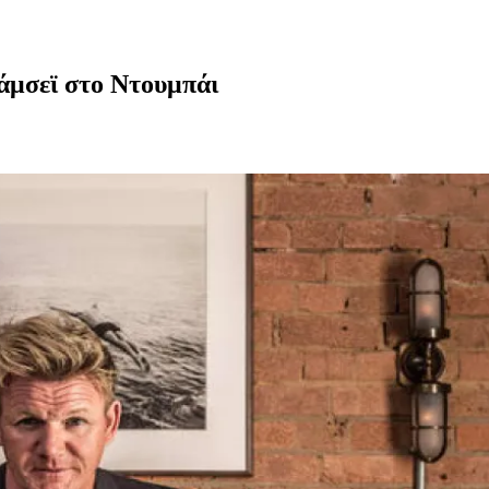
άμσεϊ στο Ντουμπάι