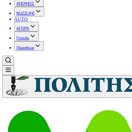
ΑΠΟΨΕΙΣ
BUZZLIFE
AUTO
ΑΓΟΡΑ
Γηπεδο
Παραθυρο