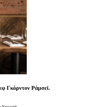
εφ Γκόρντον Ράμσεϊ.
ο Ντουμπάι.