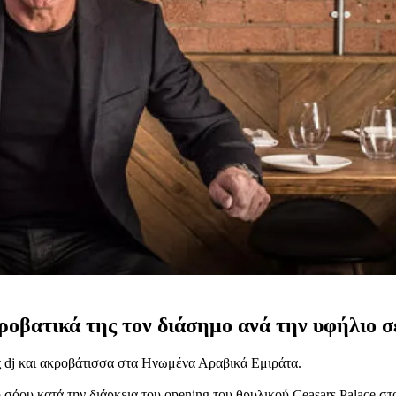
ροβατικά της τον διάσημο ανά την υφήλιο σ
ς dj και ακροβάτισσα στα Ηνωμένα Αραβικά Εμιράτα.
σόου κατά την διάρκεια του opening του θρυλικού Ceasars Palace στ