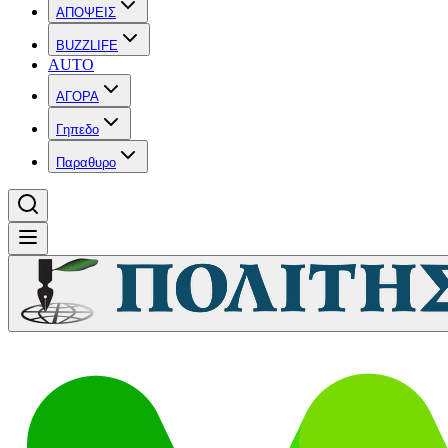
ΑΠΟΨΕΙΣ
BUZZLIFE
AUTO
ΑΓΟΡΑ
Γηπεδο
Παραθυρο