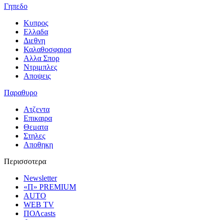
Γηπεδο
Κυπρος
Ελλαδα
Διεθνη
Καλαθοσφαιρα
Αλλα Σπορ
Ντριμπλες
Αποψεις
Παραθυρο
Ατζεντα
Επικαιρα
Θεματα
Στηλες
Αποθηκη
Περισσοτερα
Newsletter
«Π» PREMIUM
AUTO
WEB TV
ΠΟΛcasts