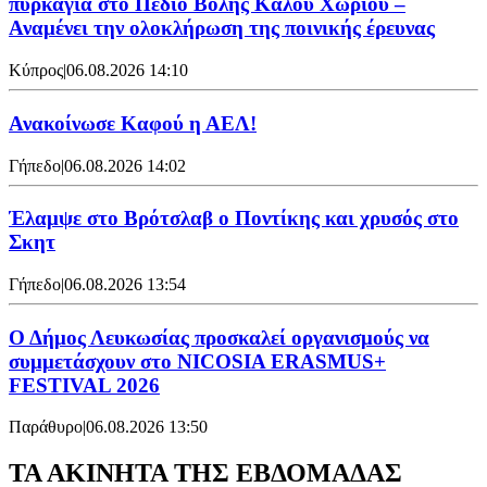
πυρκαγιά στο Πεδίο Βολής Καλού Χωριού –
Αναμένει την ολοκλήρωση της ποινικής έρευνας
Κύπρος
|
06.08.2026 14:10
Ανακοίνωσε Καφού η ΑΕΛ!
Γήπεδο
|
06.08.2026 14:02
Έλαμψε στο Βρότσλαβ ο Ποντίκης και χρυσός στο
Σκητ
Γήπεδο
|
06.08.2026 13:54
Ο Δήμος Λευκωσίας προσκαλεί οργανισμούς να
συμμετάσχουν στο NICOSIA ERASMUS+
FESTIVAL 2026
Παράθυρο
|
06.08.2026 13:50
ΤΑ ΑΚΙΝΗΤΑ ΤΗΣ ΕΒΔΟΜΑΔΑΣ