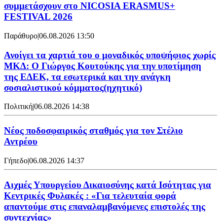
συμμετάσχουν στο NICOSIA ERASMUS+
FESTIVAL 2026
Παράθυρο
|
06.08.2026 13:50
Ανοίγει τα χαρτιά του ο μοναδικός υποψήφιος χωρίς
ΜΚΔ: Ο Γιώργος Κουτούκης για την υποτίμηση
της ΕΔΕΚ, τα εσωτερικά και την ανάγκη
σοσιαλιστικού κόμματος(ηχητικό)
Πολιτική
|
06.08.2026 14:38
Νέος ποδοσφαιρικός σταθμός για τον Στέλιο
Αντρέου
Γήπεδο
|
06.08.2026 14:37
Αιχμές Υπουργείου Δικαιοσύνης κατά Ισότητας για
Κεντρικές Φυλακές : «Για τελευταία φορά
απαντούμε στις επαναλαμβανόμενες επιστολές της
συντεχνίας»