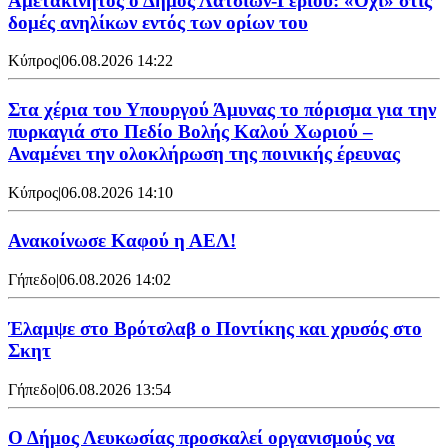
Αμετακίνητος ο Δήμος Λατσιών-Γερίου: «Όχι» στις
δομές ανηλίκων εντός των ορίων του
Κύπρος
|
06.08.2026 14:22
Στα χέρια του Υπουργού Άμυνας το πόρισμα για την
πυρκαγιά στο Πεδίο Βολής Καλού Χωριού –
Αναμένει την ολοκλήρωση της ποινικής έρευνας
Κύπρος
|
06.08.2026 14:10
Ανακοίνωσε Καφού η ΑΕΛ!
Γήπεδο
|
06.08.2026 14:02
Έλαμψε στο Βρότσλαβ ο Ποντίκης και χρυσός στο
Σκητ
Γήπεδο
|
06.08.2026 13:54
Ο Δήμος Λευκωσίας προσκαλεί οργανισμούς να