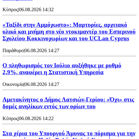
Κύπρος
|
06.08.2026 14:32
«Ταξίδι στην Αμμόχωστο»: Μαρτυρίες, αρχειακό
υλικό και μνήμη στο νέο ντοκιμαντέρ του Εσπερινού
Σχολείου Κοκκινοχωρίων και του UCLan Cyprus
Παράθυρο
|
06.08.2026 14:27
Ο πληθωρισμός τον Ιούλιο αυξήθηκε με ρυθμό
2,9%, αναφέρει η Στατιστική Υπηρεσία
Οικονομία
|
06.08.2026 14:27
Αμετακίνητος ο Δήμος Λατσιών-Γερίου: «Όχι» στις
δομές ανηλίκων εντός των ορίων του
Κύπρος
|
06.08.2026 14:22
Στα χέρια του Υπουργού Άμυνας το πόρισμα για την