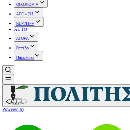
OIKONOMIA
ΑΠΟΨΕΙΣ
BUZZLIFE
AUTO
ΑΓΟΡΑ
Γηπεδο
Παραθυρο
Powered by