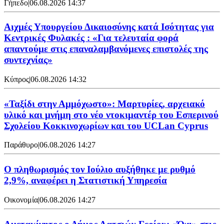
Γήπεδο
|
06.08.2026 14:37
Αιχμές Υπουργείου Δικαιοσύνης κατά Ισότητας για
Κεντρικές Φυλακές : «Για τελευταία φορά
απαντούμε στις επαναλαμβανόμενες επιστολές της
συντεχνίας»
Κύπρος
|
06.08.2026 14:32
«Ταξίδι στην Αμμόχωστο»: Μαρτυρίες, αρχειακό
υλικό και μνήμη στο νέο ντοκιμαντέρ του Εσπερινού
Σχολείου Κοκκινοχωρίων και του UCLan Cyprus
Παράθυρο
|
06.08.2026 14:27
Ο πληθωρισμός τον Ιούλιο αυξήθηκε με ρυθμό
2,9%, αναφέρει η Στατιστική Υπηρεσία
Οικονομία
|
06.08.2026 14:27