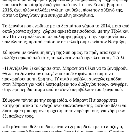
που κατέθεσε αίτηση διαζυγίου από τον Πιτ τον Σεπτέμβρη του
2016, έχει πλέον αλλάξει γνώμη και θέλει πίσω τον σύζυγό της,
ώστε να ξαναγίνουν μια ευτυχισμένη οικογένεια.
Το ζευγάρι που ενώθηκε με τα δεσμά του γάμου το 2014, μετά από
οκτώ χρόνια σχέσης, χώρισε αρκετά επεισοδιακά, με την Τζολί και
τον Πιτ να εμπλέκονται σε πολύμηνη μάχη για την κηδεμονία των
παιδιών τους, προτού φτάσουν σε τελική συμφωνία τον Νοέμβρη.
Σύμφωνα με ανώνυμη πηγή της Sun όμως, τα πράγματα έχουν
αλλάξει αρκετά από τότε, τουλάχιστον από την πλευρά της Τζολί.
«Η Αντζελίνα ξεκαθάρισε στον Μπραντ ότι θέλει να τα ξαναβρούν.
Θέλει να ξαναγίνουν οικογένεια και δεν φαίνεται έτοιμη να
προχωρήσει με τη ζωή της. Γι' αυτό προβάλει συνεχώς εμπόδια
στον Μπραντ για κάθε λεπτομέρεια του διαζυγίου τους», αναφέρει
στην εφημερίδα άτομο από το στενό περιβάλλον του ζευγαριού.
Σύμφωνα πάντα με την εφημερίδα, ο Μπραντ Πιτ απορρίπτει
κατηγορηματικά το ενδεχόμενο επανασύνδεσης, ωστόσο θέλει να
διατηρήσει μια αρμονική σχέση με την πρώην τους, για χάρη των
έξι παιδιών τους.
«Το μόνο που θέλει ο ίδιος είναι να ξεμπερδεύει με το διαζύγιο,
που κανονικά θα έπρεπε να είχε βγει εδώ κι έναν χρόνο. Ωστόσο