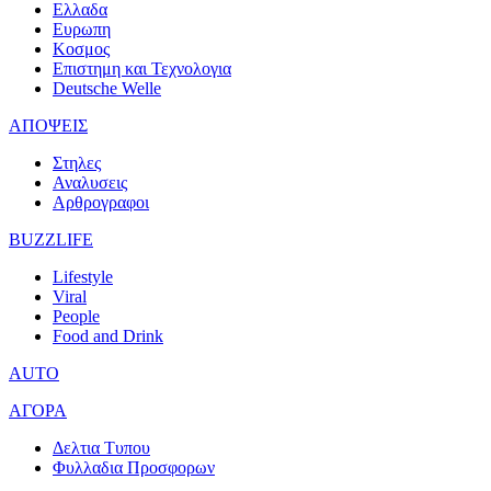
Ελλαδα
Ευρωπη
Κοσμος
Επιστημη και Τεχνολογια
Deutsche Welle
ΑΠΟΨΕΙΣ
Στηλες
Αναλυσεις
Αρθρογραφοι
BUZZLIFE
Lifestyle
Viral
People
Food and Drink
AUTO
ΑΓΟΡΑ
Δελτια Τυπου
Φυλλαδια Προσφορων