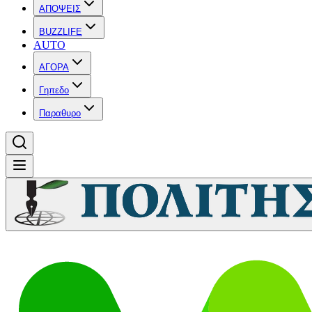
ΑΠΟΨΕΙΣ
BUZZLIFE
AUTO
ΑΓΟΡΑ
Γηπεδο
Παραθυρο