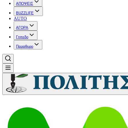
ΑΠΟΨΕΙΣ
BUZZLIFE
AUTO
ΑΓΟΡΑ
Γηπεδο
Παραθυρο