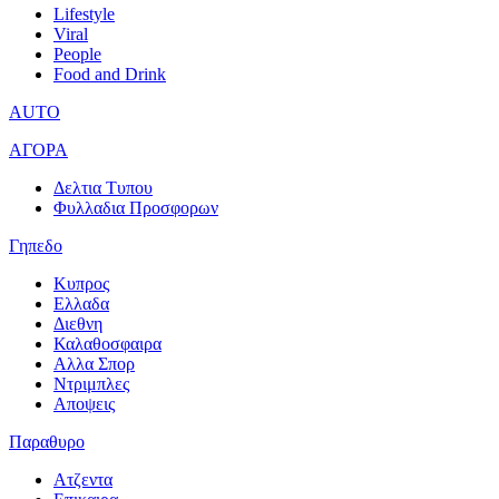
Lifestyle
Viral
People
Food and Drink
AUTO
ΑΓΟΡΑ
Δελτια Τυπου
Φυλλαδια Προσφορων
Γηπεδο
Κυπρος
Ελλαδα
Διεθνη
Καλαθοσφαιρα
Αλλα Σπορ
Ντριμπλες
Αποψεις
Παραθυρο
Ατζεντα