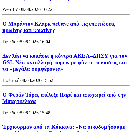
Web TV
|
08.08.2026 16:22
Ο Μπράντον Κλαρκ πέθανε από τις επιπτώσεις
ηρωίνης και κοκαΐνης
Γήπεδο
|
08.08.2026 16:04
Δεν λέει να κοπάσει η κόντρα ΑΚΕΛ–ΔΗΣΥ για τον
GSI: Νέα ανταλλαγή πυρών με φόντο το κόστος και
τα «μεγάλα συμφέροντα»
Πολιτική
|
08.08.2026 15:52
Ο Φεράν Τόρες επέλεξε Παρί και αποχωρεί από την
Μπαρτσελόνα
Γήπεδο
|
08.08.2026 15:48
Έρχιουρμαν από τα Κόκκινα: «Να οικοδομήσουμε