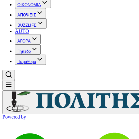
OIKONOMIA
ΑΠΟΨΕΙΣ
BUZZLIFE
AUTO
ΑΓΟΡΑ
Γηπεδο
Παραθυρο
Powered by