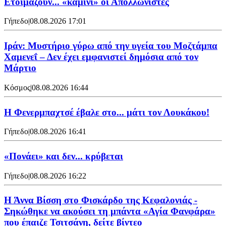
Ετοιμάζουν... «καμίνι» οι Απολλωνίστες
Γήπεδο
|
08.08.2026 17:01
Ιράν: Μυστήριο γύρω από την υγεία του Μοζτάμπα
Χαμενεΐ – Δεν έχει εμφανιστεί δημόσια από τον
Μάρτιο
Κόσμος
|
08.08.2026 16:44
Η Φενερμπαχτσέ έβαλε στο... μάτι τον Λουκάκου!
Γήπεδο
|
08.08.2026 16:41
«Πονάει» και δεν... κρύβεται
Γήπεδο
|
08.08.2026 16:22
Η Άννα Βίσση στο Φισκάρδο της Κεφαλονιάς -
Σηκώθηκε να ακούσει τη μπάντα «Αγία Φανφάρα»
που έπαιζε Τσιτσάνη, δείτε βίντεο