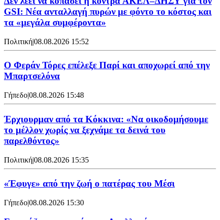
Δεν λέει να κοπάσει η κόντρα ΑΚΕΛ–ΔΗΣΥ για τον
GSI: Νέα ανταλλαγή πυρών με φόντο το κόστος και
τα «μεγάλα συμφέροντα»
Πολιτική
|
08.08.2026 15:52
Ο Φεράν Τόρες επέλεξε Παρί και αποχωρεί από την
Μπαρτσελόνα
Γήπεδο
|
08.08.2026 15:48
Έρχιουρμαν από τα Κόκκινα: «Να οικοδομήσουμε
το μέλλον χωρίς να ξεχνάμε τα δεινά του
παρελθόντος»
Πολιτική
|
08.08.2026 15:35
«Έφυγε» από την ζωή ο πατέρας του Μέσι
Γήπεδο
|
08.08.2026 15:30