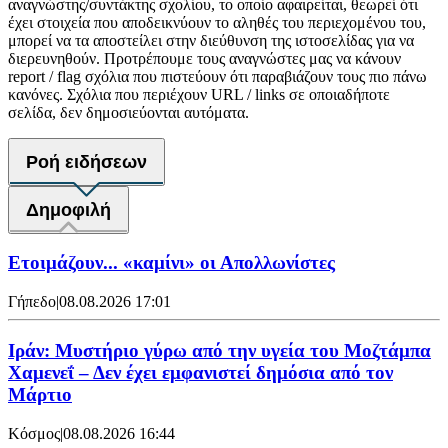
αναγνώστης/συντάκτης σχολίου, το οποίο αφαιρείται, θεωρεί ότι
έχει στοιχεία που αποδεικνύουν το αληθές του περιεχομένου του,
μπορεί να τα αποστείλει στην διεύθυνση της ιστοσελίδας για να
διερευνηθούν. Προτρέπουμε τους αναγνώστες μας να κάνουν
report / flag σχόλια που πιστεύουν ότι παραβιάζουν τους πιο πάνω
κανόνες. Σχόλια που περιέχουν URL / links σε οποιαδήποτε
σελίδα, δεν δημοσιεύονται αυτόματα.
Ροή ειδήσεων
Δημοφιλή
Ετοιμάζουν... «καμίνι» οι Απολλωνίστες
Γήπεδο
|
08.08.2026 17:01
Ιράν: Μυστήριο γύρω από την υγεία του Μοζτάμπα
Χαμενεΐ – Δεν έχει εμφανιστεί δημόσια από τον
Μάρτιο
Κόσμος
|
08.08.2026 16:44