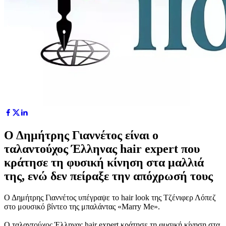
Ο Δημήτρης Γιαννέτος είναι ο
ταλαντούχος Έλληνας hair expert που
κράτησε τη φυσική κίνηση στα μαλλιά
της, ενώ δεν πείραξε την απόχρωσή τους
Ο Δημήτρης Γιαννέτος υπέγραψε το hair look της Τζένιφερ Λόπεζ
στο μουσικό βίντεο της μπαλάντας «Marry Me».
Ο ταλαντούχος Έλληνας hair expert κράτησε τη φυσική κίνηση στα