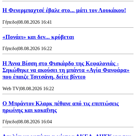
Η Φενερμπαχτσέ έβαλε στο... μάτι τον Λουκάκου!
Γήπεδο
|
08.08.2026 16:41
«Πονάει» και δεν... κρύβεται
Γήπεδο
|
08.08.2026 16:22
Η Άννα Βίσση στο Φισκάρδο της Κεφαλονιάς -
Σηκώθηκε να ακούσει τη μπάντα «Αγία Φανφάρα»
που έπαιζε Τσιτσάνη, δείτε βίντεο
Web TV
|
08.08.2026 16:22
Ο Μπράντον Κλαρκ πέθανε από τις επιπτώσεις
ηρωίνης και κοκαΐνης
Γήπεδο
|
08.08.2026 16:04