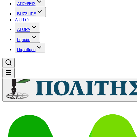
ΑΠΟΨΕΙΣ
BUZZLIFE
AUTO
ΑΓΟΡΑ
Γηπεδο
Παραθυρο