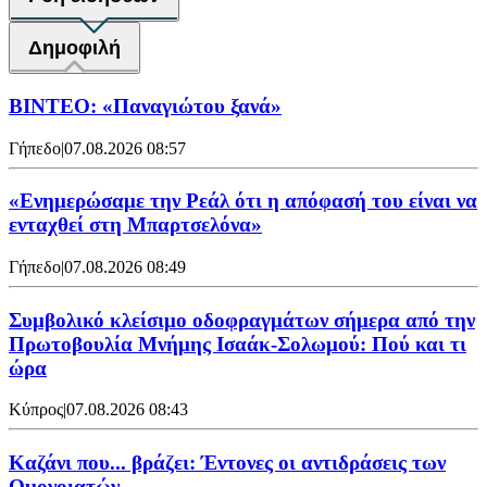
Δημοφιλή
ΒΙΝΤΕΟ: «Παναγιώτου ξανά»
Γήπεδο
|
07.08.2026 08:57
«Ενημερώσαμε την Ρεάλ ότι η απόφασή του είναι να
ενταχθεί στη Μπαρτσελόνα»
Γήπεδο
|
07.08.2026 08:49
Συμβολικό κλείσιμο οδοφραγμάτων σήμερα από την
Πρωτοβουλία Μνήμης Ισαάκ-Σολωμού: Πού και τι
ώρα
Κύπρος
|
07.08.2026 08:43
Καζάνι που... βράζει: Έντονες οι αντιδράσεις των
Ομονοιατών