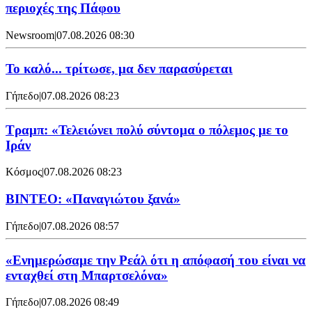
περιοχές της Πάφου
Newsroom
|
07.08.2026 08:30
Το καλό... τρίτωσε, μα δεν παρασύρεται
Γήπεδο
|
07.08.2026 08:23
Τραμπ: «Τελειώνει πολύ σύντομα ο πόλεμος με το
Ιράν
Κόσμος
|
07.08.2026 08:23
ΒΙΝΤΕΟ: «Παναγιώτου ξανά»
Γήπεδο
|
07.08.2026 08:57
«Ενημερώσαμε την Ρεάλ ότι η απόφασή του είναι να
ενταχθεί στη Μπαρτσελόνα»
Γήπεδο
|
07.08.2026 08:49