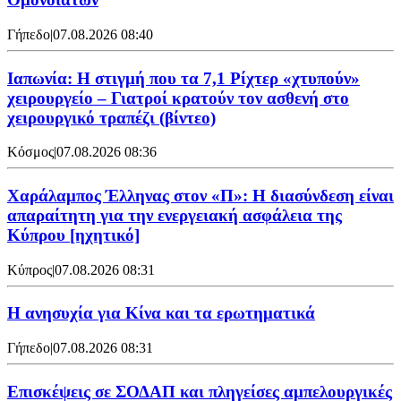
Γήπεδο
|
07.08.2026 08:40
Ιαπωνία: Η στιγμή που τα 7,1 Ρίχτερ «χτυπούν»
χειρουργείο – Γιατροί κρατούν τον ασθενή στο
χειρουργικό τραπέζι (βίντεο)
Κόσμος
|
07.08.2026 08:36
Χαράλαμπος Έλληνας στον «Π»: Η διασύνδεση είναι
απαραίτητη για την ενεργειακή ασφάλεια της
Κύπρου [ηχητικό]
Κύπρος
|
07.08.2026 08:31
Η ανησυχία για Κίνα και τα ερωτηματικά
Γήπεδο
|
07.08.2026 08:31
Επισκέψεις σε ΣΟΔΑΠ και πληγείσες αμπελουργικές