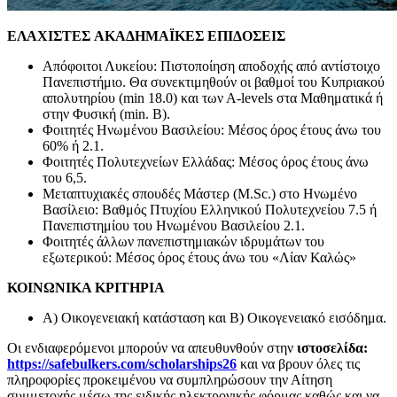
ΕΛΑΧΙΣΤΕΣ
ΑΚΑΔΗΜΑΪΚΕΣ
ΕΠΙΔΟΣΕΙΣ
Απόφοιτοι Λυκείου: Πιστοποίηση αποδοχής από αντίστοιχο
Πανεπιστήμιο. Θα συνεκτιμηθούν οι βαθμοί του Κυπριακού
απολυτηρίου (min 18.0) και των Α-levels στα Μαθηματικά ή
στην Φυσική (min. B).
Φοιτητές Ηνωμένου Βασιλείου: Μέσος όρος έτους άνω του
60% ή 2.1.
Φοιτητές Πολυτεχνείων Ελλάδας: Μέσος όρος έτους άνω
του 6,5.
Μεταπτυχιακές σπουδές Μάστερ (M.Sc.) στο Ηνωμένο
Βασίλειο: Βαθμός Πτυχίου Ελληνικού Πολυτεχνείου 7.5 ή
Πανεπιστημίου του Ηνωμένου Βασιλείου 2.1.
Φοιτητές άλλων πανεπιστημιακών ιδρυμάτων του
εξωτερικού: Μέσος όρος έτους άνω του «Λίαν Καλώς»
ΚΟΙΝΩΝΙΚΑ ΚΡΙΤΗΡΙΑ
Α) Οικογενειακή κατάσταση και Β) Οικογενειακό εισόδημα.
Οι ενδιαφερόμενοι μπορούν να απευθυνθούν στην
ιστοσελίδα
:
https://safebulkers.com/scholarships26
και να βρουν όλες τις
πληροφορίες προκειμένου να συμπληρώσουν την Αίτηση
συμμετοχής μέσω της ειδικής
ηλεκτρονικής φόρμας καθώς και να