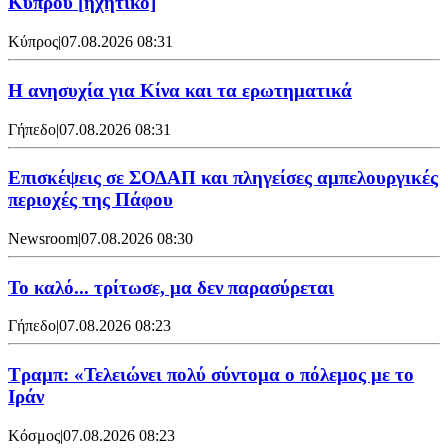
Κύπρου [ηχητικό]
Κύπρος
|
07.08.2026 08:31
Η ανησυχία για Κίνα και τα ερωτηματικά
Γήπεδο
|
07.08.2026 08:31
Επισκέψεις σε ΣΟΔΑΠ και πληγείσες αμπελουργικές
περιοχές της Πάφου
Newsroom
|
07.08.2026 08:30
Το καλό... τρίτωσε, μα δεν παρασύρεται
Γήπεδο
|
07.08.2026 08:23
Τραμπ: «Τελειώνει πολύ σύντομα ο πόλεμος με το
Ιράν
Κόσμος
|
07.08.2026 08:23