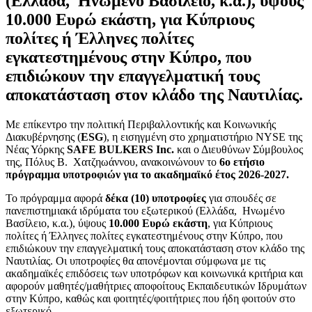
(Ελλάδα, Ηνωμένο Βασίλειο, κ.α.), ύψους
10.000 Ευρώ εκάστη, για Κύπριους
πολίτες ή Έλληνες πολίτες
εγκατεστημένους στην Κύπρο, που
επιδιώκουν την επαγγελματική τους
αποκατάσταση στον κλάδο της Ναυτιλίας.
Με επίκεντρο την πολιτική Περιβαλλοντικής και Κοινωνικής
Διακυβέρνησης (
ESG
), η εισηγμένη στο χρηματιστήριο NYSE της
Νέας Υόρκης
SAFE BULKERS Inc
.
και ο Διευθύνων Σύμβουλος
της, Πόλυς Β. Χατζηωάννου, ανακοινώνουν το
6o ετήσιο
πρόγραμμα υποτροφιών για το ακαδημαϊκό έτος
2026-2027.
Το πρόγραμμα αφορά
δέκα (10) υποτροφίες
για σπουδές σε
πανεπιστημιακά ιδρύματα του εξωτερικού (Ελλάδα, Ηνωμένο
Βασίλειο, κ.α.), ύψους
10.000 Ευρώ εκάστη
, για Κύπριους
πολίτες ή Έλληνες πολίτες εγκατεστημένους στην Κύπρο, που
επιδιώκουν την επαγγελματική τους αποκατάσταση στον κλάδο της
Ναυτιλίας. Οι υποτροφίες θα απονέμονται σύμφωνα με τις
ακαδημαϊκές επιδόσεις των υποτρόφων και κοινωνικά κριτήρια και
αφορούν μαθητές/μαθήτριες αποφοίτους Εκπαιδευτικών Ιδρυμάτων
στην Κύπρο, καθώς και φοιτητές/φοιτήτριες που ήδη φοιτούν στο
εξωτερικό.