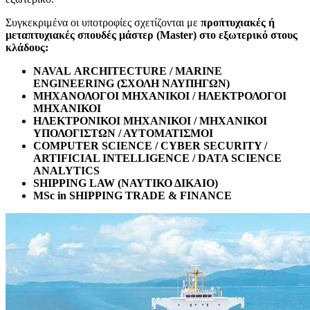
Συγκεκριμένα οι υποτροφίες σχετίζονται με
προπτυχιακές ή
μεταπτυχιακές σπουδές μάστερ (Master) στο εξωτερικό στους
κλάδους:
NAVAL ARCHITECTURE
/
MARINE
ENGINEERING
(
ΣΧΟΛΗ
ΝΑΥΠΗΓΩΝ
)
ΜΗΧΑΝΟΛΟΓΟΙ ΜΗΧΑΝΙΚΟΙ / ΗΛΕΚΤΡΟΛΟΓΟΙ
ΜΗΧΑΝΙΚΟΙ
ΗΛΕΚΤΡΟΝΙΚΟΙ ΜΗΧΑΝΙΚΟΙ /
M
ΗΧΑΝΙΚΟΙ
ΥΠΟΛΟΓΙΣΤΩΝ / ΑΥΤΟΜΑΤΙΣΜΟΙ
COMPUTER
SCIENCE
/
CYBER
SECURITY /
ARTIFICIAL INTELLIGENCE / DATA SCIENCE
ANALYTICS
SHIPPING LAW
(
ΝΑΥΤΙΚΟ
ΔΙΚΑΙΟ
)
MSc in SHIPPING TRADE & F
INANCE