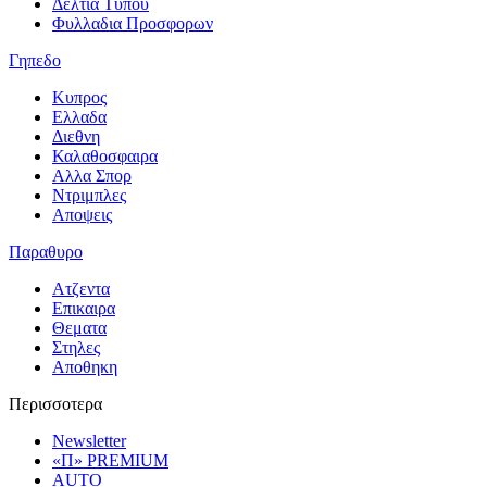
Δελτια Τυπου
Φυλλαδια Προσφορων
Γηπεδο
Κυπρος
Ελλαδα
Διεθνη
Καλαθοσφαιρα
Αλλα Σπορ
Ντριμπλες
Αποψεις
Παραθυρο
Ατζεντα
Επικαιρα
Θεματα
Στηλες
Αποθηκη
Περισσοτερα
Newsletter
«Π» PREMIUM
AUTO