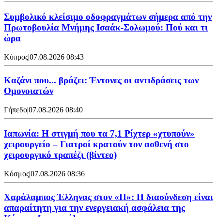
Συμβολικό κλείσιμο οδοφραγμάτων σήμερα από την
Πρωτοβουλία Μνήμης Ισαάκ-Σολωμού: Πού και τι
ώρα
Κύπρος
|
07.08.2026 08:43
Καζάνι που... βράζει: Έντονες οι αντιδράσεις των
Ομονοιατών
Γήπεδο
|
07.08.2026 08:40
Ιαπωνία: Η στιγμή που τα 7,1 Ρίχτερ «χτυπούν»
χειρουργείο – Γιατροί κρατούν τον ασθενή στο
χειρουργικό τραπέζι (βίντεο)
Κόσμος
|
07.08.2026 08:36
Χαράλαμπος Έλληνας στον «Π»: Η διασύνδεση είναι
απαραίτητη για την ενεργειακή ασφάλεια της