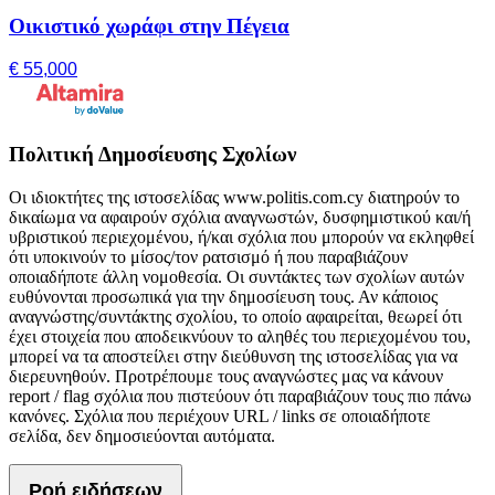
Οικιστικό χωράφι στην Πέγεια
€ 55,000
Πολιτική Δημοσίευσης Σχολίων
Οι ιδιοκτήτες της ιστοσελίδας www.politis.com.cy διατηρούν το
δικαίωμα να αφαιρούν σχόλια αναγνωστών, δυσφημιστικού και/ή
υβριστικού περιεχομένου, ή/και σχόλια που μπορούν να εκληφθεί
ότι υποκινούν το μίσος/τον ρατσισμό ή που παραβιάζουν
οποιαδήποτε άλλη νομοθεσία. Οι συντάκτες των σχολίων αυτών
ευθύνονται προσωπικά για την δημοσίευση τους. Αν κάποιος
αναγνώστης/συντάκτης σχολίου, το οποίο αφαιρείται, θεωρεί ότι
έχει στοιχεία που αποδεικνύουν το αληθές του περιεχομένου του,
μπορεί να τα αποστείλει στην διεύθυνση της ιστοσελίδας για να
διερευνηθούν. Προτρέπουμε τους αναγνώστες μας να κάνουν
report / flag σχόλια που πιστεύουν ότι παραβιάζουν τους πιο πάνω
κανόνες. Σχόλια που περιέχουν URL / links σε οποιαδήποτε
σελίδα, δεν δημοσιεύονται αυτόματα.
Ροή ειδήσεων