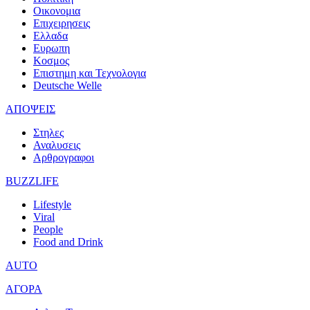
Οικονομια
Επιχειρησεις
Ελλαδα
Ευρωπη
Κοσμος
Επιστημη και Τεχνολογια
Deutsche Welle
ΑΠΟΨΕΙΣ
Στηλες
Αναλυσεις
Αρθρογραφοι
BUZZLIFE
Lifestyle
Viral
People
Food and Drink
AUTO
ΑΓΟΡΑ