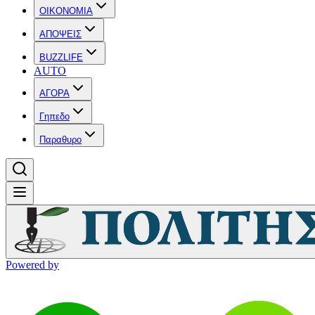
OIKONOMIA
ΑΠΟΨΕΙΣ
BUZZLIFE
AUTO
ΑΓΟΡΑ
Γηπεδο
Παραθυρο
Powered by