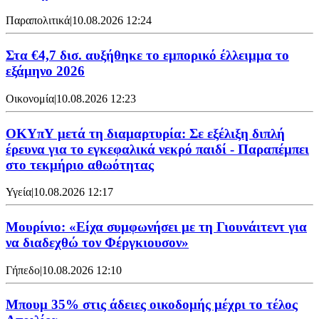
Παραπολιτικά
|
10.08.2026 12:24
Στα €4,7 δισ. αυξήθηκε το εμπορικό έλλειμμα το
εξάμηνο 2026
Οικονομία
|
10.08.2026 12:23
ΟΚΥπΥ μετά τη διαμαρτυρία: Σε εξέλιξη διπλή
έρευνα για το εγκεφαλικά νεκρό παιδί - Παραπέμπει
στο τεκμήριο αθωότητας
Υγεία
|
10.08.2026 12:17
Μουρίνιο: «Είχα συμφωνήσει με τη Γιουνάιτεντ για
να διαδεχθώ τον Φέργκιουσον»
Γήπεδο
|
10.08.2026 12:10
Μπουμ 35% στις άδειες οικοδομής μέχρι το τέλος