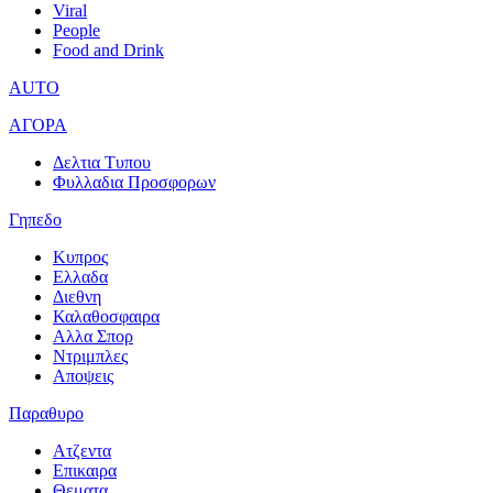
Viral
People
Food and Drink
AUTO
ΑΓΟΡΑ
Δελτια Τυπου
Φυλλαδια Προσφορων
Γηπεδο
Κυπρος
Ελλαδα
Διεθνη
Καλαθοσφαιρα
Αλλα Σπορ
Ντριμπλες
Αποψεις
Παραθυρο
Ατζεντα
Επικαιρα
Θεματα