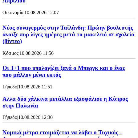
Απριλίου
Οικονομία
|
10.08.2026 12:07
Νέος συναγερμός στην Ταϊλάνδη: Πρώην βουλευτής
άνοιξε πυρ λίγες ημέρες μετά το μακελειό σε σχολείο
(βίντεο)
Κόσμος
|
10.08.2026 11:56
Oι 3+1 που υπολογίζει ξανά ο Μπεργκ και ο ένας
που μάλλον μένει εκτός
Γήπεδο
|
10.08.2026 11:51
Άλλα δύο χάλκινα μετάλλια εξασφάλισε η Κύπρος
στην Πολωνία
Γήπεδο
|
10.08.2026 12:30
Νομικά μέτρα ετοιμάζεται να λάβει ο Τυχικός -