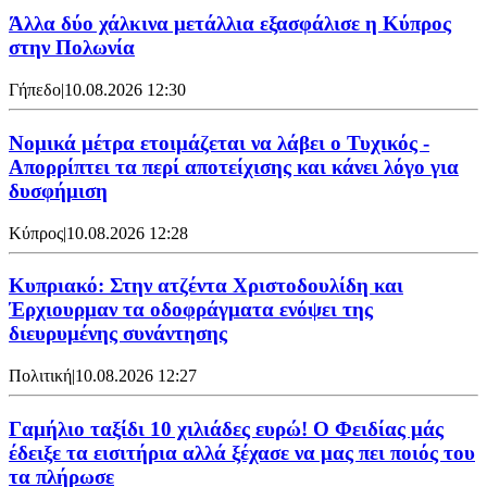
Άλλα δύο χάλκινα μετάλλια εξασφάλισε η Κύπρος
στην Πολωνία
Γήπεδο
|
10.08.2026 12:30
Νομικά μέτρα ετοιμάζεται να λάβει ο Τυχικός -
Απορρίπτει τα περί αποτείχισης και κάνει λόγο για
δυσφήμιση
Κύπρος
|
10.08.2026 12:28
Κυπριακό: Στην ατζέντα Χριστοδουλίδη και
Έρχιουρμαν τα οδοφράγματα ενόψει της
διευρυμένης συνάντησης
Πολιτική
|
10.08.2026 12:27
Γαμήλιο ταξίδι 10 χιλιάδες ευρώ! Ο Φειδίας μάς
έδειξε τα εισιτήρια αλλά ξέχασε να μας πει ποιός του
τα πλήρωσε