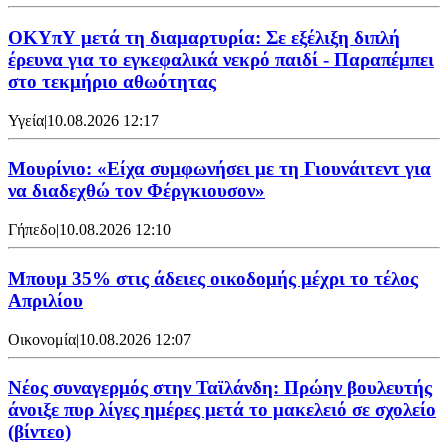
ΟΚΥπΥ μετά τη διαμαρτυρία: Σε εξέλιξη διπλή
έρευνα για το εγκεφαλικά νεκρό παιδί - Παραπέμπει
στο τεκμήριο αθωότητας
Υγεία
|
10.08.2026 12:17
Μουρίνιο: «Είχα συμφωνήσει με τη Γιουνάιτεντ για
να διαδεχθώ τον Φέργκιουσον»
Γήπεδο
|
10.08.2026 12:10
Μπουμ 35% στις άδειες οικοδομής μέχρι το τέλος
Απριλίου
Οικονομία
|
10.08.2026 12:07
Νέος συναγερμός στην Ταϊλάνδη: Πρώην βουλευτής
άνοιξε πυρ λίγες ημέρες μετά το μακελειό σε σχολείο
(βίντεο)