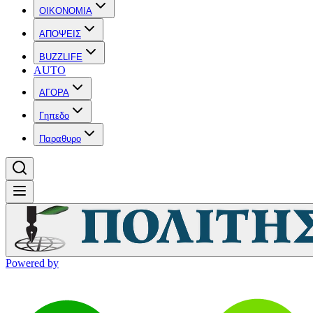
OIKONOMIA
ΑΠΟΨΕΙΣ
BUZZLIFE
AUTO
ΑΓΟΡΑ
Γηπεδο
Παραθυρο
Powered by