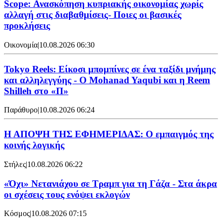
Scope: Ανασκόπηση κυπριακής οικονομίας χωρίς
αλλαγή στις διαβαθμίσεις- Ποιες οι βασικές
προκλήσεις
Οικονομία
|
10.08.2026 06:30
Tokyo Reels: Είκοσι μπομπίνες σε ένα ταξίδι μνήμης
και αλληλεγγύης - Ο Mohanad Yaqubi και η Reem
Shilleh στο «Π»
Παράθυρο
|
10.08.2026 06:24
Η ΑΠΟΨΗ ΤΗΣ ΕΦΗΜΕΡΙΔΑΣ: Ο εμπαιγμός της
κοινής λογικής
Στήλες
|
10.08.2026 06:22
«Όχι» Νετανιάχου σε Τραμπ για τη Γάζα - Στα άκρα
οι σχέσεις τους ενόψει εκλογών
Κόσμος
|
10.08.2026 07:15