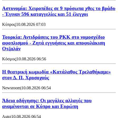
Αστυνομία: Χειροπέδες σε 9 πρόσωπα χθες το βράδυ
- Έγιναν 596 καταγγελίες και 51 έλεγχοι
Κύπρος
|
10.08.2026 07:03
Τουρκία: Αντιδράσεις του PKK στο νομοσχέδιο
αφοπλισμού - Ζητά εγγυήσεις και αποφυλάκιση
Οτζαλάν
Κόσμος
|
10.08.2026 06:56
Η θεατρική κωμωδία «Κατάλαθος Τρελαθήκαμε»
στον Δ. Π. Χρυσοχούς
Newsroom
|
10.08.2026 06:54
Άδεια οδήγησης: Οι μεγάλες αλλαγές που
αναμένονται σε Κύπρο και Ευρώπη
Auto
|
10.08.2026 06:54