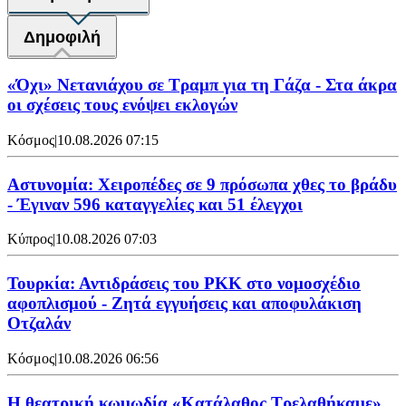
Δημοφιλή
«Όχι» Νετανιάχου σε Τραμπ για τη Γάζα - Στα άκρα
οι σχέσεις τους ενόψει εκλογών
Κόσμος
|
10.08.2026 07:15
Αστυνομία: Χειροπέδες σε 9 πρόσωπα χθες το βράδυ
- Έγιναν 596 καταγγελίες και 51 έλεγχοι
Κύπρος
|
10.08.2026 07:03
Τουρκία: Αντιδράσεις του PKK στο νομοσχέδιο
αφοπλισμού - Ζητά εγγυήσεις και αποφυλάκιση
Οτζαλάν
Κόσμος
|
10.08.2026 06:56
Η θεατρική κωμωδία «Κατάλαθος Τρελαθήκαμε»