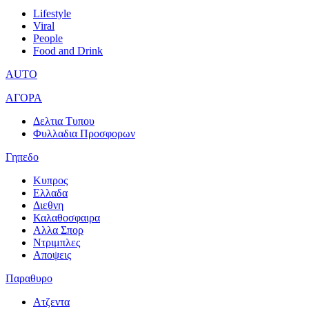
Lifestyle
Viral
People
Food and Drink
AUTO
ΑΓΟΡΑ
Δελτια Τυπου
Φυλλαδια Προσφορων
Γηπεδο
Κυπρος
Ελλαδα
Διεθνη
Καλαθοσφαιρα
Αλλα Σπορ
Ντριμπλες
Αποψεις
Παραθυρο
Ατζεντα