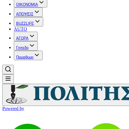
OIKONOMIA
ΑΠΟΨΕΙΣ
BUZZLIFE
AUTO
ΑΓΟΡΑ
Γηπεδο
Παραθυρο
Powered by