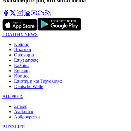
Ακολουθήστε μας στα social media
ΠΟΛΙΤΗΣ NEWS
Κυπρος
Πολιτικη
Οικονομια
Επιχειρησεις
Ελλαδα
Ευρωπη
Κοσμος
Επιστημη και Τεχνολογια
Deutsche Welle
ΑΠΟΨΕΙΣ
Στηλες
Αναλυσεις
Αρθρογραφοι
BUZZLIFE