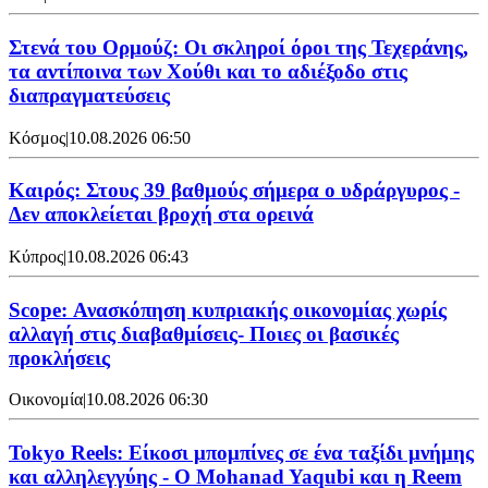
Στενά του Ορμούζ: Οι σκληροί όροι της Τεχεράνης,
τα αντίποινα των Χούθι και το αδιέξοδο στις
διαπραγματεύσεις
Κόσμος
|
10.08.2026 06:50
Καιρός: Στους 39 βαθμούς σήμερα ο υδράργυρος -
Δεν αποκλείεται βροχή στα ορεινά
Κύπρος
|
10.08.2026 06:43
Scope: Ανασκόπηση κυπριακής οικονομίας χωρίς
αλλαγή στις διαβαθμίσεις- Ποιες οι βασικές
προκλήσεις
Οικονομία
|
10.08.2026 06:30
Tokyo Reels: Είκοσι μπομπίνες σε ένα ταξίδι μνήμης
και αλληλεγγύης - Ο Mohanad Yaqubi και η Reem