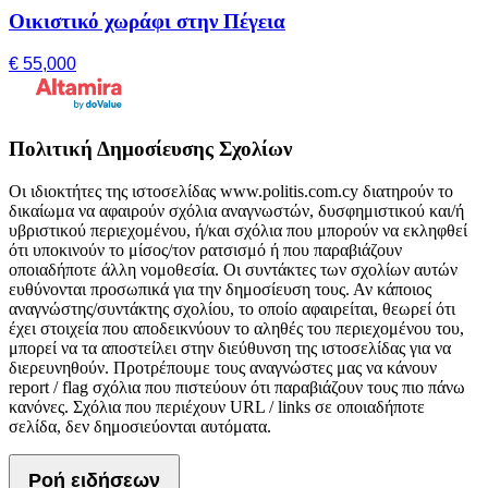
Οικιστικό χωράφι στην Πέγεια
€ 55,000
Πολιτική Δημοσίευσης Σχολίων
Οι ιδιοκτήτες της ιστοσελίδας www.politis.com.cy διατηρούν το
δικαίωμα να αφαιρούν σχόλια αναγνωστών, δυσφημιστικού και/ή
υβριστικού περιεχομένου, ή/και σχόλια που μπορούν να εκληφθεί
ότι υποκινούν το μίσος/τον ρατσισμό ή που παραβιάζουν
οποιαδήποτε άλλη νομοθεσία. Οι συντάκτες των σχολίων αυτών
ευθύνονται προσωπικά για την δημοσίευση τους. Αν κάποιος
αναγνώστης/συντάκτης σχολίου, το οποίο αφαιρείται, θεωρεί ότι
έχει στοιχεία που αποδεικνύουν το αληθές του περιεχομένου του,
μπορεί να τα αποστείλει στην διεύθυνση της ιστοσελίδας για να
διερευνηθούν. Προτρέπουμε τους αναγνώστες μας να κάνουν
report / flag σχόλια που πιστεύουν ότι παραβιάζουν τους πιο πάνω
κανόνες. Σχόλια που περιέχουν URL / links σε οποιαδήποτε
σελίδα, δεν δημοσιεύονται αυτόματα.
Ροή ειδήσεων