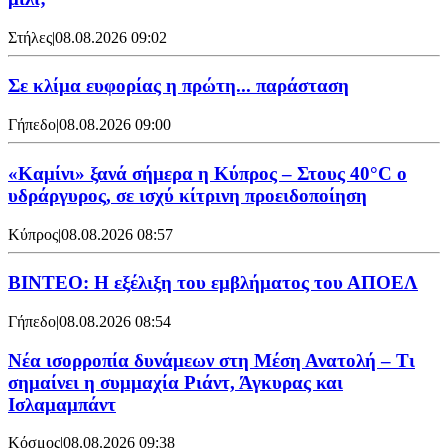
Στήλες
|
08.08.2026 09:02
Σε κλίμα ευφορίας η πρώτη... παράσταση
Γήπεδο
|
08.08.2026 09:00
«Καμίνι» ξανά σήμερα η Κύπρος – Στους 40°C ο
υδράργυρος, σε ισχύ κίτρινη προειδοποίηση
Κύπρος
|
08.08.2026 08:57
ΒΙΝΤΕΟ: Η εξέλιξη του εμβλήματος του ΑΠΟΕΛ
Γήπεδο
|
08.08.2026 08:54
Νέα ισορροπία δυνάμεων στη Μέση Ανατολή – Τι
σημαίνει η συμμαχία Ριάντ, Άγκυρας και
Ισλαμαμπάντ
Κόσμος
|
08.08.2026 09:38