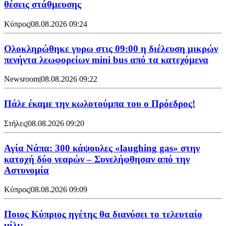
θέσεις στάθμευσης
Κύπρος
|
08.08.2026 09:24
Ολοκληρώθηκε γυρω στις 09:00 η διέλευση μικρών
πενήντα λεωφορείων mini bus από τα κατεχόμενα
Newsroom
|
08.08.2026 09:22
Πάλε έκαμε την κωλοτούμπα του ο Πρόεδρος!
Στήλες
|
08.08.2026 09:20
Αγία Νάπα: 300 κάψουλες «laughing gas» στην
κατοχή δύο νεαρών – Συνελήφθησαν από την
Αστυνομία
Κύπρος
|
08.08.2026 09:09
Ποιος Κύπριος ηγέτης θα διανύσει το τελευταίο
μίλι;