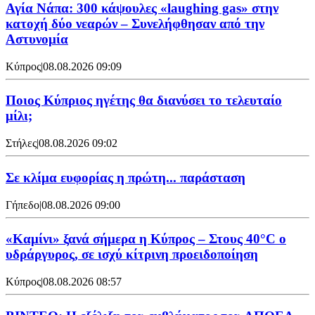
Αγία Νάπα: 300 κάψουλες «laughing gas» στην
κατοχή δύο νεαρών – Συνελήφθησαν από την
Αστυνομία
Κύπρος
|
08.08.2026 09:09
Ποιος Κύπριος ηγέτης θα διανύσει το τελευταίο
μίλι;
Στήλες
|
08.08.2026 09:02
Σε κλίμα ευφορίας η πρώτη... παράσταση
Γήπεδο
|
08.08.2026 09:00
«Καμίνι» ξανά σήμερα η Κύπρος – Στους 40°C ο
υδράργυρος, σε ισχύ κίτρινη προειδοποίηση
Κύπρος
|
08.08.2026 08:57