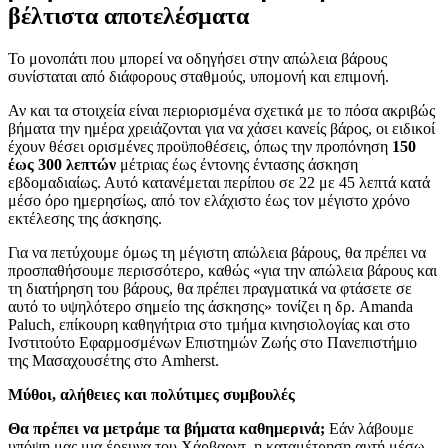
βέλτιστα αποτελέσματα
Το μονοπάτι που μπορεί να οδηγήσει στην απώλεια βάρους
συνίσταται από διάφορους σταθμούς, υπομονή και επιμονή.
Αν και τα στοιχεία είναι περιορισμένα σχετικά με το πόσα ακριβώς
βήματα την ημέρα χρειάζονται για να χάσει κανείς βάρος, οι ειδικοί
έχουν θέσει ορισμένες προϋποθέσεις, όπως την προπόνηση
150
έως 300 λεπτών
μέτριας έως έντονης έντασης άσκηση
εβδομαδιαίως. Αυτό κατανέμεται περίπου σε 22 με 45 λεπτά κατά
μέσο όρο ημερησίως, από τον ελάχιστο έως τον μέγιστο χρόνο
εκτέλεσης της άσκησης.
Για να πετύχουμε όμως τη μέγιστη απώλεια βάρους, θα πρέπει να
προσπαθήσουμε περισσότερο, καθώς «για την απώλεια βάρους και
τη διατήρηση του βάρους, θα πρέπει πραγματικά να φτάσετε σε
αυτό το υψηλότερο σημείο της άσκησης» τονίζει η δρ. Amanda
Paluch, επίκουρη καθηγήτρια στο τμήμα κινησιολογίας και στο
Ινστιτούτο Εφαρμοσμένων Επιστημών Ζωής στο Πανεπιστήμιο
της Μασαχουσέτης στο Amherst.
Μύθοι, αλήθειες και πολύτιμες συμβουλές
Θα πρέπει να μετράμε τα βήματα καθημερινά;
Εάν λάβουμε
υπόψη μας μια έρευνα του Χάρβαρντ, η καταμέτρηση αυτή μέσω