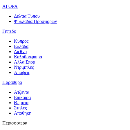
ΑΓΟΡΑ
Δελτια Τυπου
Φυλλαδια Προσφορων
Γηπεδο
Κυπρος
Ελλαδα
Διεθνη
Καλαθοσφαιρα
Αλλα Σπορ
Ντριμπλες
Αποψεις
Παραθυρο
Ατζεντα
Επικαιρα
Θεματα
Στηλες
Αποθηκη
Περισσοτερα