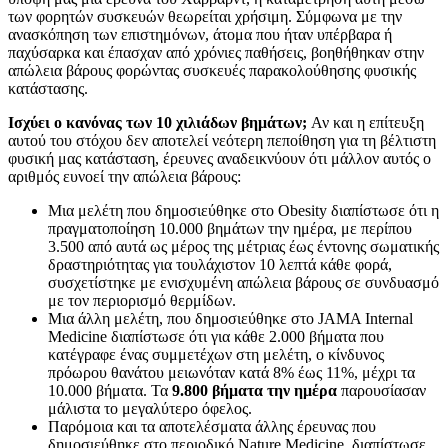
των φορητών συσκευών θεωρείται χρήσιμη. Σύμφωνα με την
ανασκόπηση των επιστημόνων, άτομα που ήταν υπέρβαρα ή
παχύσαρκα και έπασχαν από χρόνιες παθήσεις, βοηθήθηκαν στην
απώλεια βάρους φορώντας συσκευές παρακολούθησης φυσικής
κατάστασης.
Ισχύει ο κανόνας των 10 χιλιάδων βημάτων;
Αν και η επίτευξη
αυτού του στόχου δεν αποτελεί νεότερη πεποίθηση για τη βέλτιστη
φυσική μας κατάσταση, έρευνες αναδεικνύουν ότι μάλλον αυτός ο
αριθμός ευνοεί την απώλεια βάρους:
Μια μελέτη που δημοσιεύθηκε στο Obesity διαπίστωσε ότι η
πραγματοποίηση 10.000 βημάτων την ημέρα, με περίπου
3.500 από αυτά ως μέρος της μέτριας έως έντονης σωματικής
δραστηριότητας για τουλάχιστον 10 λεπτά κάθε φορά,
συσχετίστηκε με ενισχυμένη απώλεια βάρους
σε συνδυασμό
με τον περιορισμό θερμίδων.
Μια άλλη μελέτη, που δημοσιεύθηκε στο JAMA Internal
Medicine διαπίστωσε ότι για κάθε 2.000 βήματα που
κατέγραφε ένας συμμετέχων στη μελέτη, ο κίνδυνος
πρόωρου θανάτου μειωνόταν κατά 8% έως 11%, μέχρι τα
10.000 βήματα. Τα
9.800 βήματα την ημέρα
παρουσίασαν
μάλιστα το μεγαλύτερο όφελος.
Παρόμοια και τα αποτελέσματα άλλης έρευνας που
δημοσιεύθηκε στο περιοδικό Nature Medicine, διαπίστωσε