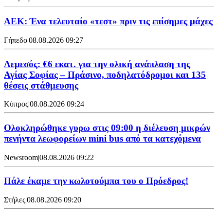
ΑΕΚ: Ένα τελευταίο «τεστ» πριν τις επίσημες μάχες
Γήπεδο
|
08.08.2026 09:27
Λεμεσός: €6 εκατ. για την ολική ανάπλαση της
Αγίας Σοφίας – Πράσινο, ποδηλατόδρομοι και 135
θέσεις στάθμευσης
Κύπρος
|
08.08.2026 09:24
Ολοκληρώθηκε γυρω στις 09:00 η διέλευση μικρών
πενήντα λεωφορείων mini bus από τα κατεχόμενα
Newsroom
|
08.08.2026 09:22
Πάλε έκαμε την κωλοτούμπα του ο Πρόεδρος!
Στήλες
|
08.08.2026 09:20