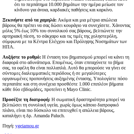
ότι το περπάτημα 10.000 βημάτων την ημέρα μείωσε τον
κίνδυνο για άνοια, καρδιακές παθήσεις και καρκίνο.
Ξεκινήστε από τα χαμηλά:
Ακόμα και μια μέτρια απώλεια
βάρους θα πρέπει να σας δώσει κουράγιο να συνεχίσετε. Χάνοντας
μόλις 5% έως 10% του συνολικού σας βάρους, βελτιώνετε την
αρτηριακή πίεση, το σάκχαρο και τις τιμές της χοληστερόλη,
σύμφωνα με τα Κέντρα Ελέγχου και Πρόληψης Νοσημάτων των
ΗΠΑ.
Αυξήστε το ρυθμό:
Η ένταση του βηματισμού μπορεί να κάνει τη
διαφορά στο αδυνάτισμα. Επομένως, όταν επιταχύνετε το βήμα
σας, τα οφέλη θα είναι πολλαπλά. Αυτό θα μπορούσε να γίνει σε
σύντομες διαλειμματικές περιόδους ή σε μεγαλύτερες
οργανωμένες προπονήσεις αυξημένης έντασης. Υπολογίστε πόσο
περπατάτε και στη συνέχεια προσθέστε 1.000 επιπλέον βήματα
κάθε δύο εβδομάδες, προτείνει η Mayo Clinic.
Προσέξτε τη διατροφή:
Η σωματική δραστηριότητα μπορεί να
βελτιώσει τη συνολική υγεία, χωρίς όμως κάποιο διατροφικό
πλάνο, είναι πιο δύσκολο να επιτευχθεί η απώλεια βάρους,
καταλήγει η δρ. Amanda Paluch.
Πηγή:
ygeiamou.gr