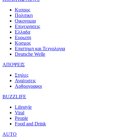
Κυπρος
Πολιτικη
Οικονομια
Επιχειρησεις
Ελλαδα
Ευρωπη
Κοσμος
Επιστημη και Τεχνολογια
Deutsche Welle
ΑΠΟΨΕΙΣ
Στηλες
Αναλυσεις
Αρθρογραφοι
BUZZLIFE
Lifestyle
Viral
People
Food and Drink
AUTO