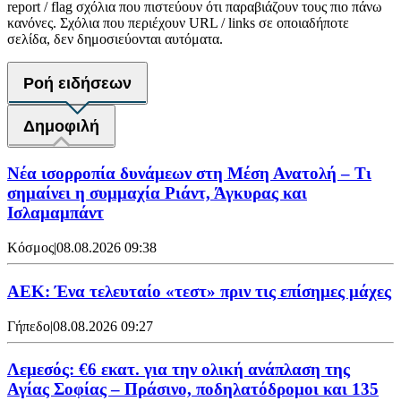
report / flag σχόλια που πιστεύουν ότι παραβιάζουν τους πιο πάνω
κανόνες. Σχόλια που περιέχουν URL / links σε οποιαδήποτε
σελίδα, δεν δημοσιεύονται αυτόματα.
Ροή ειδήσεων
Δημοφιλή
Νέα ισορροπία δυνάμεων στη Μέση Ανατολή – Τι
σημαίνει η συμμαχία Ριάντ, Άγκυρας και
Ισλαμαμπάντ
Κόσμος
|
08.08.2026 09:38
ΑΕΚ: Ένα τελευταίο «τεστ» πριν τις επίσημες μάχες
Γήπεδο
|
08.08.2026 09:27
Λεμεσός: €6 εκατ. για την ολική ανάπλαση της
Αγίας Σοφίας – Πράσινο, ποδηλατόδρομοι και 135