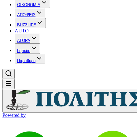
OIKONOMIA
ΑΠΟΨΕΙΣ
BUZZLIFE
AUTO
ΑΓΟΡΑ
Γηπεδο
Παραθυρο
Powered by